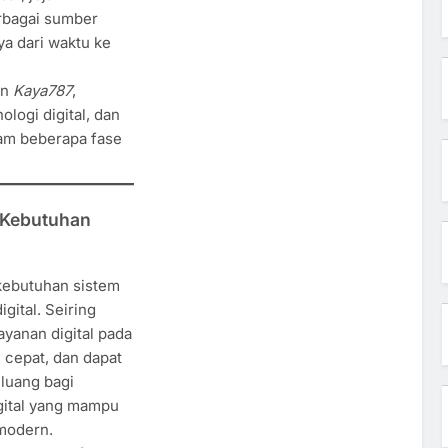
erbagai sumber
ya dari waktu ke
an
Kaya787
,
logi digital, dan
am beberapa fase
n Kebutuhan
 kebutuhan sistem
gital. Seiring
yanan digital pada
 cepat, dan dapat
luang bagi
gital yang mampu
modern.