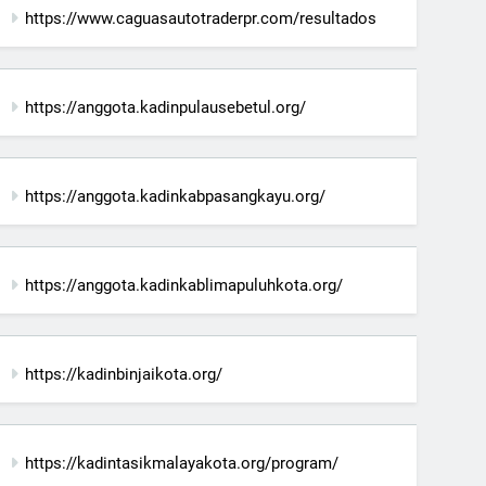
https://www.caguasautotraderpr.com/resultados
https://anggota.kadinpulausebetul.org/
https://anggota.kadinkabpasangkayu.org/
https://anggota.kadinkablimapuluhkota.org/
https://kadinbinjaikota.org/
https://kadintasikmalayakota.org/program/