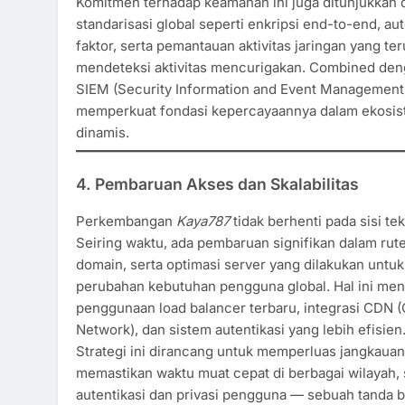
Komitmen terhadap keamanan ini juga ditunjukkan
standarisasi global seperti enkripsi end-to-end, aut
faktor, serta pemantauan aktivitas jaringan yang t
mendeteksi aktivitas mencurigakan. Combined den
SIEM (Security Information and Event Management
memperkuat fondasi kepercayaannya dalam ekosist
dinamis.
4. Pembaruan Akses dan Skalabilitas
Perkembangan
Kaya787
tidak berhenti pada sisi tek
Seiring waktu, ada pembaruan signifikan dalam rute
domain, serta optimasi server yang dilakukan unt
perubahan kebutuhan pengguna global. Hal ini me
penggunaan load balancer terbaru, integrasi CDN (
Network), dan sistem autentikasi yang lebih efisien
Strategi ini dirancang untuk memperluas jangkauan
memastikan waktu muat cepat di berbagai wilayah,
autentikasi dan privasi pengguna — sebuah tanda