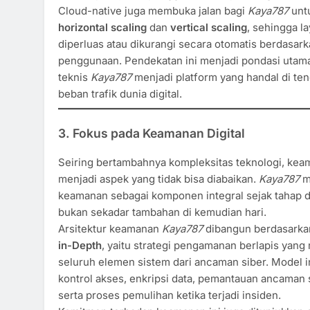
Cloud-native juga membuka jalan bagi
Kaya787
unt
horizontal scaling
dan
vertical scaling
, sehingga l
diperluas atau dikurangi secara otomatis berdasark
penggunaan. Pendekatan ini menjadi pondasi utama
teknis
Kaya787
menjadi platform yang handal di te
beban trafik dunia digital.
3. Fokus pada Keamanan Digital
Seiring bertambahnya kompleksitas teknologi, keam
menjadi aspek yang tidak bisa diabaikan.
Kaya787
m
keamanan sebagai komponen integral sejak tahap d
bukan sekadar tambahan di kemudian hari.
Arsitektur keamanan
Kaya787
dibangun berdasarka
in-Depth
, yaitu strategi pengamanan berlapis yang
seluruh elemen sistem dari ancaman siber. Model 
kontrol akses, enkripsi data, pemantauan ancaman 
serta proses pemulihan ketika terjadi insiden.