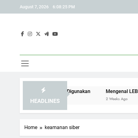
Skip
August 7, 2026
6:08:26 PM
to
content
ST 
Dapatkan 
kses yang Mudah Digunakan
Mengenal LEBAH4D dan Si
2 Weeks Ago
HEADLINES
Home
keamanan siber