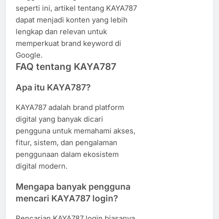
seperti ini, artikel tentang KAYA787
dapat menjadi konten yang lebih
lengkap dan relevan untuk
memperkuat brand keyword di
Google.
FAQ tentang KAYA787
Apa itu KAYA787?
KAYA787 adalah brand platform
digital yang banyak dicari
pengguna untuk memahami akses,
fitur, sistem, dan pengalaman
penggunaan dalam ekosistem
digital modern.
Mengapa banyak pengguna
mencari KAYA787 login?
Pencarian KAYA787 login biasanya