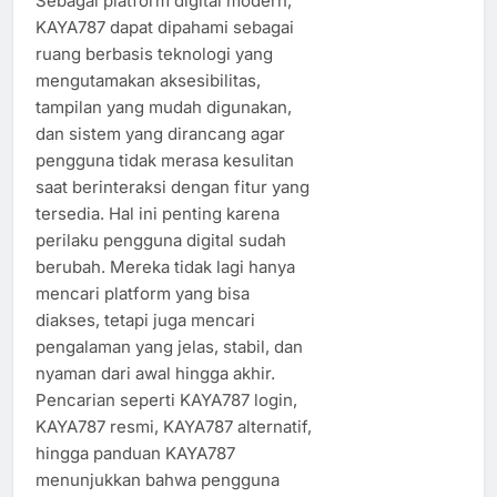
Sebagai platform digital modern,
KAYA787 dapat dipahami sebagai
ruang berbasis teknologi yang
mengutamakan aksesibilitas,
tampilan yang mudah digunakan,
dan sistem yang dirancang agar
pengguna tidak merasa kesulitan
saat berinteraksi dengan fitur yang
tersedia. Hal ini penting karena
perilaku pengguna digital sudah
berubah. Mereka tidak lagi hanya
mencari platform yang bisa
diakses, tetapi juga mencari
pengalaman yang jelas, stabil, dan
nyaman dari awal hingga akhir.
Pencarian seperti KAYA787 login,
KAYA787 resmi, KAYA787 alternatif,
hingga panduan KAYA787
menunjukkan bahwa pengguna