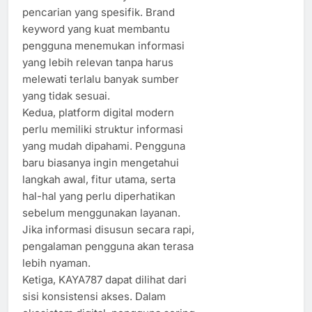
pencarian yang spesifik. Brand
keyword yang kuat membantu
pengguna menemukan informasi
yang lebih relevan tanpa harus
melewati terlalu banyak sumber
yang tidak sesuai.
Kedua, platform digital modern
perlu memiliki struktur informasi
yang mudah dipahami. Pengguna
baru biasanya ingin mengetahui
langkah awal, fitur utama, serta
hal-hal yang perlu diperhatikan
sebelum menggunakan layanan.
Jika informasi disusun secara rapi,
pengalaman pengguna akan terasa
lebih nyaman.
Ketiga, KAYA787 dapat dilihat dari
sisi konsistensi akses. Dalam