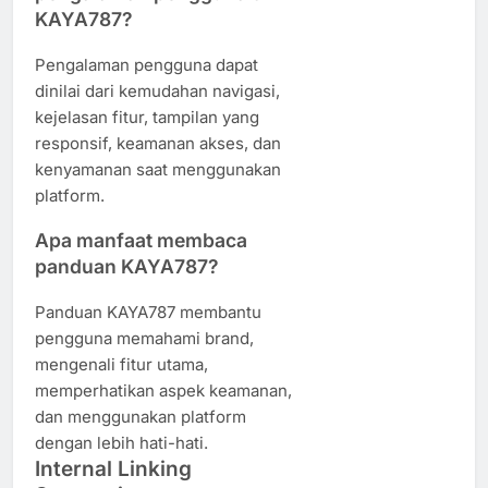
KAYA787?
Pengalaman pengguna dapat
dinilai dari kemudahan navigasi,
kejelasan fitur, tampilan yang
responsif, keamanan akses, dan
kenyamanan saat menggunakan
platform.
Apa manfaat membaca
panduan KAYA787?
Panduan KAYA787 membantu
pengguna memahami brand,
mengenali fitur utama,
memperhatikan aspek keamanan,
dan menggunakan platform
dengan lebih hati-hati.
Internal Linking