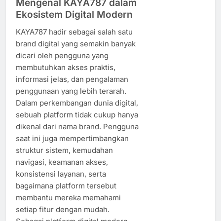
Mengenal KAYA787 dalam
Ekosistem Digital Modern
KAYA787 hadir sebagai salah satu
brand digital yang semakin banyak
dicari oleh pengguna yang
membutuhkan akses praktis,
informasi jelas, dan pengalaman
penggunaan yang lebih terarah.
Dalam perkembangan dunia digital,
sebuah platform tidak cukup hanya
dikenal dari nama brand. Pengguna
saat ini juga mempertimbangkan
struktur sistem, kemudahan
navigasi, keamanan akses,
konsistensi layanan, serta
bagaimana platform tersebut
membantu mereka memahami
setiap fitur dengan mudah.