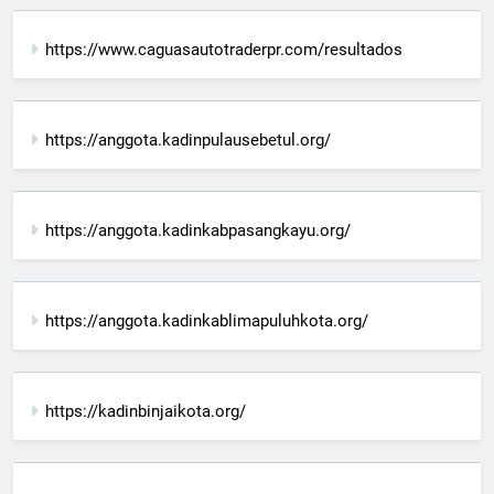
https://www.caguasautotraderpr.com/resultados
https://anggota.kadinpulausebetul.org/
https://anggota.kadinkabpasangkayu.org/
https://anggota.kadinkablimapuluhkota.org/
https://kadinbinjaikota.org/