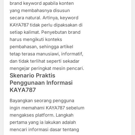
brand keyword apabila konten
yang membahasnya disusun
secara natural. Artinya, keyword
KAYA787 tidak perlu dipaksakan di
setiap kalimat. Penyebutan brand
harus mengikuti konteks
pembahasan, sehingga artikel
tetap terasa manusiawi, informatif,
dan tidak terlihat seperti sekadar
mengejar peringkat mesin pencari.
Skenario Praktis
Penggunaan Informasi
KAYA787
Bayangkan seorang pengguna
ingin memahami KAYA787 sebelum
mengakses platform. Langkah
pertama yang ia lakukan adalah
mencari informasi dasar tentang