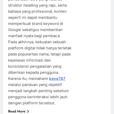
struktur heading yang rapi, serta
bahasa yang profesional, konten
seperti ini dapat membantu
memperkuat brand keyword di
Google sekaligus memberikan
manfaat nyata bagi pembaca.
Pada akhirnya, kekuatan sebuah
platform digital tidak hanya terletak
pada popularitas nama, tetapi pada
kejelasan informasi dan
konsistensi pengalaman yang
diberikan kepada pengguna.
Karena itu, memahami
kaya787
melalui panduan yang objektif
menjadi langkah penting sebelum
pengguna berinteraksi lebih jauh
dengan platform tersebut.
Read More