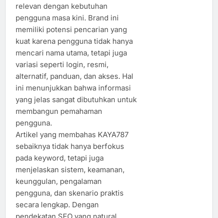
relevan dengan kebutuhan
pengguna masa kini. Brand ini
memiliki potensi pencarian yang
kuat karena pengguna tidak hanya
mencari nama utama, tetapi juga
variasi seperti login, resmi,
alternatif, panduan, dan akses. Hal
ini menunjukkan bahwa informasi
yang jelas sangat dibutuhkan untuk
membangun pemahaman
pengguna.
Artikel yang membahas KAYA787
sebaiknya tidak hanya berfokus
pada keyword, tetapi juga
menjelaskan sistem, keamanan,
keunggulan, pengalaman
pengguna, dan skenario praktis
secara lengkap. Dengan
pendekatan SEO yang natural,