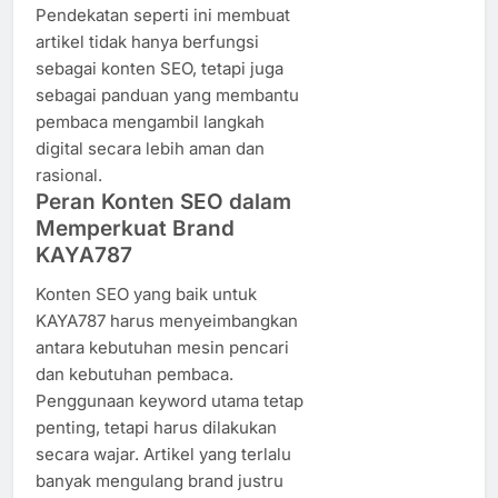
Pendekatan seperti ini membuat
artikel tidak hanya berfungsi
sebagai konten SEO, tetapi juga
sebagai panduan yang membantu
pembaca mengambil langkah
digital secara lebih aman dan
rasional.
Peran Konten SEO dalam
Memperkuat Brand
KAYA787
Konten SEO yang baik untuk
KAYA787 harus menyeimbangkan
antara kebutuhan mesin pencari
dan kebutuhan pembaca.
Penggunaan keyword utama tetap
penting, tetapi harus dilakukan
secara wajar. Artikel yang terlalu
banyak mengulang brand justru