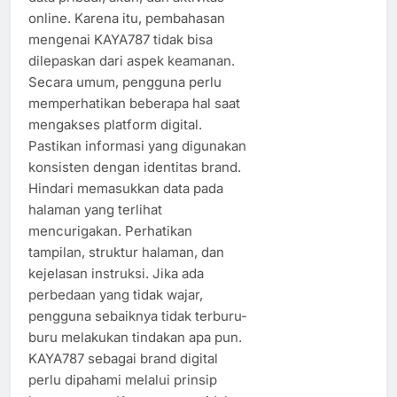
online. Karena itu, pembahasan
mengenai KAYA787 tidak bisa
dilepaskan dari aspek keamanan.
Secara umum, pengguna perlu
memperhatikan beberapa hal saat
mengakses platform digital.
Pastikan informasi yang digunakan
konsisten dengan identitas brand.
Hindari memasukkan data pada
halaman yang terlihat
mencurigakan. Perhatikan
tampilan, struktur halaman, dan
kejelasan instruksi. Jika ada
perbedaan yang tidak wajar,
pengguna sebaiknya tidak terburu-
buru melakukan tindakan apa pun.
KAYA787 sebagai brand digital
perlu dipahami melalui prinsip