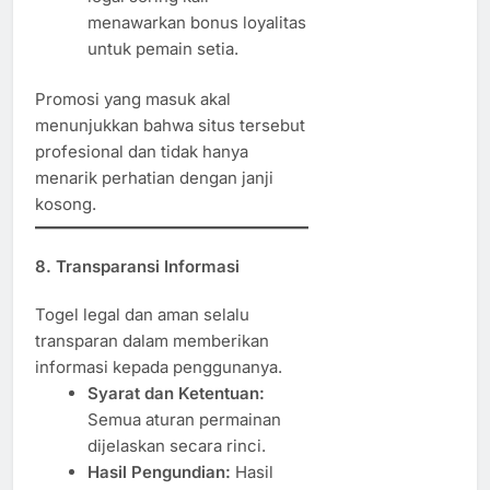
menawarkan bonus loyalitas
untuk pemain setia.
Promosi yang masuk akal
menunjukkan bahwa situs tersebut
profesional dan tidak hanya
menarik perhatian dengan janji
kosong.
8. Transparansi Informasi
Togel legal dan aman selalu
transparan dalam memberikan
informasi kepada penggunanya.
Syarat dan Ketentuan:
Semua aturan permainan
dijelaskan secara rinci.
Hasil Pengundian:
Hasil