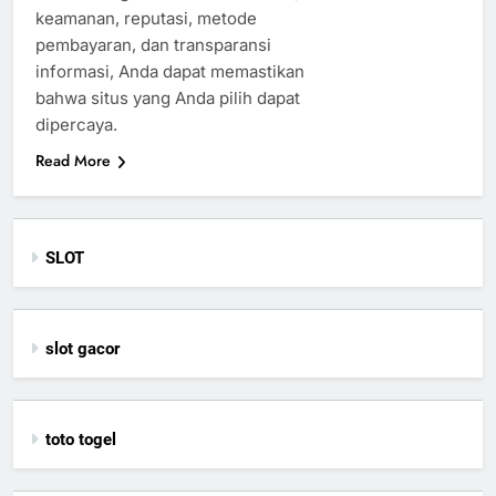
keamanan, reputasi, metode
pembayaran, dan transparansi
informasi, Anda dapat memastikan
bahwa situs yang Anda pilih dapat
dipercaya.
Read More
SLOT
slot gacor
toto togel