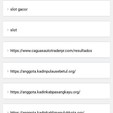
slot gacor
slot
https://www.caguasautotraderpr.com/resultados
https://anggota.kadinpulausebetul.org/
https://anggota.kadinkabpasangkayu.org/
https://anggota.kadinkablimapuluhkota.org/