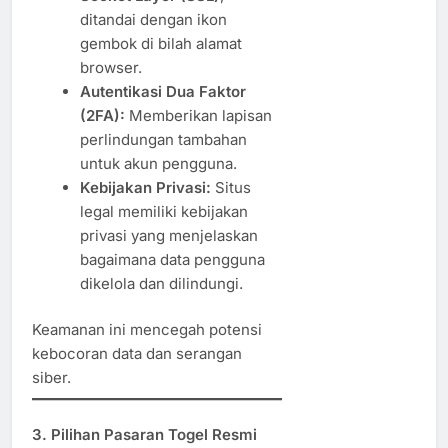
ditandai dengan ikon
gembok di bilah alamat
browser.
Autentikasi Dua Faktor
(2FA):
Memberikan lapisan
perlindungan tambahan
untuk akun pengguna.
Kebijakan Privasi:
Situs
legal memiliki kebijakan
privasi yang menjelaskan
bagaimana data pengguna
dikelola dan dilindungi.
Keamanan ini mencegah potensi
kebocoran data dan serangan
siber.
3. Pilihan Pasaran Togel Resmi