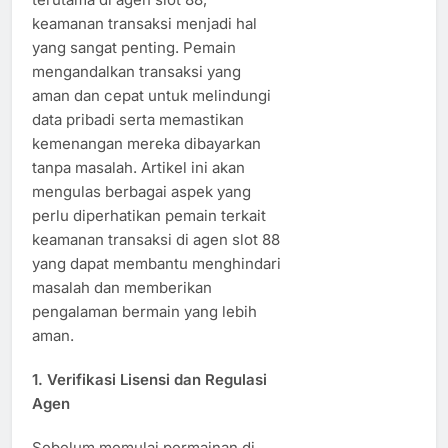
keamanan transaksi menjadi hal
yang sangat penting. Pemain
mengandalkan transaksi yang
aman dan cepat untuk melindungi
data pribadi serta memastikan
kemenangan mereka dibayarkan
tanpa masalah. Artikel ini akan
mengulas berbagai aspek yang
perlu diperhatikan pemain terkait
keamanan transaksi di agen slot 88
yang dapat membantu menghindari
masalah dan memberikan
pengalaman bermain yang lebih
aman.
1. Verifikasi Lisensi dan Regulasi
Agen
Sebelum memulai permainan di