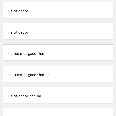
slot gacor
slot gacor
situs slot gacor hari ini
situs slot gacor hari ini
slot gacor hari ini