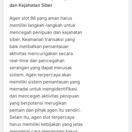
dan Kejahatan Siber
Agen slot 88 yang aman harus
memiliki langkah-langkah untuk
mencegah penipuan dan kejahatan
siber. Keamanan transaksi yang
baik melibatkan pemantauan
aktivitas mencurigakan secara
real-time dan pencegahan
serangan yang dapat merusak
sistem. Agen terpercaya akan
memiliki sistem pemantauan yang
memadai untuk mengidentifikasi
dan mencegah aktivitas penipuan
yang berpotensi merugikan
pemain dan pihak agen itu sendiri.
Selain itu, agen slot terpercaya
harus memiliki kebijakan yang jelas
mengenai cara menangani kasus