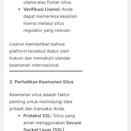
utama atau footer situs.
Verifikasi Lisensi:
Anda
dapat memeriksa keaslian
lisensi melalui situs
regulator yang relevan.
Lisensi memastikan bahwa
platform tersebut diatur oleh
hukum dan mematuhi standar
keamanan internasional.
2. Perhatikan Keamanan Situs
Keamanan situs adalah faktor
penting untuk melindungi data
pribadi dan transaksi Anda.
Protokol SSL:
Situs yang
aman menggunakan
Secure
Socket Layer (SSL)
,