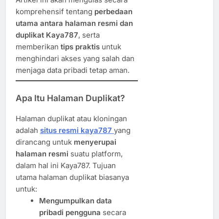
komprehensif tentang
perbedaan
utama antara halaman resmi dan
duplikat Kaya787
, serta
memberikan
tips praktis
untuk
menghindari akses yang salah dan
menjaga data pribadi tetap aman.
Apa Itu Halaman Duplikat?
Halaman duplikat atau kloningan
adalah
situs resmi kaya787
yang
dirancang untuk
menyerupai
halaman resmi
suatu platform,
dalam hal ini Kaya787. Tujuan
utama halaman duplikat biasanya
untuk:
Mengumpulkan data
pribadi pengguna
secara