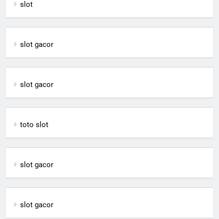
slot
slot gacor
slot gacor
toto slot
slot gacor
slot gacor