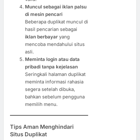
Muncul sebagai iklan palsu
di mesin pencari
Beberapa duplikat muncul di
hasil pencarian sebagai
iklan berbayar
yang
mencoba mendahului situs
asli.
Meminta login atau data
pribadi tanpa kejelasan
Seringkali halaman duplikat
meminta informasi rahasia
segera setelah dibuka,
bahkan sebelum pengguna
memilih menu.
Tips Aman Menghindari
Situs Duplikat