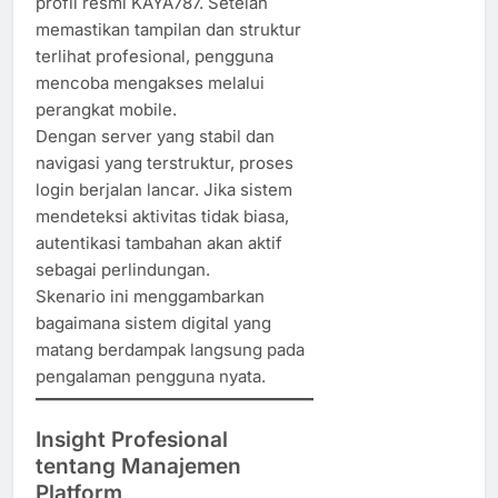
profil resmi KAYA787. Setelah
memastikan tampilan dan struktur
terlihat profesional, pengguna
mencoba mengakses melalui
perangkat mobile.
Dengan server yang stabil dan
navigasi yang terstruktur, proses
login berjalan lancar. Jika sistem
mendeteksi aktivitas tidak biasa,
autentikasi tambahan akan aktif
sebagai perlindungan.
Skenario ini menggambarkan
bagaimana sistem digital yang
matang berdampak langsung pada
pengalaman pengguna nyata.
Insight Profesional
tentang Manajemen
Platform