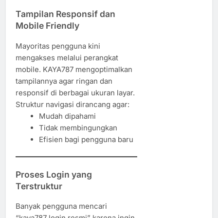
Tampilan Responsif dan
Mobile Friendly
Mayoritas pengguna kini
mengakses melalui perangkat
mobile. KAYA787 mengoptimalkan
tampilannya agar ringan dan
responsif di berbagai ukuran layar.
Struktur navigasi dirancang agar:
Mudah dipahami
Tidak membingungkan
Efisien bagi pengguna baru
Proses Login yang
Terstruktur
Banyak pengguna mencari
“kaya787 login resmi” karena ingin