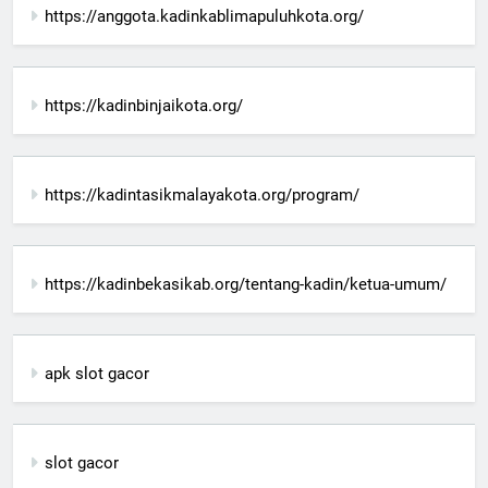
https://anggota.kadinkablimapuluhkota.org/
https://kadinbinjaikota.org/
https://kadintasikmalayakota.org/program/
https://kadinbekasikab.org/tentang-kadin/ketua-umum/
apk slot gacor
slot gacor