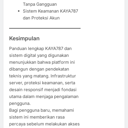
Tanpa Gangguan
Sistem Keamanan KAYA787
dan Proteksi Akun
Kesimpulan
Panduan lengkap KAYA787 dan
sistem digital yang digunakan
menunjukkan bahwa platform ini
dibangun dengan pendekatan
teknis yang matang. Infrastruktur
server, proteksi keamanan, serta
desain responsif menjadi fondasi
utama dalam menjaga pengalaman
pengguna.
Bagi pengguna baru, memahami
sistem ini memberikan rasa
percaya sebelum melakukan akses