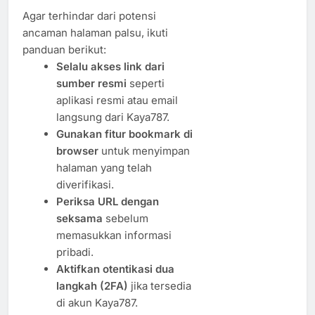
Agar terhindar dari potensi
ancaman halaman palsu, ikuti
panduan berikut:
Selalu akses link dari
sumber resmi
seperti
aplikasi resmi atau email
langsung dari Kaya787.
Gunakan fitur bookmark di
browser
untuk menyimpan
halaman yang telah
diverifikasi.
Periksa URL dengan
seksama
sebelum
memasukkan informasi
pribadi.
Aktifkan otentikasi dua
langkah (2FA)
jika tersedia
di akun Kaya787.