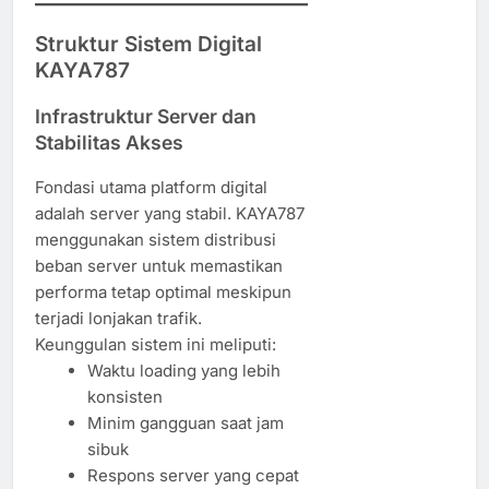
Struktur Sistem Digital
KAYA787
Infrastruktur Server dan
Stabilitas Akses
Fondasi utama platform digital
adalah server yang stabil. KAYA787
menggunakan sistem distribusi
beban server untuk memastikan
performa tetap optimal meskipun
terjadi lonjakan trafik.
Keunggulan sistem ini meliputi:
Waktu loading yang lebih
konsisten
Minim gangguan saat jam
sibuk
Respons server yang cepat