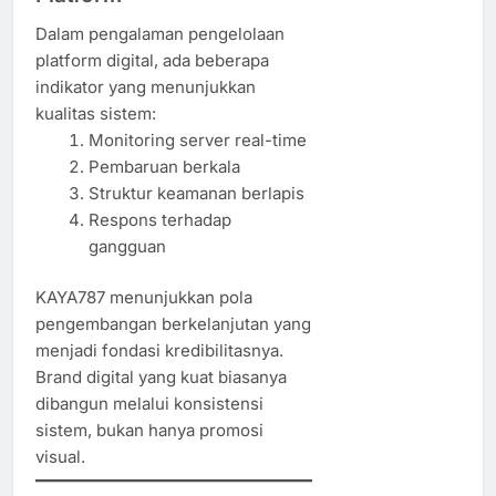
Dalam pengalaman pengelolaan
platform digital, ada beberapa
indikator yang menunjukkan
kualitas sistem:
Monitoring server real-time
Pembaruan berkala
Struktur keamanan berlapis
Respons terhadap
gangguan
KAYA787 menunjukkan pola
pengembangan berkelanjutan yang
menjadi fondasi kredibilitasnya.
Brand digital yang kuat biasanya
dibangun melalui konsistensi
sistem, bukan hanya promosi
visual.