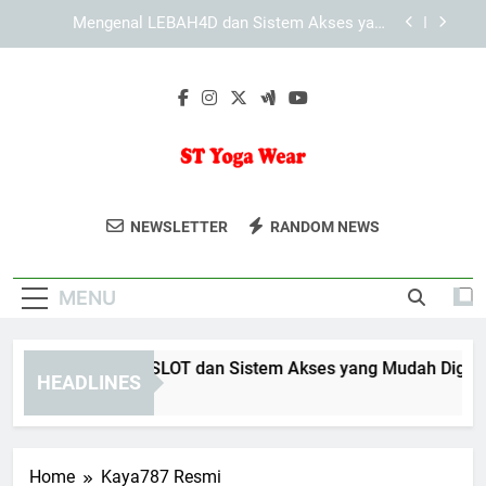
Skip
Mengenal Struktur Layanan EDWINSLOT secara
to
Lebih Mendalam
content
Mengenal Struktur Layanan LEBAH4D secara
Lebih Mendalam
Mengenal EDWINSLOT dan Sistem Akses yang
Mudah Digunakan
Mengenal LEBAH4D dan Sistem Akses yang
Mudah Digunakan
ST Yoga Wear
Dapatkan Pakaian Yoga Berkualitas Di
Mengenal Struktur Layanan EDWINSLOT secara
NEWSLETTER
RANDOM NEWS
Lebih Mendalam
ST Yoga Wear. Untuk Kenyamanan Dan
Mengenal Struktur Layanan LEBAH4D secara
Gaya Saat Berlatih.
Lebih Mendalam
MENU
engenal EDWINSLOT dan Sistem Akses yang Mudah Digunaka
HEADLINES
Week Ago
Home
Kaya787 Resmi