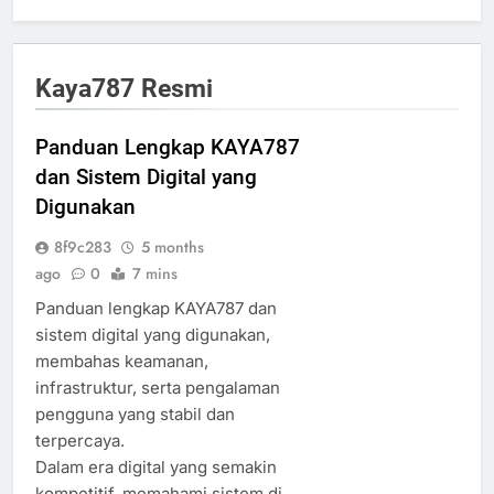
Kaya787 Resmi
Panduan Lengkap KAYA787
dan Sistem Digital yang
Digunakan
8f9c283
5 months
ago
0
7 mins
Panduan lengkap KAYA787 dan
sistem digital yang digunakan,
membahas keamanan,
infrastruktur, serta pengalaman
pengguna yang stabil dan
terpercaya.
Dalam era digital yang semakin
kompetitif, memahami sistem di