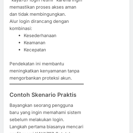
memastikan proses akses aman
dan tidak membingungkan.
Alur login dirancang dengan
kombinasi:
Kesederhanaan
Keamanan
Kecepatan
Pendekatan ini membantu
meningkatkan kenyamanan tanpa
mengorbankan proteksi akun.
Contoh Skenario Praktis
Bayangkan seorang pengguna
baru yang ingin memahami sistem
sebelum melakukan login.
Langkah pertama biasanya mencari