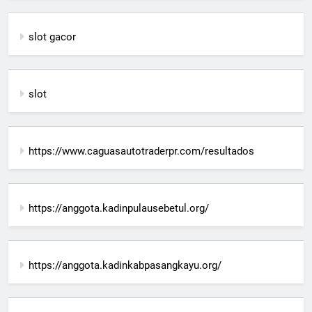
slot gacor
slot
https://www.caguasautotraderpr.com/resultados
https://anggota.kadinpulausebetul.org/
https://anggota.kadinkabpasangkayu.org/