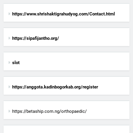
https://www.shrishaktigrahudyog.com/Contact.html
https://sipafijantho.org/
slot
https://anggota.kadinbogorkab.org/register
https://betaship.com.ng/orthopaedic/