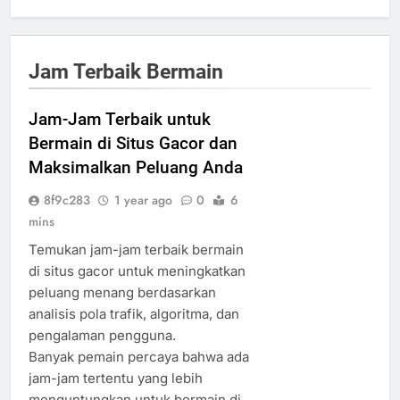
Jam Terbaik Bermain
Jam-Jam Terbaik untuk
Bermain di Situs Gacor dan
Maksimalkan Peluang Anda
8f9c283
1 year ago
0
6
mins
Temukan jam-jam terbaik bermain
di situs gacor untuk meningkatkan
peluang menang berdasarkan
analisis pola trafik, algoritma, dan
pengalaman pengguna.
Banyak pemain percaya bahwa ada
jam-jam tertentu yang lebih
menguntungkan untuk bermain di