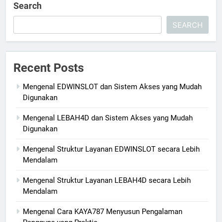
Search
SEARCH
Recent Posts
Mengenal EDWINSLOT dan Sistem Akses yang Mudah
Digunakan
Mengenal LEBAH4D dan Sistem Akses yang Mudah
Digunakan
Mengenal Struktur Layanan EDWINSLOT secara Lebih
Mendalam
Mengenal Struktur Layanan LEBAH4D secara Lebih
Mendalam
Mengenal Cara KAYA787 Menyusun Pengalaman