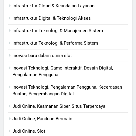
Infrastruktur Cloud & Keandalan Layanan
Infrastruktur Digital & Teknologi Akses
Infrastruktur Teknologi & Manajemen Sistem
Infrastruktur Teknologi & Performa Sistem
inovasi baru dalam dunia slot
Inovasi Teknologi, Game Interaktif, Desain Digital,
Pengalaman Pengguna
Inovasi Teknologi, Pengalaman Pengguna, Kecerdasan
Buatan, Pengembangan Digital
Judi Online, Keamanan Siber, Situs Terpercaya
Judi Online, Panduan Bermain
Judi Online, Slot