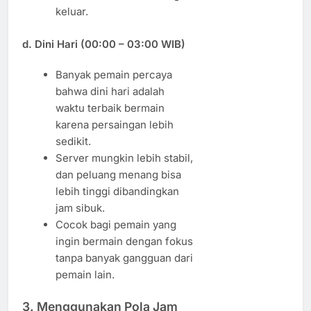
keluar.
d. Dini Hari (00:00 – 03:00 WIB)
Banyak pemain percaya
bahwa dini hari adalah
waktu terbaik bermain
karena persaingan lebih
sedikit.
Server mungkin lebih stabil,
dan peluang menang bisa
lebih tinggi dibandingkan
jam sibuk.
Cocok bagi pemain yang
ingin bermain dengan fokus
tanpa banyak gangguan dari
pemain lain.
3. Menggunakan Pola Jam