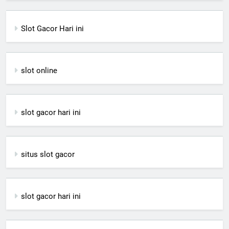
Slot Gacor Hari ini
slot online
slot gacor hari ini
situs slot gacor
slot gacor hari ini