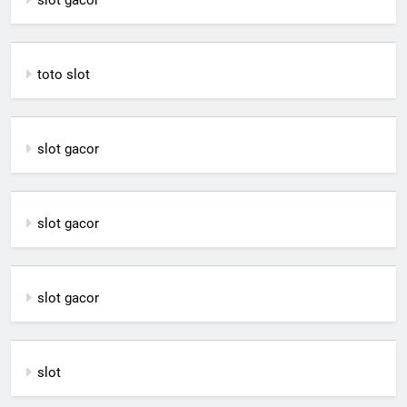
toto slot
slot gacor
slot gacor
slot gacor
slot