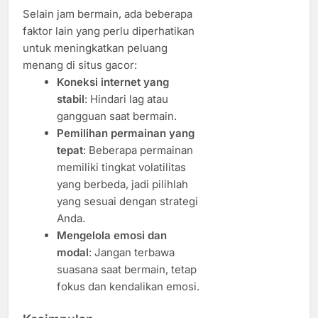
Selain jam bermain, ada beberapa
faktor lain yang perlu diperhatikan
untuk meningkatkan peluang
menang di situs gacor:
Koneksi internet yang
stabil
: Hindari lag atau
gangguan saat bermain.
Pemilihan permainan yang
tepat
: Beberapa permainan
memiliki tingkat volatilitas
yang berbeda, jadi pilihlah
yang sesuai dengan strategi
Anda.
Mengelola emosi dan
modal
: Jangan terbawa
suasana saat bermain, tetap
fokus dan kendalikan emosi.