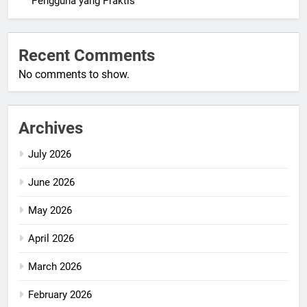
Pengguna yang Praktis
Recent Comments
No comments to show.
Archives
July 2026
June 2026
May 2026
April 2026
March 2026
February 2026