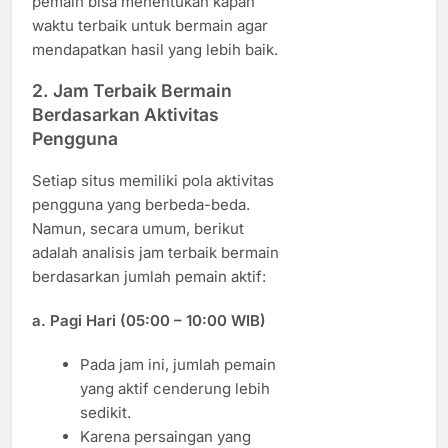
pemain bisa menentukan kapan
waktu terbaik untuk bermain agar
mendapatkan hasil yang lebih baik.
2. Jam Terbaik Bermain
Berdasarkan Aktivitas
Pengguna
Setiap situs memiliki pola aktivitas
pengguna yang berbeda-beda.
Namun, secara umum, berikut
adalah analisis jam terbaik bermain
berdasarkan jumlah pemain aktif:
a. Pagi Hari (05:00 – 10:00 WIB)
Pada jam ini, jumlah pemain
yang aktif cenderung lebih
sedikit.
Karena persaingan yang