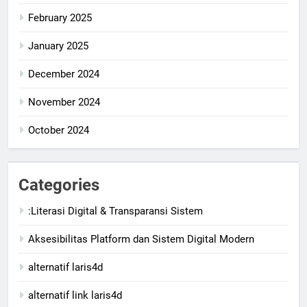
February 2025
January 2025
December 2024
November 2024
October 2024
Categories
:Literasi Digital & Transparansi Sistem
Aksesibilitas Platform dan Sistem Digital Modern
alternatif laris4d
alternatif link laris4d