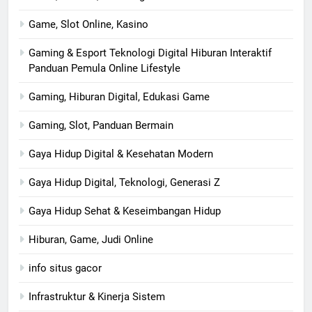
Game, Slot Online, Kasino
Gaming & Esport Teknologi Digital Hiburan Interaktif
Panduan Pemula Online Lifestyle
Gaming, Hiburan Digital, Edukasi Game
Gaming, Slot, Panduan Bermain
Gaya Hidup Digital & Kesehatan Modern
Gaya Hidup Digital, Teknologi, Generasi Z
Gaya Hidup Sehat & Keseimbangan Hidup
Hiburan, Game, Judi Online
info situs gacor
Infrastruktur & Kinerja Sistem