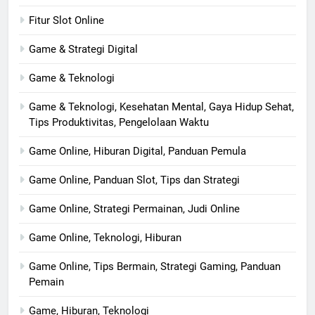
Fitur Slot Online
Game & Strategi Digital
Game & Teknologi
Game & Teknologi, Kesehatan Mental, Gaya Hidup Sehat,
Tips Produktivitas, Pengelolaan Waktu
Game Online, Hiburan Digital, Panduan Pemula
Game Online, Panduan Slot, Tips dan Strategi
Game Online, Strategi Permainan, Judi Online
Game Online, Teknologi, Hiburan
Game Online, Tips Bermain, Strategi Gaming, Panduan
Pemain
Game, Hiburan, Teknologi