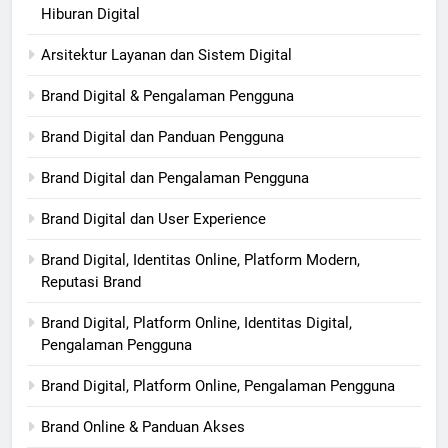
Hiburan Digital
Arsitektur Layanan dan Sistem Digital
Brand Digital & Pengalaman Pengguna
Brand Digital dan Panduan Pengguna
Brand Digital dan Pengalaman Pengguna
Brand Digital dan User Experience
Brand Digital, Identitas Online, Platform Modern,
Reputasi Brand
Brand Digital, Platform Online, Identitas Digital,
Pengalaman Pengguna
Brand Digital, Platform Online, Pengalaman Pengguna
Brand Online & Panduan Akses