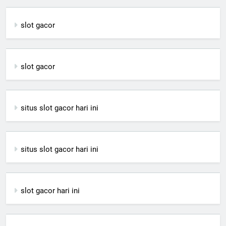
slot gacor
slot gacor
situs slot gacor hari ini
situs slot gacor hari ini
slot gacor hari ini