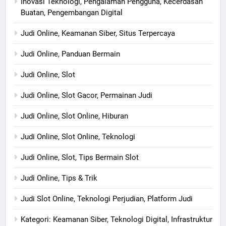
Inovasi Teknologi, Pengalaman Pengguna, Kecerdasan
Buatan, Pengembangan Digital
Judi Online, Keamanan Siber, Situs Terpercaya
Judi Online, Panduan Bermain
Judi Online, Slot
Judi Online, Slot Gacor, Permainan Judi
Judi Online, Slot Online, Hiburan
Judi Online, Slot Online, Teknologi
Judi Online, Slot, Tips Bermain Slot
Judi Online, Tips & Trik
Judi Slot Online, Teknologi Perjudian, Platform Judi
Kategori: Keamanan Siber, Teknologi Digital, Infrastruktur