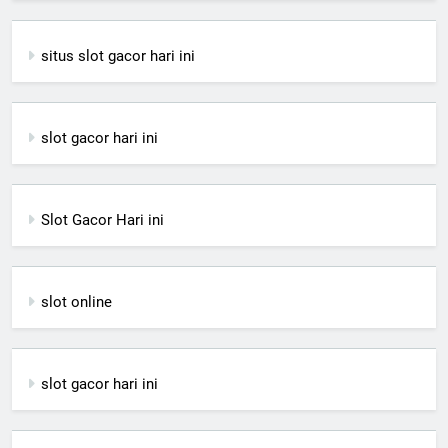
situs slot gacor hari ini
slot gacor hari ini
Slot Gacor Hari ini
slot online
slot gacor hari ini