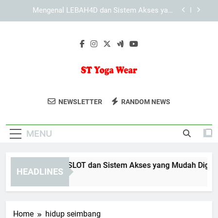
Skip
Mengenal Struktur Layanan EDWINSLOT secara
to
Lebih Mendalam
content
Mengenal Struktur Layanan LEBAH4D secara
Lebih Mendalam
Mengenal EDWINSLOT dan Sistem Akses yang
Mudah Digunakan
Mengenal LEBAH4D dan Sistem Akses yang
Mudah Digunakan
ST Yoga Wear
Dapatkan Pakaian Yoga Berkualitas Di
Mengenal Struktur Layanan EDWINSLOT secara
NEWSLETTER
RANDOM NEWS
Lebih Mendalam
ST Yoga Wear. Untuk Kenyamanan Dan
Mengenal Struktur Layanan LEBAH4D secara
Gaya Saat Berlatih.
Lebih Mendalam
MENU
engenal EDWINSLOT dan Sistem Akses yang Mudah Digunaka
HEADLINES
Weeks Ago
Home
hidup seimbang