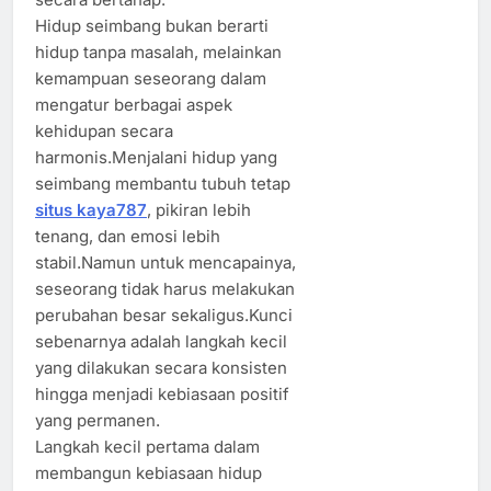
Hidup seimbang bukan berarti
hidup tanpa masalah, melainkan
kemampuan seseorang dalam
mengatur berbagai aspek
kehidupan secara
harmonis.Menjalani hidup yang
seimbang membantu tubuh tetap
situs kaya787
, pikiran lebih
tenang, dan emosi lebih
stabil.Namun untuk mencapainya,
seseorang tidak harus melakukan
perubahan besar sekaligus.Kunci
sebenarnya adalah langkah kecil
yang dilakukan secara konsisten
hingga menjadi kebiasaan positif
yang permanen.
Langkah kecil pertama dalam
membangun kebiasaan hidup