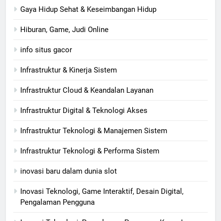
Gaya Hidup Sehat & Keseimbangan Hidup
Hiburan, Game, Judi Online
info situs gacor
Infrastruktur & Kinerja Sistem
Infrastruktur Cloud & Keandalan Layanan
Infrastruktur Digital & Teknologi Akses
Infrastruktur Teknologi & Manajemen Sistem
Infrastruktur Teknologi & Performa Sistem
inovasi baru dalam dunia slot
Inovasi Teknologi, Game Interaktif, Desain Digital,
Pengalaman Pengguna