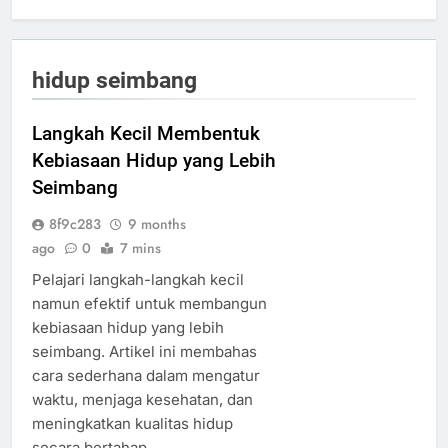
hidup seimbang
Langkah Kecil Membentuk
Kebiasaan Hidup yang Lebih
Seimbang
8f9c283
9 months
ago
0
7 mins
Pelajari langkah-langkah kecil
namun efektif untuk membangun
kebiasaan hidup yang lebih
seimbang. Artikel ini membahas
cara sederhana dalam mengatur
waktu, menjaga kesehatan, dan
meningkatkan kualitas hidup
secara bertahap.