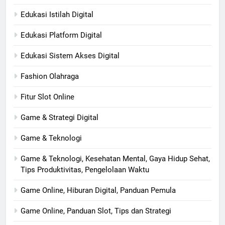
Edukasi Istilah Digital
Edukasi Platform Digital
Edukasi Sistem Akses Digital
Fashion Olahraga
Fitur Slot Online
Game & Strategi Digital
Game & Teknologi
Game & Teknologi, Kesehatan Mental, Gaya Hidup Sehat,
Tips Produktivitas, Pengelolaan Waktu
Game Online, Hiburan Digital, Panduan Pemula
Game Online, Panduan Slot, Tips dan Strategi