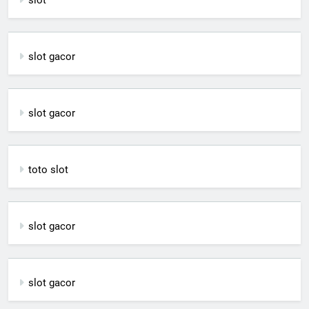
slot gacor
slot gacor
toto slot
slot gacor
slot gacor