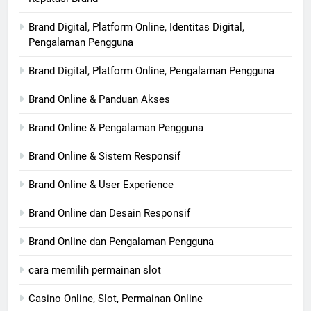
Brand Digital, Platform Online, Identitas Digital,
Pengalaman Pengguna
Brand Digital, Platform Online, Pengalaman Pengguna
Brand Online & Panduan Akses
Brand Online & Pengalaman Pengguna
Brand Online & Sistem Responsif
Brand Online & User Experience
Brand Online dan Desain Responsif
Brand Online dan Pengalaman Pengguna
cara memilih permainan slot
Casino Online, Slot, Permainan Online