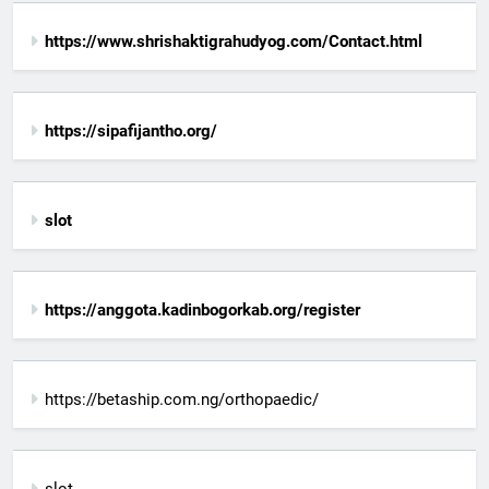
https://www.shrishaktigrahudyog.com/Contact.html
https://sipafijantho.org/
slot
https://anggota.kadinbogorkab.org/register
https://betaship.com.ng/orthopaedic/
slot