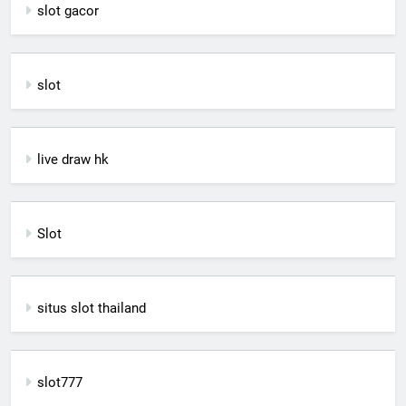
slot
gacor
slot
live draw hk
Slot
situs slot thailand
slot777