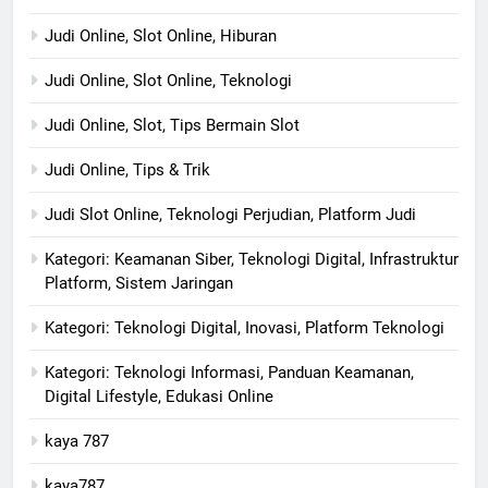
Judi Online, Slot Online, Hiburan
Judi Online, Slot Online, Teknologi
Judi Online, Slot, Tips Bermain Slot
Judi Online, Tips & Trik
Judi Slot Online, Teknologi Perjudian, Platform Judi
Kategori: Keamanan Siber, Teknologi Digital, Infrastruktur
Platform, Sistem Jaringan
Kategori: Teknologi Digital, Inovasi, Platform Teknologi
Kategori: Teknologi Informasi, Panduan Keamanan,
Digital Lifestyle, Edukasi Online
kaya 787
kaya787