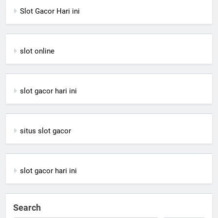
Slot Gacor Hari ini
slot online
slot gacor hari ini
situs slot gacor
slot gacor hari ini
Search