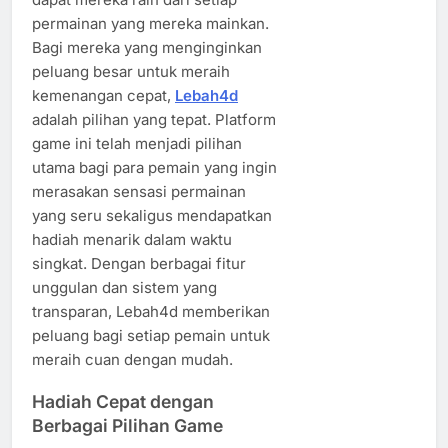
permainan yang mereka mainkan.
Bagi mereka yang menginginkan
peluang besar untuk meraih
kemenangan cepat,
Lebah4d
adalah pilihan yang tepat. Platform
game ini telah menjadi pilihan
utama bagi para pemain yang ingin
merasakan sensasi permainan
yang seru sekaligus mendapatkan
hadiah menarik dalam waktu
singkat. Dengan berbagai fitur
unggulan dan sistem yang
transparan, Lebah4d memberikan
peluang bagi setiap pemain untuk
meraih cuan dengan mudah.
Hadiah Cepat dengan
Berbagai Pilihan Game