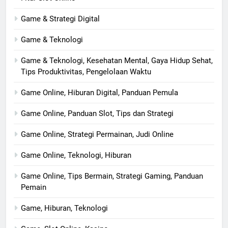
Game & Strategi Digital
Game & Teknologi
Game & Teknologi, Kesehatan Mental, Gaya Hidup Sehat,
Tips Produktivitas, Pengelolaan Waktu
Game Online, Hiburan Digital, Panduan Pemula
Game Online, Panduan Slot, Tips dan Strategi
Game Online, Strategi Permainan, Judi Online
Game Online, Teknologi, Hiburan
Game Online, Tips Bermain, Strategi Gaming, Panduan
Pemain
Game, Hiburan, Teknologi