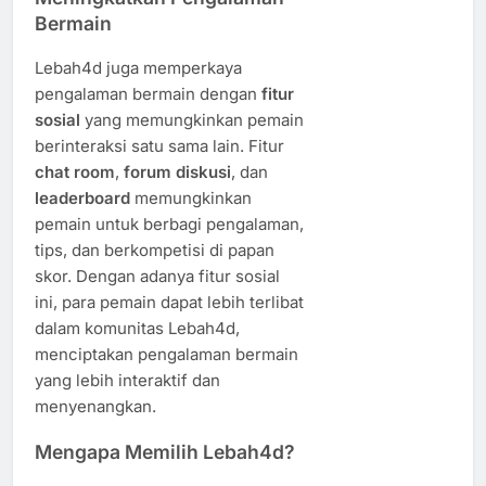
Bermain
Lebah4d juga memperkaya
pengalaman bermain dengan
fitur
sosial
yang memungkinkan pemain
berinteraksi satu sama lain. Fitur
chat room
,
forum diskusi
, dan
leaderboard
memungkinkan
pemain untuk berbagi pengalaman,
tips, dan berkompetisi di papan
skor. Dengan adanya fitur sosial
ini, para pemain dapat lebih terlibat
dalam komunitas Lebah4d,
menciptakan pengalaman bermain
yang lebih interaktif dan
menyenangkan.
Mengapa Memilih Lebah4d?