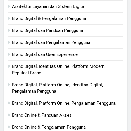
Arsitektur Layanan dan Sistem Digital
Brand Digital & Pengalaman Pengguna
Brand Digital dan Panduan Pengguna
Brand Digital dan Pengalaman Pengguna
Brand Digital dan User Experience
Brand Digital, Identitas Online, Platform Modern,
Reputasi Brand
Brand Digital, Platform Online, Identitas Digital,
Pengalaman Pengguna
Brand Digital, Platform Online, Pengalaman Pengguna
Brand Online & Panduan Akses
Brand Online & Pengalaman Pengguna