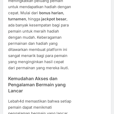
meningkatkan peluang pemain
untuk mendapatkan hadiah dengan
cepat. Mulai dari
bonus harian
,
turnamen
, hingga
jackpot besar
,
ada banyak kesempatan bagi para
pemain untuk meraih hadiah
dengan mudah. Keberagaman
permainan dan hadiah yang
ditawarkan membuat platform ini
sangat menarik bagi para pemain
yang menginginkan hasil cepat
dari permainan yang mereka ikuti.
Kemudahan Akses dan
Pengalaman Bermain yang
Lancar
Lebah4d memastikan bahwa setiap
pemain dapat menikmati
pengalaman bermain yang lancar