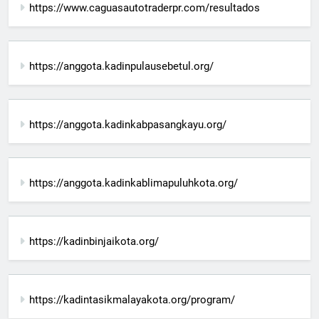
https://www.caguasautotraderpr.com/resultados
https://anggota.kadinpulausebetul.org/
https://anggota.kadinkabpasangkayu.org/
https://anggota.kadinkablimapuluhkota.org/
https://kadinbinjaikota.org/
https://kadintasikmalayakota.org/program/