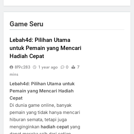
Game Seru
Lebah4d: Pilihan Utama
untuk Pemain yang Mencari
Hadiah Cepat
8f9c283
1 year ago
0
7
mins
Lebah4d: Pilihan Utama untuk
Pemain yang Mencari Hadiah
Cepat
Di dunia game online, banyak
pemain yang tidak hanya mencari
hiburan semata, tetapi juga
menginginkan
hadiah cepat
yang
dapat mereka raih dari setiap