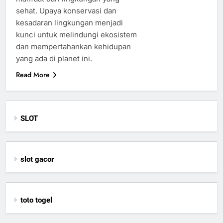
sehat. Upaya konservasi dan
kesadaran lingkungan menjadi
kunci untuk melindungi ekosistem
dan mempertahankan kehidupan
yang ada di planet ini.
Read More
SLOT
slot gacor
toto togel