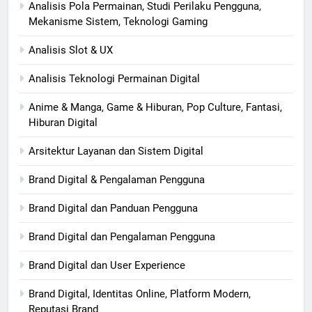
Analisis Pola Permainan, Studi Perilaku Pengguna,
Mekanisme Sistem, Teknologi Gaming
Analisis Slot & UX
Analisis Teknologi Permainan Digital
Anime & Manga, Game & Hiburan, Pop Culture, Fantasi,
Hiburan Digital
Arsitektur Layanan dan Sistem Digital
Brand Digital & Pengalaman Pengguna
Brand Digital dan Panduan Pengguna
Brand Digital dan Pengalaman Pengguna
Brand Digital dan User Experience
Brand Digital, Identitas Online, Platform Modern,
Reputasi Brand