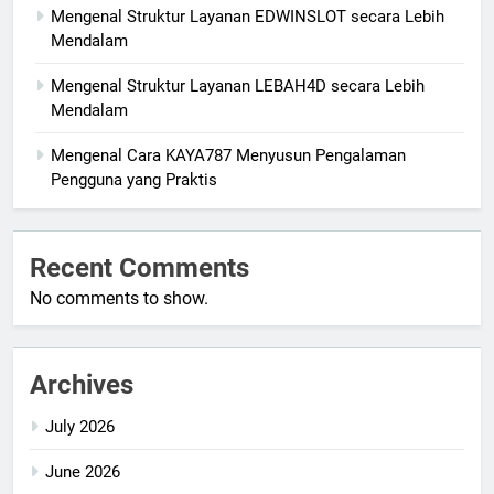
Mengenal Struktur Layanan EDWINSLOT secara Lebih
Mendalam
Mengenal Struktur Layanan LEBAH4D secara Lebih
Mendalam
Mengenal Cara KAYA787 Menyusun Pengalaman
Pengguna yang Praktis
Recent Comments
No comments to show.
Archives
July 2026
June 2026