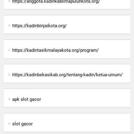
https://anggota.kadinkablimapuluhkota.org/
https://kadinbinjaikota.org/
https://kadintasikmalayakota.org/program/
https://kadinbekasikab.org/tentang-kadin/ketua-umum/
apk slot gacor
slot gacor