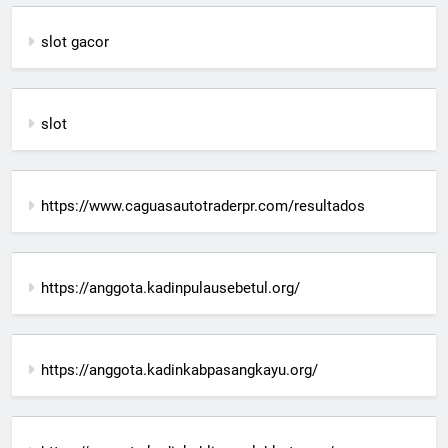
slot gacor
slot
https://www.caguasautotraderpr.com/resultados
https://anggota.kadinpulausebetul.org/
https://anggota.kadinkabpasangkayu.org/