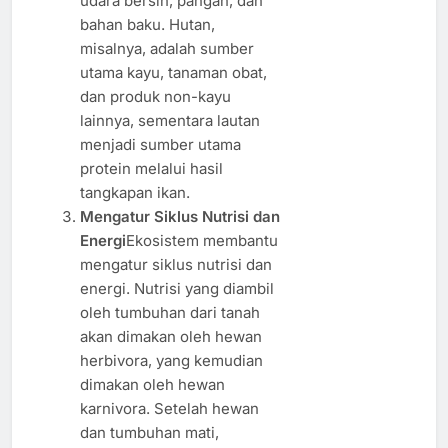
udara bersih, pangan, dan
bahan baku. Hutan,
misalnya, adalah sumber
utama kayu, tanaman obat,
dan produk non-kayu
lainnya, sementara lautan
menjadi sumber utama
protein melalui hasil
tangkapan ikan.
Mengatur Siklus Nutrisi dan
Energi
Ekosistem membantu
mengatur siklus nutrisi dan
energi. Nutrisi yang diambil
oleh tumbuhan dari tanah
akan dimakan oleh hewan
herbivora, yang kemudian
dimakan oleh hewan
karnivora. Setelah hewan
dan tumbuhan mati,