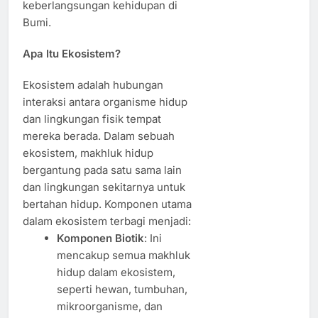
keberlangsungan kehidupan di
Bumi.
Apa Itu Ekosistem?
Ekosistem adalah hubungan
interaksi antara organisme hidup
dan lingkungan fisik tempat
mereka berada. Dalam sebuah
ekosistem, makhluk hidup
bergantung pada satu sama lain
dan lingkungan sekitarnya untuk
bertahan hidup. Komponen utama
dalam ekosistem terbagi menjadi:
Komponen Biotik
: Ini
mencakup semua makhluk
hidup dalam ekosistem,
seperti hewan, tumbuhan,
mikroorganisme, dan