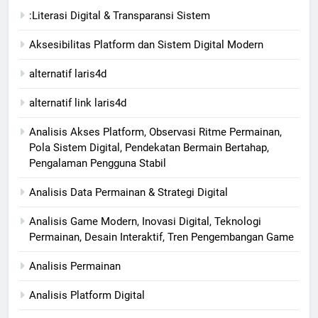
:Literasi Digital & Transparansi Sistem
Aksesibilitas Platform dan Sistem Digital Modern
alternatif laris4d
alternatif link laris4d
Analisis Akses Platform, Observasi Ritme Permainan,
Pola Sistem Digital, Pendekatan Bermain Bertahap,
Pengalaman Pengguna Stabil
Analisis Data Permainan & Strategi Digital
Analisis Game Modern, Inovasi Digital, Teknologi
Permainan, Desain Interaktif, Tren Pengembangan Game
Analisis Permainan
Analisis Platform Digital