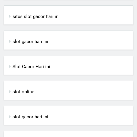
situs slot gacor hari ini
slot gacor hari ini
Slot Gacor Hari ini
slot online
slot gacor hari ini