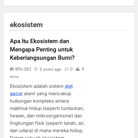
ekosistem
Apa Itu Ekosistem dan
Mengapa Penting untuk
Keberlangsungan Bumi?
8f9c283
2 years ago
0
9
mins
Ekosistem adalah sistem
slot
gacor
alami yang mencakup
hubungan kompleks antara
makhluk hidup (seperti tumbuhan,
hewan, dan mikroorganisme) dan
lingkungan fisik (seperti tanah, air,
dan udara) di mana mereka hidup.
Dalam sebuah ekosistem,