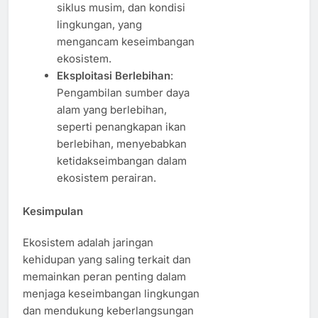
siklus musim, dan kondisi
lingkungan, yang
mengancam keseimbangan
ekosistem.
Eksploitasi Berlebihan
:
Pengambilan sumber daya
alam yang berlebihan,
seperti penangkapan ikan
berlebihan, menyebabkan
ketidakseimbangan dalam
ekosistem perairan.
Kesimpulan
Ekosistem adalah jaringan
kehidupan yang saling terkait dan
memainkan peran penting dalam
menjaga keseimbangan lingkungan
dan mendukung keberlangsungan