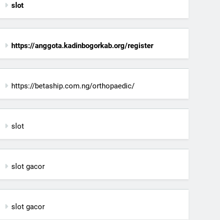
slot
https://anggota.kadinbogorkab.org/register
https://betaship.com.ng/orthopaedic/
slot
slot gacor
slot gacor