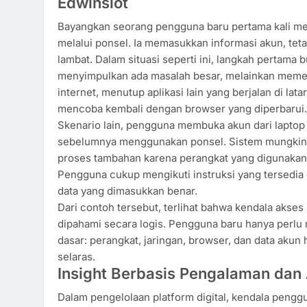
Edwinslot
Bayangkan seorang pengguna baru pertama kali m
melalui ponsel. Ia memasukkan informasi akun, tet
lambat. Dalam situasi seperti ini, langkah pertama
menyimpulkan ada masalah besar, melainkan memer
internet, menutup aplikasi lain yang berjalan di latar
mencoba kembali dengan browser yang diperbarui.
Skenario lain, pengguna membuka akun dari laptop
sebelumnya menggunakan ponsel. Sistem mungki
proses tambahan karena perangkat yang digunakan
Pengguna cukup mengikuti instruksi yang tersedi
data yang dimasukkan benar.
Dari contoh tersebut, terlihat bahwa kendala akses 
dipahami secara logis. Pengguna baru hanya perlu
dasar: perangkat, jaringan, browser, dan data akun 
selaras.
Insight Berbasis Pengalaman dan 
Dalam pengelolaan platform digital, kendala pengg