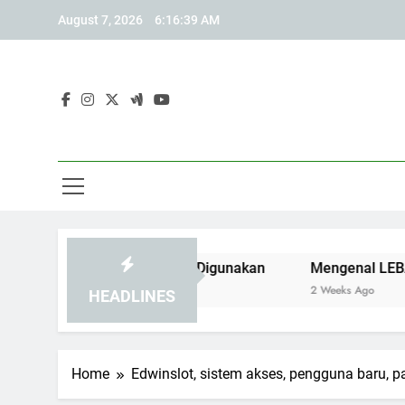
Skip
August 7, 2026
6:16:40 AM
to
content
ST 
Dapatkan 
kses yang Mudah Digunakan
Mengenal LEBAH4D dan Si
2 Weeks Ago
HEADLINES
Home
Edwinslot, sistem akses, pengguna baru,