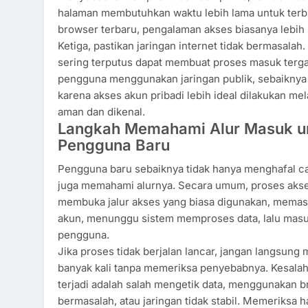
halaman membutuhkan waktu lebih lama untuk ter
browser terbaru, pengalaman akses biasanya lebih s
Ketiga, pastikan jaringan internet tidak bermasalah
sering terputus dapat membuat proses masuk terga
pengguna menggunakan jaringan publik, sebaiknya l
karena akses akun pribadi lebih ideal dilakukan mel
aman dan dikenal.
Langkah Memahami Alur Masuk u
Pengguna Baru
Pengguna baru sebaiknya tidak hanya menghafal ca
juga memahami alurnya. Secara umum, proses akses
membuka jalur akses yang biasa digunakan, memas
akun, menunggu sistem memproses data, lalu mas
pengguna.
Jika proses tidak berjalan lancar, jangan langsung 
banyak kali tanpa memeriksa penyebabnya. Kesalah
terjadi adalah salah mengetik data, menggunakan 
bermasalah, atau jaringan tidak stabil. Memeriksa ha