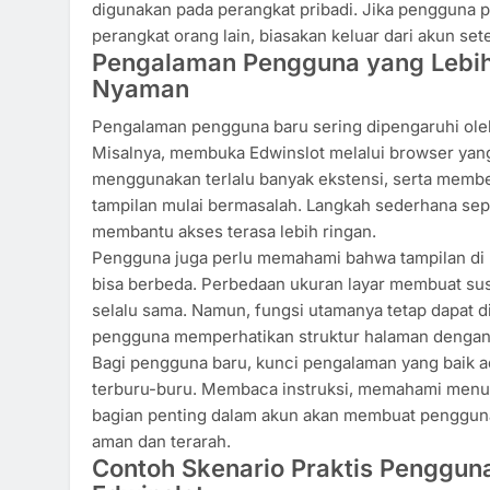
digunakan pada perangkat pribadi. Jika pengguna 
perangkat orang lain, biasakan keluar dari akun sete
Pengalaman Pengguna yang Lebih
Nyaman
Pengalaman pengguna baru sering dipengaruhi oleh
Misalnya, membuka Edwinslot melalui browser yang
menggunakan terlalu banyak ekstensi, serta membe
tampilan mulai bermasalah. Langkah sederhana sepe
membantu akses terasa lebih ringan.
Pengguna juga perlu memahami bahwa tampilan di 
bisa berbeda. Perbedaan ukuran layar membuat su
selalu sama. Namun, fungsi utamanya tetap dapat d
pengguna memperhatikan struktur halaman dengan
Bagi pengguna baru, kunci pengalaman yang baik ad
terburu-buru. Membaca instruksi, memahami menu
bagian penting dalam akun akan membuat pengguna
aman dan terarah.
Contoh Skenario Praktis Penggun