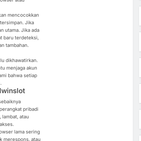
akan mencocokkan
tersimpan. Jika
n utama. Jika ada
t baru terdeteksi,
an tambahan.
lu dikhawatirkan.
ntu menjaga akun
ami bahwa setiap
.
winslot
sebaiknya
perangkat pribadi
 lambat, atau
akses.
owser lama sering
ak merespons, atau