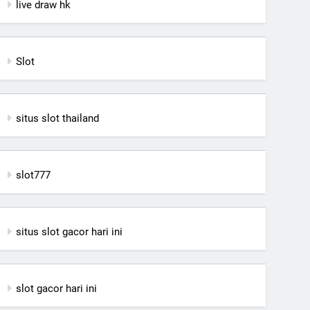
live draw hk
Slot
situs slot thailand
slot777
situs slot gacor hari ini
slot gacor hari ini