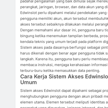
padahal pengalaman yang baik dimulai sejak mer
perangkat, jaringan, browser, dan data akun yang d
Edwinslot perlu dipahami melalui pendekatan yang
pengguna memiliki akun, akun tersebut membutuhk
akses tersebut sebaiknya dilakukan melalui perang
Dengan memahami alur dasar ini, pengguna baru t
bingung ketika menemukan tampilan berbeda, proses
kendala teknis yang umum terjadi pada platform digi
Sistem akses pada dasarnya berfungsi sebagai pint
harus dikenali dengan benar agar pengguna tidak 
langkah. Karena itu, pengguna baru perlu membiasa
membaca instruksi, menjaga kerahasiaan informasi 
terburu-buru ketika memasukkan data penting.
Cara Kerja Sistem Akses Edwinslo
Umum
Sistem akses Edwinslot dapat dipahami sebagai pr
menghubungkan pengguna dengan akun pribadi me
elemen utama. Elemen tersebut meliputi identitas a
perangkat yang digunakan, jaringan internet, dan b