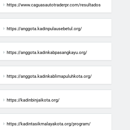
https://www.caguasautotraderpr.com/resultados
https://anggota.kadinpulausebetul.org/
https://anggota.kadinkabpasangkayu.org/
https://anggota.kadinkablimapuluhkota.org/
https://kadinbinjaikota.org/
https://kadintasikmalayakota.org/program/