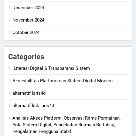
December 2024
November 2024
October 2024
Categories
:Literasi Digital & Transparansi Sistem
Aksesibilitas Platform dan Sistem Digital Modern
alternatif laris4d
alternatif link laris4d
Analisis Akses Platform, Observasi Ritme Permainan,
Pola Sistem Digital, Pendekatan Bermain Bertahap,
Pengalaman Pengguna Stabil