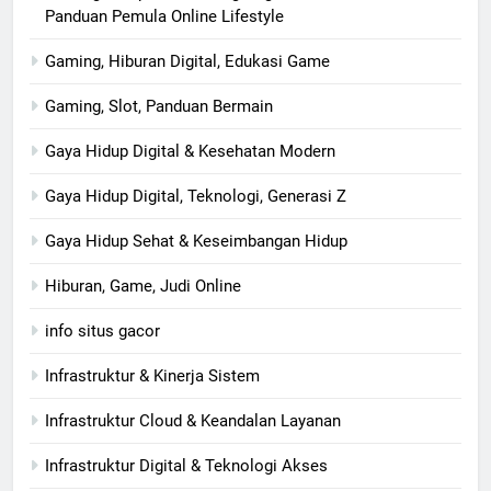
Panduan Pemula Online Lifestyle
Gaming, Hiburan Digital, Edukasi Game
Gaming, Slot, Panduan Bermain
Gaya Hidup Digital & Kesehatan Modern
Gaya Hidup Digital, Teknologi, Generasi Z
Gaya Hidup Sehat & Keseimbangan Hidup
Hiburan, Game, Judi Online
info situs gacor
Infrastruktur & Kinerja Sistem
Infrastruktur Cloud & Keandalan Layanan
Infrastruktur Digital & Teknologi Akses