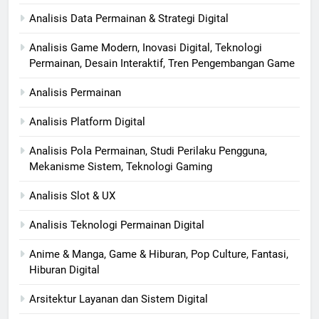
Analisis Data Permainan & Strategi Digital
Analisis Game Modern, Inovasi Digital, Teknologi
Permainan, Desain Interaktif, Tren Pengembangan Game
Analisis Permainan
Analisis Platform Digital
Analisis Pola Permainan, Studi Perilaku Pengguna,
Mekanisme Sistem, Teknologi Gaming
Analisis Slot & UX
Analisis Teknologi Permainan Digital
Anime & Manga, Game & Hiburan, Pop Culture, Fantasi,
Hiburan Digital
Arsitektur Layanan dan Sistem Digital