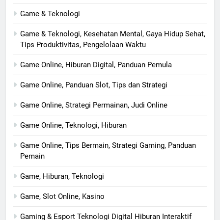
Game & Teknologi
Game & Teknologi, Kesehatan Mental, Gaya Hidup Sehat,
Tips Produktivitas, Pengelolaan Waktu
Game Online, Hiburan Digital, Panduan Pemula
Game Online, Panduan Slot, Tips dan Strategi
Game Online, Strategi Permainan, Judi Online
Game Online, Teknologi, Hiburan
Game Online, Tips Bermain, Strategi Gaming, Panduan
Pemain
Game, Hiburan, Teknologi
Game, Slot Online, Kasino
Gaming & Esport Teknologi Digital Hiburan Interaktif