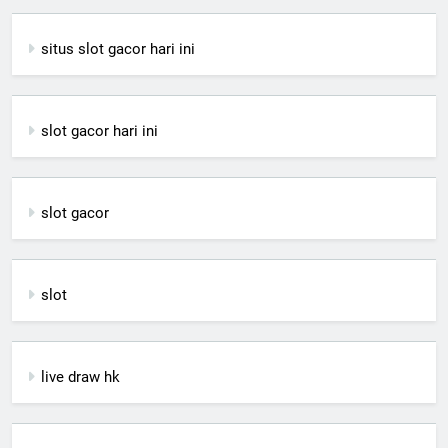
situs slot gacor hari ini
slot gacor hari ini
slot
gacor
slot
live draw hk