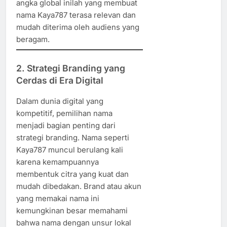
angka global inilah yang membuat
nama Kaya787 terasa relevan dan
mudah diterima oleh audiens yang
beragam.
2. Strategi Branding yang
Cerdas di Era Digital
Dalam dunia digital yang
kompetitif, pemilihan nama
menjadi bagian penting dari
strategi branding. Nama seperti
Kaya787 muncul berulang kali
karena kemampuannya
membentuk citra yang kuat dan
mudah dibedakan. Brand atau akun
yang memakai nama ini
kemungkinan besar memahami
bahwa nama dengan unsur lokal