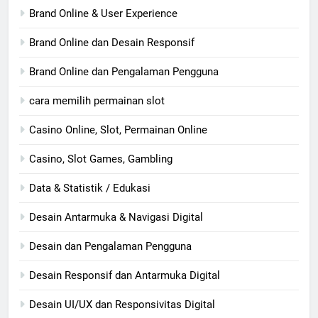
Brand Online & User Experience
Brand Online dan Desain Responsif
Brand Online dan Pengalaman Pengguna
cara memilih permainan slot
Casino Online, Slot, Permainan Online
Casino, Slot Games, Gambling
Data & Statistik / Edukasi
Desain Antarmuka & Navigasi Digital
Desain dan Pengalaman Pengguna
Desain Responsif dan Antarmuka Digital
Desain UI/UX dan Responsivitas Digital