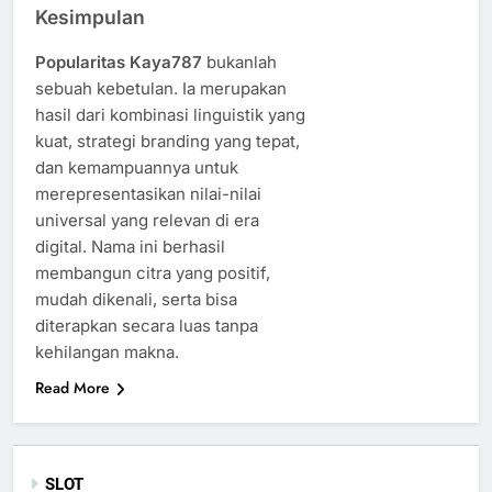
Kesimpulan
Popularitas Kaya787
bukanlah
sebuah kebetulan. Ia merupakan
hasil dari kombinasi linguistik yang
kuat, strategi branding yang tepat,
dan kemampuannya untuk
merepresentasikan nilai-nilai
universal yang relevan di era
digital. Nama ini berhasil
membangun citra yang positif,
mudah dikenali, serta bisa
diterapkan secara luas tanpa
kehilangan makna.
Read More
SLOT