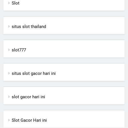
Slot
situs slot thailand
slot777
situs slot gacor hari ini
slot gacor hari ini
Slot Gacor Hari ini