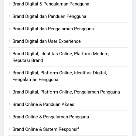
Brand Digital & Pengalaman Pengguna
Brand Digital dan Panduan Pengguna
Brand Digital dan Pengalaman Pengguna
Brand Digital dan User Experience
Brand Digital, Identitas Online, Platform Modern,
Reputasi Brand
Brand Digital, Platform Online, Identitas Digital,
Pengalaman Pengguna
Brand Digital, Platform Online, Pengalaman Pengguna
Brand Online & Panduan Akses
Brand Online & Pengalaman Pengguna
Brand Online & Sistem Responsif