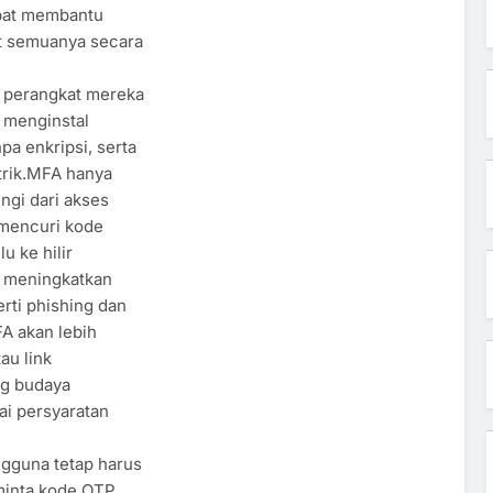
pat membantu
t semuanya secara
 perangkat mereka
 menginstal
npa enkripsi, serta
rik.MFA hanya
ngi dari akses
 mencuri kode
u ke hilir
u meningkatkan
ti phishing dan
A akan lebih
au link
ng budaya
i persyaratan
gguna tetap harus
minta kode OTP