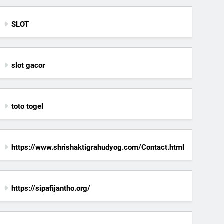
SLOT
slot gacor
toto togel
https://www.shrishaktigrahudyog.com/Contact.html
https://sipafijantho.org/