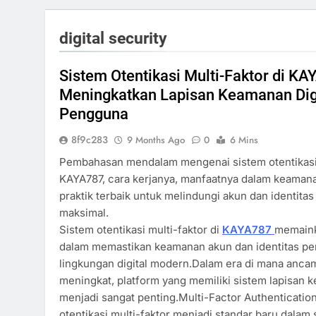
digital security
Sistem Otentikasi Multi-Faktor di KA
Meningkatkan Lapisan Keamanan Dig
Pengguna
8f9c283
9 Months Ago
0
6 Mins
Pembahasan mendalam mengenai sistem otentikasi 
KAYA787, cara kerjanya, manfaatnya dalam keamanan
praktik terbaik untuk melindungi akun dan identit
maksimal.
Sistem otentikasi multi-faktor di
KAYA787
memaink
dalam memastikan keamanan akun dan identitas p
lingkungan digital modern.Dalam era di mana ancam
meningkat, platform yang memiliki sistem lapisan 
menjadi sangat penting.Multi-Factor Authenticatio
otentikasi multi-faktor menjadi standar baru dala