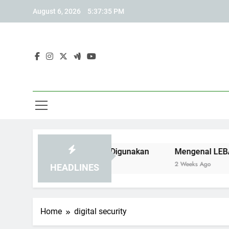
Skip
August 6, 2026
5:37:36 PM
to
content
ST 
Dapatkan 
m Akses yang Mudah Digunakan
Mengenal LEBAH4D dan
2 Weeks Ago
HEADLINES
Home
digital security