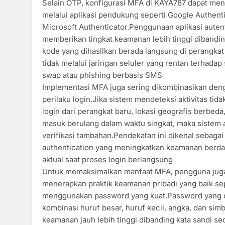
Selain OTP, konfigurasi MFA di KAYA787 dapat men
melalui aplikasi pendukung seperti Google Authenti
Microsoft Authenticator.Penggunaan aplikasi auten
memberikan tingkat keamanan lebih tinggi diband
kode yang dihasilkan berada langsung di perangka
tidak melalui jaringan seluler yang rentan terhada
swap atau phishing berbasis SMS
Implementasi MFA juga sering dikombinasikan den
perilaku login.Jika sistem mendeteksi aktivitas tida
login dari perangkat baru, lokasi geografis berbed
masuk berulang dalam waktu singkat, maka sistem
verifikasi tambahan.Pendekatan ini dikenal sebagai
authentication yang meningkatkan keamanan berdas
aktual saat proses login berlangsung
Untuk memaksimalkan manfaat MFA, pengguna jug
menerapkan praktik keamanan pribadi yang baik se
menggunakan password yang kuat.Password yang 
kombinasi huruf besar, huruf kecil, angka, dan simb
keamanan jauh lebih tinggi dibanding kata sandi s