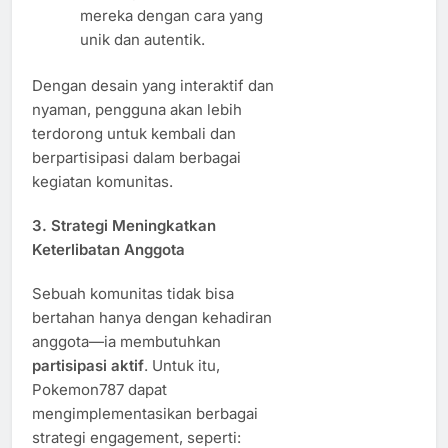
mereka dengan cara yang
unik dan autentik.
Dengan desain yang interaktif dan
nyaman, pengguna akan lebih
terdorong untuk kembali dan
berpartisipasi dalam berbagai
kegiatan komunitas.
3. Strategi Meningkatkan
Keterlibatan Anggota
Sebuah komunitas tidak bisa
bertahan hanya dengan kehadiran
anggota—ia membutuhkan
partisipasi aktif
. Untuk itu,
Pokemon787 dapat
mengimplementasikan berbagai
strategi engagement, seperti: