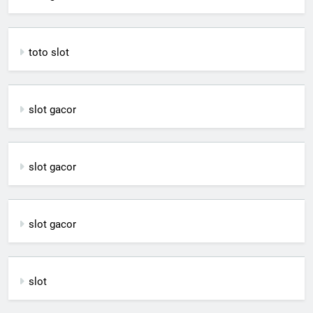
toto slot
slot gacor
slot gacor
slot gacor
slot