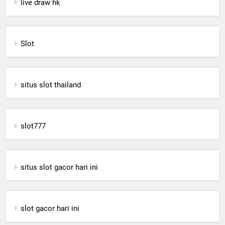
live draw hk
Slot
situs slot thailand
slot777
situs slot gacor hari ini
slot gacor hari ini