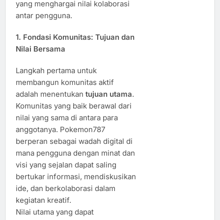
yang menghargai nilai kolaborasi
antar pengguna.
1. Fondasi Komunitas: Tujuan dan
Nilai Bersama
Langkah pertama untuk
membangun komunitas aktif
adalah menentukan
tujuan utama
.
Komunitas yang baik berawal dari
nilai yang sama di antara para
anggotanya. Pokemon787
berperan sebagai wadah digital di
mana pengguna dengan minat dan
visi yang sejalan dapat saling
bertukar informasi, mendiskusikan
ide, dan berkolaborasi dalam
kegiatan kreatif.
Nilai utama yang dapat