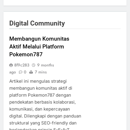
Digital Community
Membangun Komunitas
Aktif Melalui Platform
Pokemon787
8f9c283
9 months
ago
0
7 mins
Artikel ini mengulas strategi
membangun komunitas aktif di
platform Pokemon787 dengan
pendekatan berbasis kolaborasi,
komunikasi, dan kepercayaan
digital. Dilengkapi dengan panduan
struktural yang SEO-friendly dan
berlandaskan prinsip E-E-A-T,