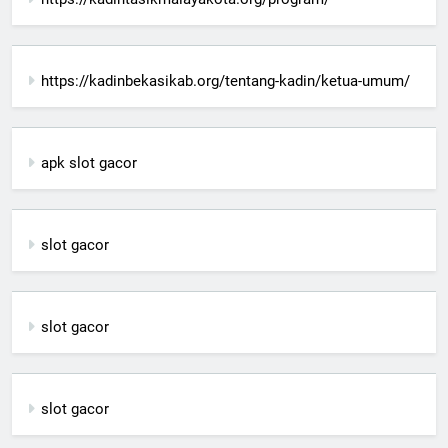
https://kadinbekasikab.org/tentang-kadin/ketua-umum/
apk slot gacor
slot gacor
slot gacor
slot gacor