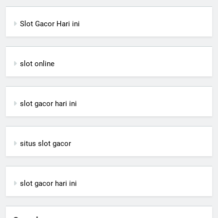
Slot Gacor Hari ini
slot online
slot gacor hari ini
situs slot gacor
slot gacor hari ini