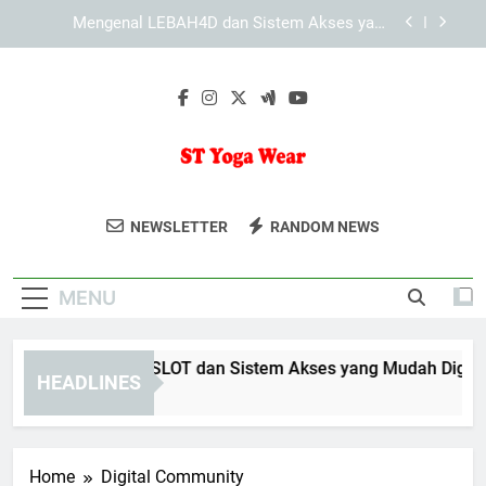
Skip
Mengenal Struktur Layanan EDWINSLOT secara
to
Lebih Mendalam
content
Mengenal Struktur Layanan LEBAH4D secara
Lebih Mendalam
Mengenal EDWINSLOT dan Sistem Akses yang
Mudah Digunakan
Mengenal LEBAH4D dan Sistem Akses yang
Mudah Digunakan
ST Yoga Wear
Dapatkan Pakaian Yoga Berkualitas Di
Mengenal Struktur Layanan EDWINSLOT secara
NEWSLETTER
RANDOM NEWS
Lebih Mendalam
ST Yoga Wear. Untuk Kenyamanan Dan
Mengenal Struktur Layanan LEBAH4D secara
Gaya Saat Berlatih.
Lebih Mendalam
MENU
ngenal EDWINSLOT dan Sistem Akses yang Mudah Digunaka
HEADLINES
Weeks Ago
Home
Digital Community