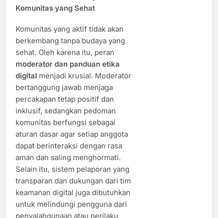
Komunitas yang Sehat
Komunitas yang aktif tidak akan
berkembang tanpa budaya yang
sehat. Oleh karena itu, peran
moderator dan panduan etika
digital
menjadi krusial. Moderator
bertanggung jawab menjaga
percakapan tetap positif dan
inklusif, sedangkan pedoman
komunitas berfungsi sebagai
aturan dasar agar setiap anggota
dapat berinteraksi dengan rasa
aman dan saling menghormati.
Selain itu, sistem pelaporan yang
transparan dan dukungan dari tim
keamanan digital juga dibutuhkan
untuk melindungi pengguna dari
penyalahgunaan atau perilaku