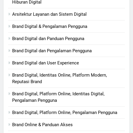
Hiburan Digital
Arsitektur Layanan dan Sistem Digital
Brand Digital & Pengalaman Pengguna
Brand Digital dan Panduan Pengguna
Brand Digital dan Pengalaman Pengguna
Brand Digital dan User Experience
Brand Digital, Identitas Online, Platform Modern,
Reputasi Brand
Brand Digital, Platform Online, Identitas Digital,
Pengalaman Pengguna
Brand Digital, Platform Online, Pengalaman Pengguna
Brand Online & Panduan Akses