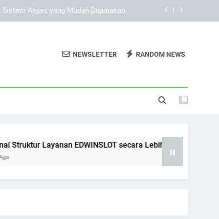
 Sistem Akses yang Mudah Digunakan
an EDWINSLOT secara Lebih Mendalam
yanan LEBAH4D secara Lebih Mendalam
NEWSLETTER
RANDOM NEWS
Sistem Akses yang Mudah Digunakan
Dan Gaya Saat Berlatih.
 Sistem Akses yang Mudah Digunakan
an EDWINSLOT secara Lebih Mendalam
yanan LEBAH4D secara Lebih Mendalam
r Layanan EDWINSLOT secara Lebih Mendalam
Mengenal
3 Weeks Ag