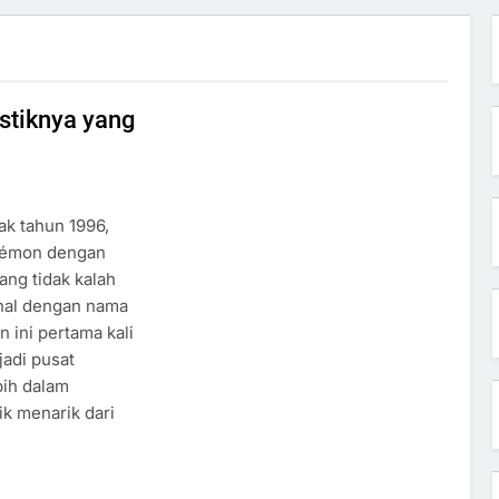
stiknya yang
ak tahun 1996,
kémon dengan
ang tidak kalah
enal dengan nama
ini pertama kali
jadi pusat
bih dalam
ik menarik dari