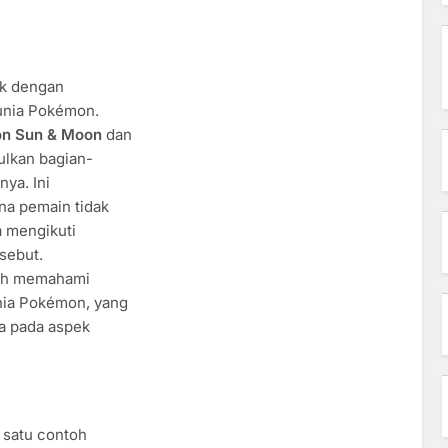
uk dengan
unia Pokémon.
n Sun & Moon
dan
lkan bagian-
ya. Ini
na pemain tidak
a mengikuti
sebut.
ebih memahami
nia Pokémon, yang
ga pada aspek
 satu contoh