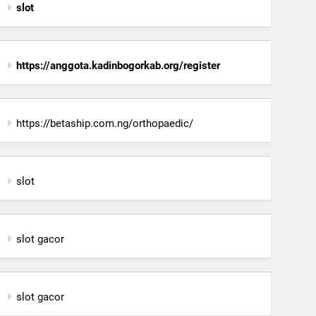
slot
https://anggota.kadinbogorkab.org/register
https://betaship.com.ng/orthopaedic/
slot
slot gacor
slot gacor