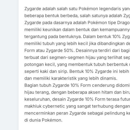
Zygarde adalah salah satu Pokémon legendaris yan
beberapa bentuk berbeda, salah satunya adalah Zy
Zygarde pada dasarnya adalah Pokémon tipe Drag
memiliki keunikan dalam bentuk dan kemampuanny
tergantung pada bentuknya. Dalam bentuk 10% Zyg
memiliki tubuh yang lebih kecil jika dibandingkan 
Form atau Zygarde 50%. Desainnya terdiri dari bag
terbuat dari segmen-segmen hijau yang terlihat sep
potongan kecil, yang membentuk tubuh berbentuk 
seperti kaki dan sirip. Bentuk 10% Zygarde ini lebih
dan memiliki karakteristik yang lebih dinamis.
Bagian tubuh Zygarde 10% Form cenderung didomi
hijau terang, dengan beberapa aksen hitam dan bir
keseluruhan, desain Zygarde 10% Form terasa futur
makhluk cybernetic yang sangat terhubung dengan
mencerminkan peran Zygarde sebagai pelindung 
di dunia Pokémon.