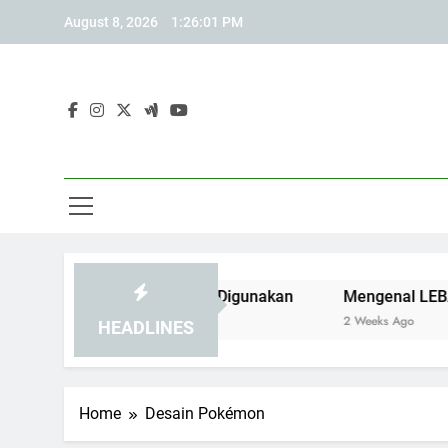
Skip
August 8, 2026
1:26:02 PM
to
content
ST 
Dapatkan 
kses yang Mudah Digunakan
Mengenal LEBAH4D dan Si
2 Weeks Ago
HEADLINES
Home
Desain Pokémon