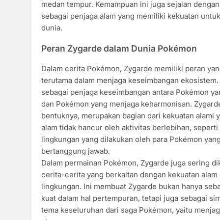
medan tempur. Kemampuan ini juga sejalan dengan
sebagai penjaga alam yang memiliki kekuatan unt
dunia.
Peran Zygarde dalam Dunia Pokémon
Dalam cerita Pokémon, Zygarde memiliki peran yan
terutama dalam menjaga keseimbangan ekosistem.
sebagai penjaga keseimbangan antara Pokémon ya
dan Pokémon yang menjaga keharmonisan. Zygarde
bentuknya, merupakan bagian dari kekuatan alami 
alam tidak hancur oleh aktivitas berlebihan, sepert
lingkungan yang dilakukan oleh para Pokémon yang
bertanggung jawab.
Dalam permainan Pokémon, Zygarde juga sering di
cerita-cerita yang berkaitan dengan kekuatan alam
lingkungan. Ini membuat Zygarde bukan hanya se
kuat dalam hal pertempuran, tetapi juga sebagai si
tema keseluruhan dari saga Pokémon, yaitu menja