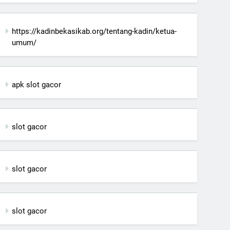
https://kadinbekasikab.org/tentang-kadin/ketua-
umum/
apk slot gacor
slot gacor
slot gacor
slot gacor