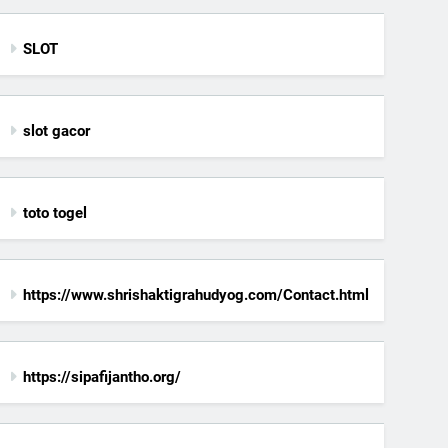
SLOT
slot gacor
toto togel
https://www.shrishaktigrahudyog.com/Contact.html
https://sipafijantho.org/