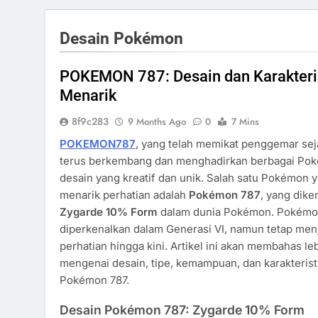
Desain Pokémon
POKEMON 787: Desain dan Karakteri
Menarik
8f9c283
9 Months Ago
0
7 Mins
POKEMON787
, yang telah memikat penggemar sej
terus berkembang dan menghadirkan berbagai Po
desain yang kreatif dan unik. Salah satu Pokémon y
menarik perhatian adalah
Pokémon 787
, yang dik
Zygarde 10% Form
dalam dunia Pokémon. Pokémon 
diperkenalkan dalam Generasi VI, namun tetap men
perhatian hingga kini. Artikel ini akan membahas le
mengenai desain, tipe, kemampuan, dan karakterist
Pokémon 787.
Desain Pokémon 787: Zygarde 10% Form