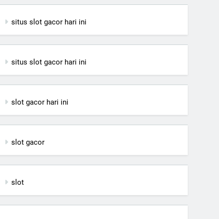
situs slot gacor hari ini
situs slot gacor hari ini
slot gacor hari ini
slot
gacor
slot