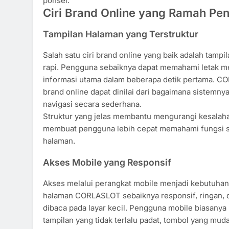
ponsel.
Ciri Brand Online yang Ramah Pe
Tampilan Halaman yang Terstruktur
Salah satu ciri brand online yang baik adalah tamp
rapi. Pengguna sebaiknya dapat memahami letak m
informasi utama dalam beberapa detik pertama. 
brand online dapat dinilai dari bagaimana sistemny
navigasi secara sederhana.
Struktur yang jelas membantu mengurangi kesalaha
membuat pengguna lebih cepat memahami fungsi s
halaman.
Akses Mobile yang Responsif
Akses melalui perangkat mobile menjadi kebutuhan 
halaman CORLASLOT sebaiknya responsif, ringan, 
dibaca pada layar kecil. Pengguna mobile biasan
tampilan yang tidak terlalu padat, tombol yang muda