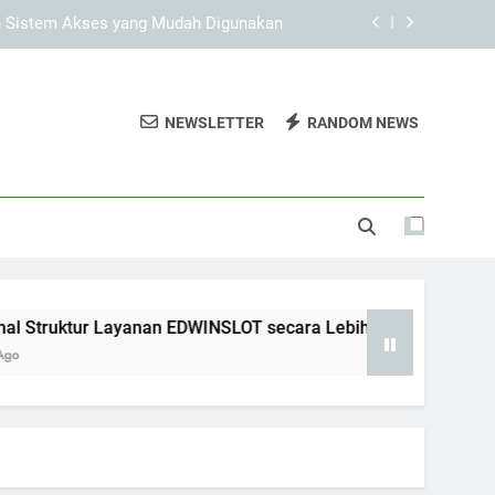
 Sistem Akses yang Mudah Digunakan
an EDWINSLOT secara Lebih Mendalam
yanan LEBAH4D secara Lebih Mendalam
NEWSLETTER
RANDOM NEWS
Sistem Akses yang Mudah Digunakan
Dan Gaya Saat Berlatih.
 Sistem Akses yang Mudah Digunakan
an EDWINSLOT secara Lebih Mendalam
yanan LEBAH4D secara Lebih Mendalam
 Layanan EDWINSLOT secara Lebih Mendalam
Mengenal
3 Weeks Ag