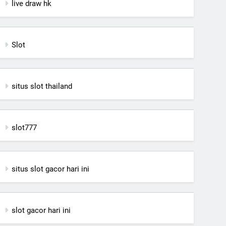
live draw hk
Slot
situs slot thailand
slot777
situs slot gacor hari ini
slot gacor hari ini