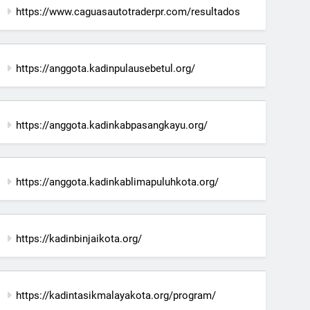
https://www.caguasautotraderpr.com/resultados
https://anggota.kadinpulausebetul.org/
https://anggota.kadinkabpasangkayu.org/
https://anggota.kadinkablimapuluhkota.org/
https://kadinbinjaikota.org/
https://kadintasikmalayakota.org/program/