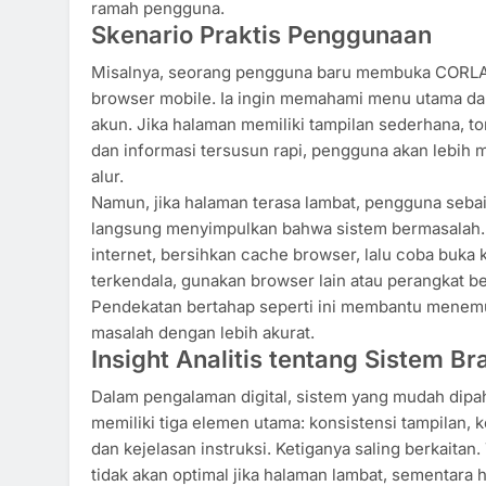
ramah pengguna.
Skenario Praktis Penggunaan
Misalnya, seorang pengguna baru membuka CORLA
browser mobile. Ia ingin memahami menu utama d
akun. Jika halaman memiliki tampilan sederhana, tom
dan informasi tersusun rapi, pengguna akan lebih
alur.
Namun, jika halaman terasa lambat, pengguna sebai
langsung menyimpulkan bahwa sistem bermasalah.
internet, bersihkan cache browser, lalu coba buka 
terkendala, gunakan browser lain atau perangkat b
Pendekatan bertahap seperti ini membantu mene
masalah dengan lebih akurat.
Insight Analitis tentang Sistem Br
Dalam pengalaman digital, sistem yang mudah dipa
memiliki tiga elemen utama: konsistensi tampilan, 
dan kejelasan instruksi. Ketiganya saling berkaitan.
tidak akan optimal jika halaman lambat, sementara