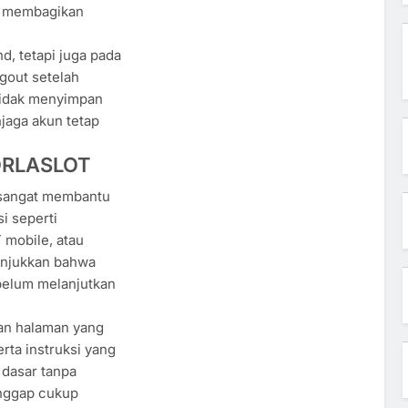
an membagikan
, tetapi juga pada
gout setelah
tidak menyimpan
aga akun tetap
ORLASLOT
 sangat membantu
i seperti
mobile, atau
njukkan bahwa
belum melanjutkan
gan halaman yang
rta instruksi yang
 dasar tanpa
anggap cukup