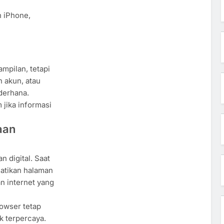
n iPhone,
mpilan, tetapi
n akun, atau
derhana.
jika informasi
aan
 digital. Saat
tikan halaman
n internet yang
owser tetap
ak terpercaya.