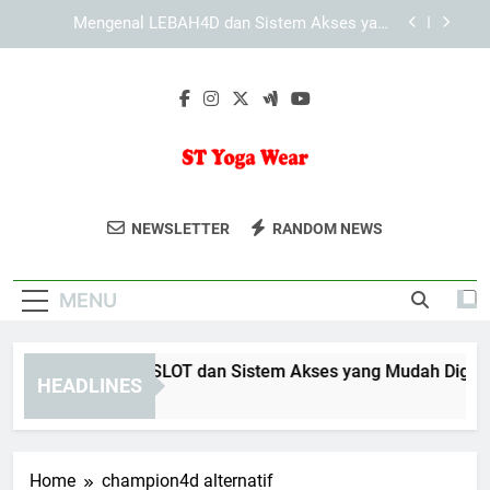
Skip
Mengenal Struktur Layanan EDWINSLOT secara
to
Lebih Mendalam
content
Mengenal Struktur Layanan LEBAH4D secara
Lebih Mendalam
Mengenal EDWINSLOT dan Sistem Akses yang
Mudah Digunakan
Mengenal LEBAH4D dan Sistem Akses yang
Mudah Digunakan
ST Yoga Wear
Dapatkan Pakaian Yoga Berkualitas Di
Mengenal Struktur Layanan EDWINSLOT secara
NEWSLETTER
RANDOM NEWS
Lebih Mendalam
ST Yoga Wear. Untuk Kenyamanan Dan
Mengenal Struktur Layanan LEBAH4D secara
Gaya Saat Berlatih.
Lebih Mendalam
MENU
engenal EDWINSLOT dan Sistem Akses yang Mudah Digunaka
HEADLINES
Week Ago
Home
champion4d alternatif