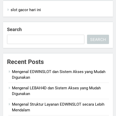
slot gacor hari ini
Search
SEARCH
Recent Posts
Mengenal EDWINSLOT dan Sistem Akses yang Mudah
Digunakan
Mengenal LEBAH4D dan Sistem Akses yang Mudah
Digunakan
Mengenal Struktur Layanan EDWINSLOT secara Lebih
Mendalam