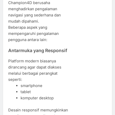
Champion4D berusaha
menghadirkan pengalaman
navigasi yang sederhana dan
mudah dipahami.
Beberapa aspek yang
mempengaruhi pengalaman
pengguna antara lain:
Antarmuka yang Responsif
Platform modern biasanya
dirancang agar dapat diakses
melalui berbagai perangkat
seperti:
smartphone
tablet
komputer desktop
Desain responsif memungkinkan