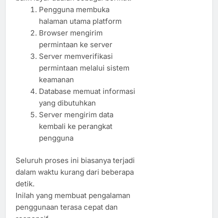
Pengguna membuka
halaman utama platform
Browser mengirim
permintaan ke server
Server memverifikasi
permintaan melalui sistem
keamanan
Database memuat informasi
yang dibutuhkan
Server mengirim data
kembali ke perangkat
pengguna
Seluruh proses ini biasanya terjadi
dalam waktu kurang dari beberapa
detik.
Inilah yang membuat pengalaman
penggunaan terasa cepat dan