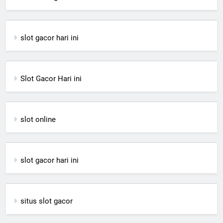
slot gacor hari ini
Slot Gacor Hari ini
slot online
slot gacor hari ini
situs slot gacor