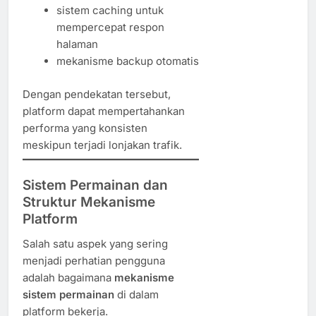
sistem caching untuk
mempercepat respon
halaman
mekanisme backup otomatis
Dengan pendekatan tersebut,
platform dapat mempertahankan
performa yang konsisten
meskipun terjadi lonjakan trafik.
Sistem Permainan dan
Struktur Mekanisme
Platform
Salah satu aspek yang sering
menjadi perhatian pengguna
adalah bagaimana
mekanisme
sistem permainan
di dalam
platform bekerja.