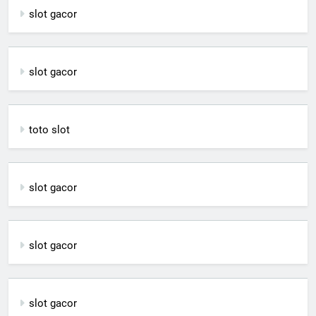
slot gacor
slot gacor
toto slot
slot gacor
slot gacor
slot gacor