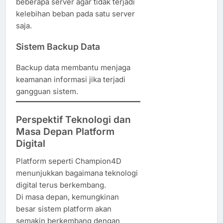
beberapa server agar tidak terjadi
kelebihan beban pada satu server
saja.
Sistem Backup Data
Backup data membantu menjaga
keamanan informasi jika terjadi
gangguan sistem.
Perspektif Teknologi dan
Masa Depan Platform
Digital
Platform seperti Champion4D
menunjukkan bagaimana teknologi
digital terus berkembang.
Di masa depan, kemungkinan
besar sistem platform akan
semakin berkembang dengan