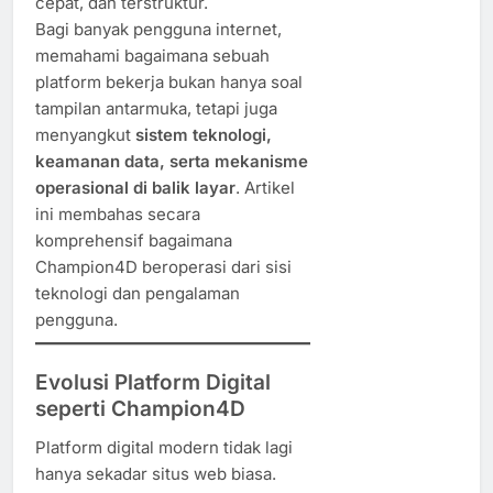
cepat, dan terstruktur.
Bagi banyak pengguna internet,
memahami bagaimana sebuah
platform bekerja bukan hanya soal
tampilan antarmuka, tetapi juga
menyangkut
sistem teknologi,
keamanan data, serta mekanisme
operasional di balik layar
. Artikel
ini membahas secara
komprehensif bagaimana
Champion4D beroperasi dari sisi
teknologi dan pengalaman
pengguna.
Evolusi Platform Digital
seperti Champion4D
Platform digital modern tidak lagi
hanya sekadar situs web biasa.