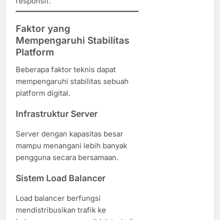
responsif.
Faktor yang
Mempengaruhi Stabilitas
Platform
Beberapa faktor teknis dapat
mempengaruhi stabilitas sebuah
platform digital.
Infrastruktur Server
Server dengan kapasitas besar
mampu menangani lebih banyak
pengguna secara bersamaan.
Sistem Load Balancer
Load balancer berfungsi
mendistribusikan trafik ke