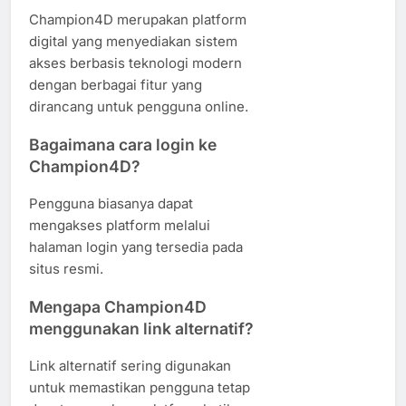
Champion4D merupakan platform
digital yang menyediakan sistem
akses berbasis teknologi modern
dengan berbagai fitur yang
dirancang untuk pengguna online.
Bagaimana cara login ke
Champion4D?
Pengguna biasanya dapat
mengakses platform melalui
halaman login yang tersedia pada
situs resmi.
Mengapa Champion4D
menggunakan link alternatif?
Link alternatif sering digunakan
untuk memastikan pengguna tetap