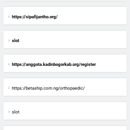
https://sipafijantho.org/
slot
https://anggota.kadinbogorkab.org/register
https://betaship.com.ng/orthopaedic/
slot