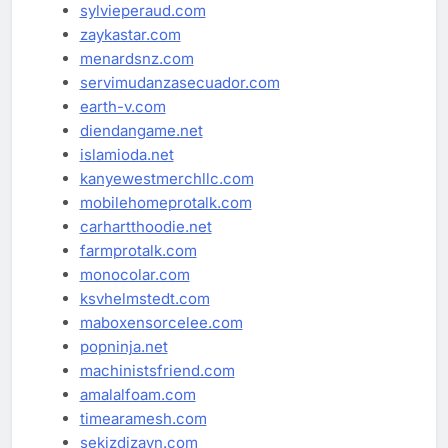
sylvieperaud.com
zaykastar.com
menardsnz.com
servimudanzasecuador.com
earth-v.com
diendangame.net
islamioda.net
kanyewestmerchllc.com
mobilehomeprotalk.com
carhartthoodie.net
farmprotalk.com
monocolar.com
ksvhelmstedt.com
maboxensorcelee.com
popninja.net
machinistsfriend.com
amalalfoam.com
timearamesh.com
sekizdizayn.com