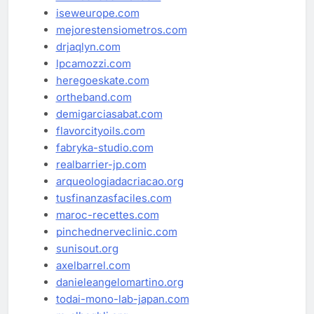
iseweurope.com
mejorestensiometros.com
drjaqlyn.com
lpcamozzi.com
heregoeskate.com
ortheband.com
demigarciasabat.com
flavorcityoils.com
fabryka-studio.com
realbarrier-jp.com
arqueologiadacriacao.org
tusfinanzasfaciles.com
maroc-recettes.com
pinchednerveclinic.com
sunisout.org
axelbarrel.com
danieleangelomartino.org
todai-mono-lab-japan.com