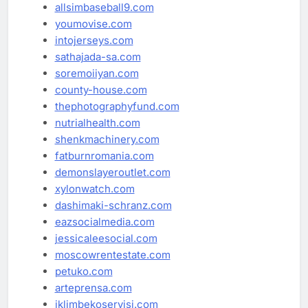
allsimbaseball9.com
youmovise.com
intojerseys.com
sathajada-sa.com
soremoiiyan.com
county-house.com
thephotographyfund.com
nutrialhealth.com
shenkmachinery.com
fatburnromania.com
demonslayeroutlet.com
xylonwatch.com
dashimaki-schranz.com
eazsocialmedia.com
jessicaleesocial.com
moscowrentestate.com
petuko.com
arteprensa.com
iklimbekoservisi.com