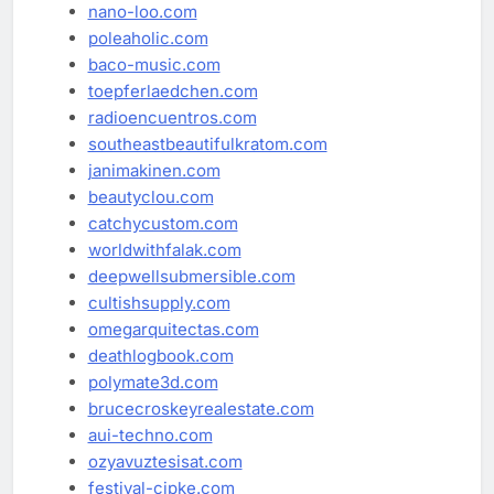
nano-loo.com
poleaholic.com
baco-music.com
toepferlaedchen.com
radioencuentros.com
southeastbeautifulkratom.com
janimakinen.com
beautyclou.com
catchycustom.com
worldwithfalak.com
deepwellsubmersible.com
cultishsupply.com
omegarquitectas.com
deathlogbook.com
polymate3d.com
brucecroskeyrealestate.com
aui-techno.com
ozyavuztesisat.com
festival-cipke.com