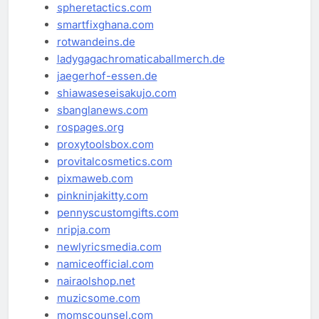
spheretactics.com
smartfixghana.com
rotwandeins.de
ladygagachromaticaballmerch.de
jaegerhof-essen.de
shiawaseseisakujo.com
sbanglanews.com
rospages.org
proxytoolsbox.com
provitalcosmetics.com
pixmaweb.com
pinkninjakitty.com
pennyscustomgifts.com
nripja.com
newlyricsmedia.com
namiceofficial.com
nairaolshop.net
muzicsome.com
momscounsel.com