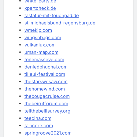
white-parts.de
xpertcheck.de
tastatur-mit-touchpad.de
st-michaelsbund-regensburg.de
wmekip.com
wingsnbags.com
vulkanlux.com
uman-map.com
tonemasseve.com
denledphuchai.com
tilleul-festival.com
thestarswesaw.com
thehomewind.com
thebougecruise.com
thebeirutforum.com
tellthebelllsurvey.org
teecina.com
taiacore.com
springroove2021.com