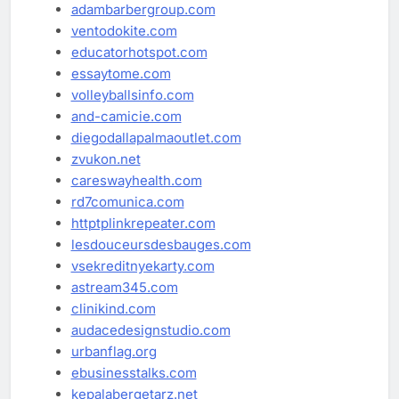
adambarbergroup.com
ventodokite.com
educatorhotspot.com
essaytome.com
volleyballsinfo.com
and-camicie.com
diegodallapalmaoutlet.com
zvukon.net
careswayhealth.com
rd7comunica.com
httptplinkrepeater.com
lesdouceursdesbauges.com
vsekreditnyekarty.com
astream345.com
clinikind.com
audacedesignstudio.com
urbanflag.org
ebusinesstalks.com
kepalabergetarz.net