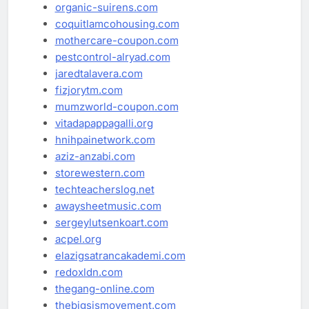
organic-suirens.com
coquitlamcohousing.com
mothercare-coupon.com
pestcontrol-alryad.com
jaredtalavera.com
fizjorytm.com
mumzworld-coupon.com
vitadapappagalli.org
hnihpainetwork.com
aziz-anzabi.com
storewestern.com
techteacherslog.net
awaysheetmusic.com
sergeylutsenkoart.com
acpel.org
elazigsatrancakademi.com
redoxldn.com
thegang-online.com
thebigsismovement.com