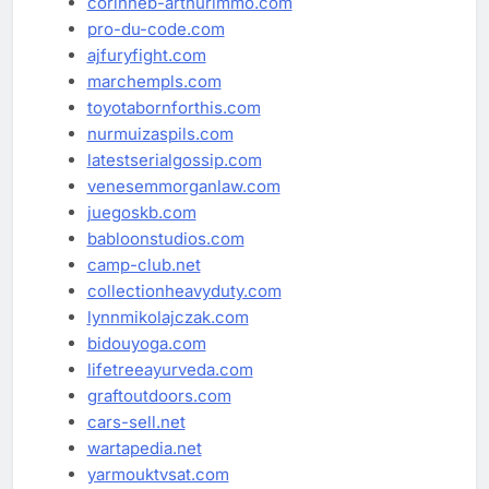
corinneb-arthurimmo.com
pro-du-code.com
ajfuryfight.com
marchempls.com
toyotabornforthis.com
nurmuizaspils.com
latestserialgossip.com
venesemmorganlaw.com
juegoskb.com
babloonstudios.com
camp-club.net
collectionheavyduty.com
lynnmikolajczak.com
bidouyoga.com
lifetreeayurveda.com
graftoutdoors.com
cars-sell.net
wartapedia.net
yarmouktvsat.com