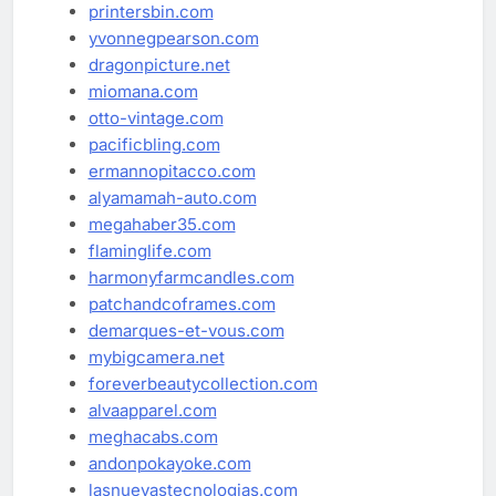
printersbin.com
yvonnegpearson.com
dragonpicture.net
miomana.com
otto-vintage.com
pacificbling.com
ermannopitacco.com
alyamamah-auto.com
megahaber35.com
flaminglife.com
harmonyfarmcandles.com
patchandcoframes.com
demarques-et-vous.com
mybigcamera.net
foreverbeautycollection.com
alvaapparel.com
meghacabs.com
andonpokayoke.com
lasnuevastecnologias.com