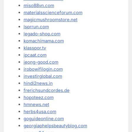
miso88vn.com
materialsscienceforum.com
magicmushroomstore.net
lsprrun.com
legado-shop.com
komachimama.com
klasspor.tv
jpcaat.com
jeong-good.com
irobowifilogin.com
investirglobal.com
hindi2news.in
frerichsundcordes.de
hopoteez.com
hmnews.net
herbs4usa.com
goguideonline.com
georgiaphelpsbeautyblog.com