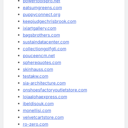
powertoolspro.net
eatsumgreens.com
puppyconnect.org
keepjudgechrisbrook.com
ixiartgallery.com
bagsbrothers.com
sustaindatacenter.com
collectiongolfgti.com
pouceencm.net
spherequotes.com
skinhauss.com
testakw.com
sia-architecture.com
onshoesfactoryoutletstore.com
lojaalohaexpress.com
ibeldisouk.com
monellisi.com
velvetcartstore.com
ro-zero.com