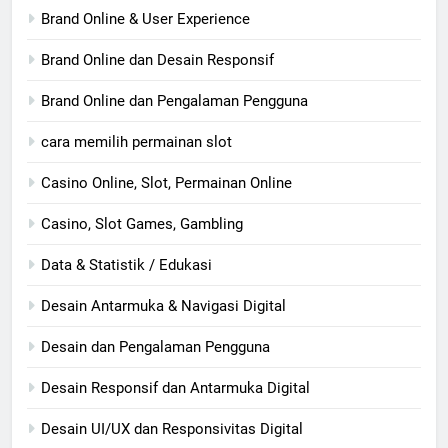
Brand Online & User Experience
Brand Online dan Desain Responsif
Brand Online dan Pengalaman Pengguna
cara memilih permainan slot
Casino Online, Slot, Permainan Online
Casino, Slot Games, Gambling
Data & Statistik / Edukasi
Desain Antarmuka & Navigasi Digital
Desain dan Pengalaman Pengguna
Desain Responsif dan Antarmuka Digital
Desain UI/UX dan Responsivitas Digital