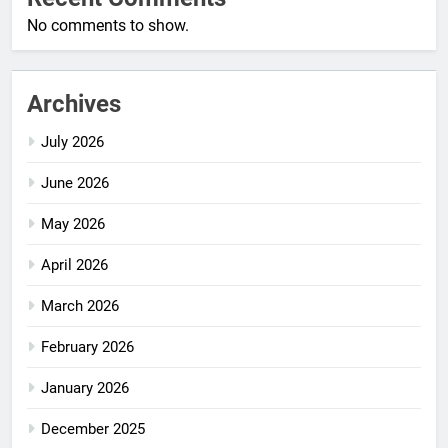
No comments to show.
Archives
July 2026
June 2026
May 2026
April 2026
March 2026
February 2026
January 2026
December 2025