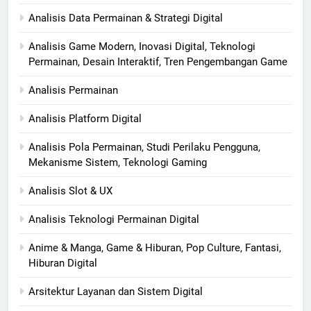
Analisis Data Permainan & Strategi Digital
Analisis Game Modern, Inovasi Digital, Teknologi
Permainan, Desain Interaktif, Tren Pengembangan Game
Analisis Permainan
Analisis Platform Digital
Analisis Pola Permainan, Studi Perilaku Pengguna,
Mekanisme Sistem, Teknologi Gaming
Analisis Slot & UX
Analisis Teknologi Permainan Digital
Anime & Manga, Game & Hiburan, Pop Culture, Fantasi,
Hiburan Digital
Arsitektur Layanan dan Sistem Digital