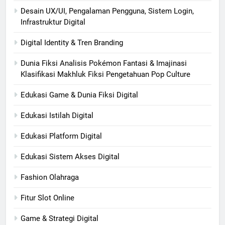
Desain UX/UI, Pengalaman Pengguna, Sistem Login,
Infrastruktur Digital
Digital Identity & Tren Branding
Dunia Fiksi Analisis Pokémon Fantasi & Imajinasi
Klasifikasi Makhluk Fiksi Pengetahuan Pop Culture
Edukasi Game & Dunia Fiksi Digital
Edukasi Istilah Digital
Edukasi Platform Digital
Edukasi Sistem Akses Digital
Fashion Olahraga
Fitur Slot Online
Game & Strategi Digital