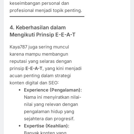
keseimbangan personal dan
profesional menjadi topik penting.
4. Keberhasilan dalam
Mengikuti Prinsip E-E-A-T
Kaya787 juga sering muncul
karena mampu membangun
reputasi yang selaras dengan
prinsip
E-E-A-T
, yang kini menjadi
acuan penting dalam strategi
konten digital dan SEO:
Experience (Pengalaman):
Nama ini menyiratkan nilai-
nilai yang relevan dengan
pengalaman hidup yang
sejahtera dan progresif.
Expertise (Keahlian):
Banyak konten yang