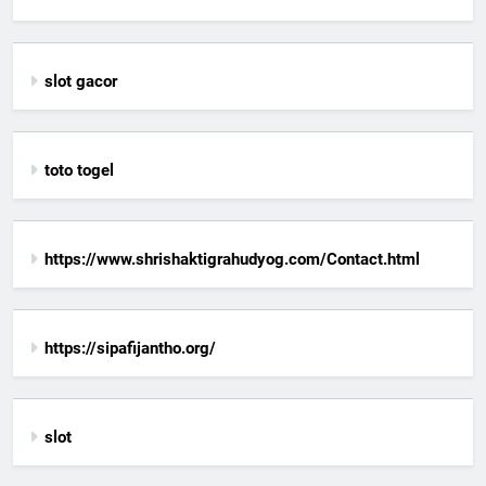
slot gacor
toto togel
https://www.shrishaktigrahudyog.com/Contact.html
https://sipafijantho.org/
slot