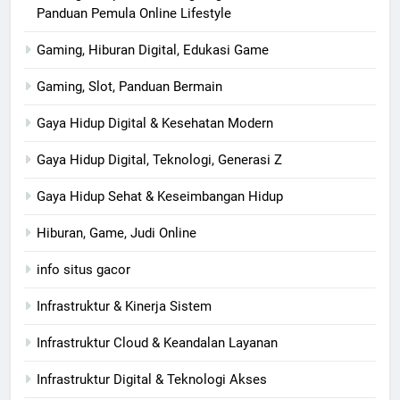
Panduan Pemula Online Lifestyle
Gaming, Hiburan Digital, Edukasi Game
Gaming, Slot, Panduan Bermain
Gaya Hidup Digital & Kesehatan Modern
Gaya Hidup Digital, Teknologi, Generasi Z
Gaya Hidup Sehat & Keseimbangan Hidup
Hiburan, Game, Judi Online
info situs gacor
Infrastruktur & Kinerja Sistem
Infrastruktur Cloud & Keandalan Layanan
Infrastruktur Digital & Teknologi Akses