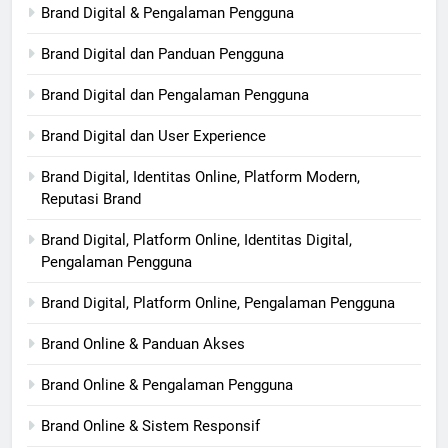
Brand Digital & Pengalaman Pengguna
Brand Digital dan Panduan Pengguna
Brand Digital dan Pengalaman Pengguna
Brand Digital dan User Experience
Brand Digital, Identitas Online, Platform Modern,
Reputasi Brand
Brand Digital, Platform Online, Identitas Digital,
Pengalaman Pengguna
Brand Digital, Platform Online, Pengalaman Pengguna
Brand Online & Panduan Akses
Brand Online & Pengalaman Pengguna
Brand Online & Sistem Responsif