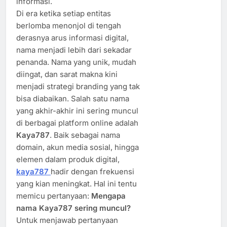
informasi.
Di era ketika setiap entitas
berlomba menonjol di tengah
derasnya arus informasi digital,
nama menjadi lebih dari sekadar
penanda. Nama yang unik, mudah
diingat, dan sarat makna kini
menjadi strategi branding yang tak
bisa diabaikan. Salah satu nama
yang akhir-akhir ini sering muncul
di berbagai platform online adalah
Kaya787
. Baik sebagai nama
domain, akun media sosial, hingga
elemen dalam produk digital,
kaya787
hadir dengan frekuensi
yang kian meningkat. Hal ini tentu
memicu pertanyaan:
Mengapa
nama Kaya787 sering muncul?
Untuk menjawab pertanyaan