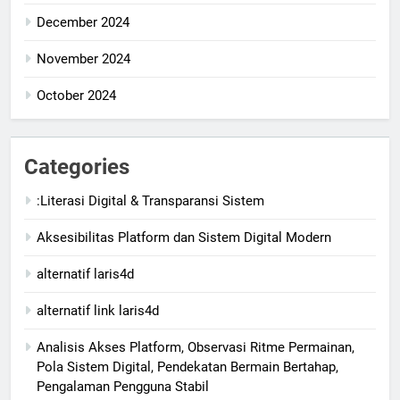
December 2024
November 2024
October 2024
Categories
:Literasi Digital & Transparansi Sistem
Aksesibilitas Platform dan Sistem Digital Modern
alternatif laris4d
alternatif link laris4d
Analisis Akses Platform, Observasi Ritme Permainan,
Pola Sistem Digital, Pendekatan Bermain Bertahap,
Pengalaman Pengguna Stabil