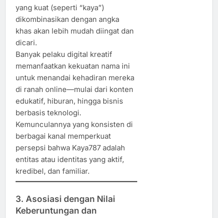
yang kuat (seperti “kaya”)
dikombinasikan dengan angka
khas akan lebih mudah diingat dan
dicari.
Banyak pelaku digital kreatif
memanfaatkan kekuatan nama ini
untuk menandai kehadiran mereka
di ranah online—mulai dari konten
edukatif, hiburan, hingga bisnis
berbasis teknologi.
Kemunculannya yang konsisten di
berbagai kanal memperkuat
persepsi bahwa Kaya787 adalah
entitas atau identitas yang aktif,
kredibel, dan familiar.
3. Asosiasi dengan Nilai
Keberuntungan dan