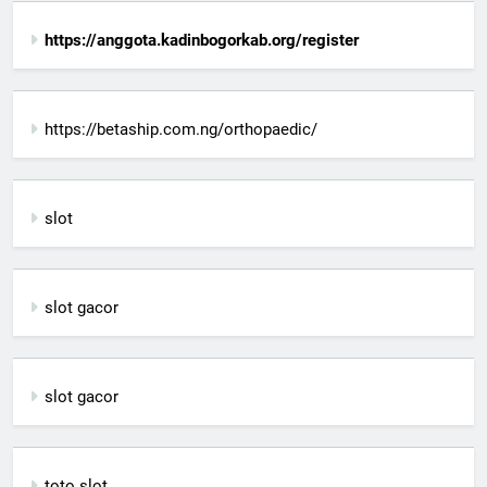
https://anggota.kadinbogorkab.org/register
https://betaship.com.ng/orthopaedic/
slot
slot gacor
slot gacor
toto slot