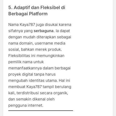
5. Adaptif dan Fleksibel di
Berbagai Platform
Nama Kaya787 juga disukai karena
sifatnya yang
serbaguna
. Ia dapat
dengan mudah diterapkan sebagai
nama domain, username media
sosial, bahkan merek produk.
Fleksibilitas ini memungkinkan
pemilik nama untuk
memanfaatkannya dalam berbagai
proyek digital tanpa harus
mengubah identitas utama. Hal ini
membuat Kaya787 tampil berulang
kali, terdistribusi secara organik,
dan semakin dikenal oleh
pengguna internet.