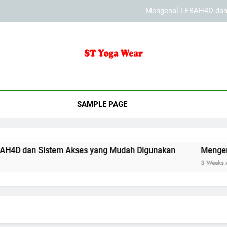
Mengenal LEBAH4D dan
Mengenal Struktur Layan
Mengenal Struktur La
Yoga Wear
Mengenal EDWINSLOT dan 
Pakaian Yoga Berkualitas Di ST Yoga Wear. Untuk Kenyamanan 
Mengenal LEBAH4D dan
SAMPLE PAGE
Mengenal Struktur Layan
Mengenal Struktur La
istem Akses yang Mudah Digunakan
Mengenal Struktu
3 Weeks Ago