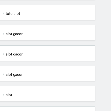
toto slot
slot gacor
slot gacor
slot gacor
slot