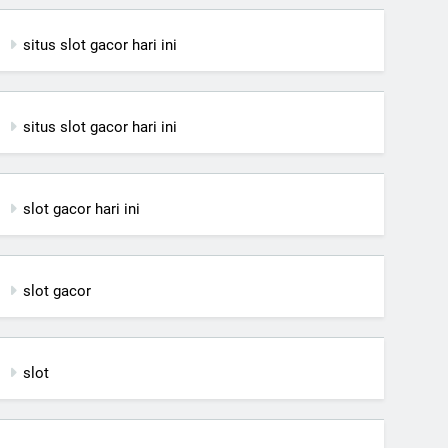
situs slot gacor hari ini
situs slot gacor hari ini
slot gacor hari ini
slot
gacor
slot