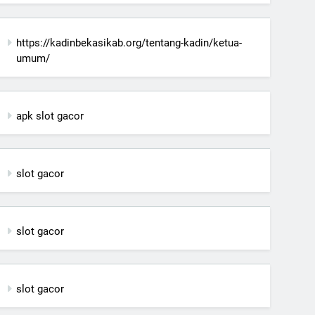
https://kadinbekasikab.org/tentang-kadin/ketua-
umum/
apk slot gacor
slot gacor
slot gacor
slot gacor