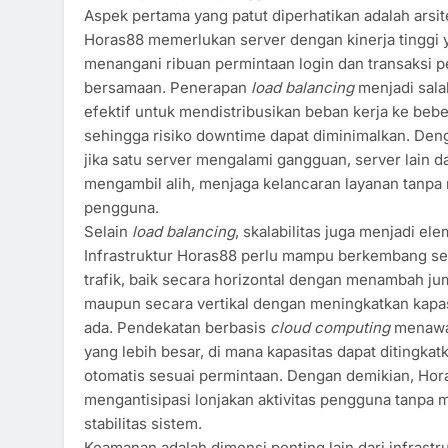
Aspek pertama yang patut diperhatikan adalah arsit
Horas88 memerlukan server dengan kinerja tinggi
menangani ribuan permintaan login dan transaksi 
bersamaan. Penerapan
load balancing
menjadi salah
efektif untuk mendistribusikan beban kerja ke bebe
sehingga risiko downtime dapat diminimalkan. Denga
jika satu server mengalami gangguan, server lain d
mengambil alih, menjaga kelancaran layanan tanp
pengguna.
Selain
load balancing
, skalabilitas juga menjadi el
Infrastruktur Horas88 perlu mampu berkembang se
trafik, baik secara horizontal dengan menambah ju
maupun secara vertikal dengan meningkatkan kapas
ada. Pendekatan berbasis
cloud computing
menawar
yang lebih besar, di mana kapasitas dapat ditingkat
otomatis sesuai permintaan. Dengan demikian, Hor
mengantisipasi lonjakan aktivitas pengguna tanpa
stabilitas sistem.
Keamanan adalah dimensi penting lain dari infrastru