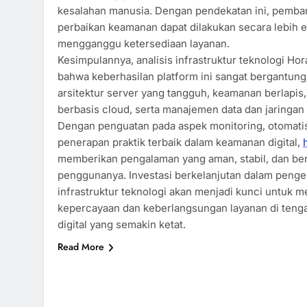
kesalahan manusia. Dengan pendekatan ini, pemba
perbaikan keamanan dapat dilakukan secara lebih e
mengganggu ketersediaan layanan.
Kesimpulannya, analisis infrastruktur teknologi H
bahwa keberhasilan platform ini sangat bergantun
arsitektur server yang tangguh, keamanan berlapis, 
berbasis cloud, serta manajemen data dan jaringan 
Dengan penguatan pada aspek monitoring, otomatis
penerapan praktik terbaik dalam keamanan digital,
memberikan pengalaman yang aman, stabil, dan berk
penggunanya. Investasi berkelanjutan dalam pen
infrastruktur teknologi akan menjadi kunci untuk m
kepercayaan dan keberlangsungan layanan di teng
digital yang semakin ketat.
Read More