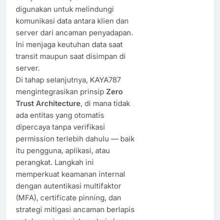
digunakan untuk melindungi
komunikasi data antara klien dan
server dari ancaman penyadapan.
Ini menjaga keutuhan data saat
transit maupun saat disimpan di
server.
Di tahap selanjutnya, KAYA787
mengintegrasikan prinsip
Zero
Trust Architecture
, di mana tidak
ada entitas yang otomatis
dipercaya tanpa verifikasi
permission terlebih dahulu — baik
itu pengguna, aplikasi, atau
perangkat. Langkah ini
memperkuat keamanan internal
dengan autentikasi multifaktor
(MFA), certificate pinning, dan
strategi mitigasi ancaman berlapis