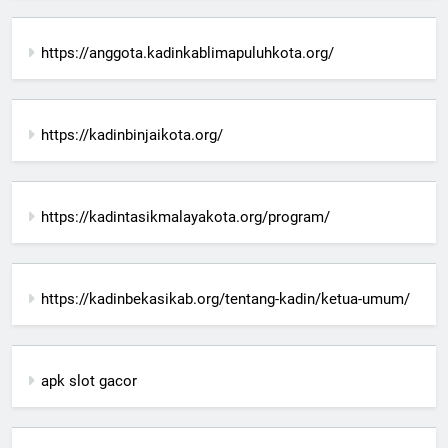
https://anggota.kadinkablimapuluhkota.org/
https://kadinbinjaikota.org/
https://kadintasikmalayakota.org/program/
https://kadinbekasikab.org/tentang-kadin/ketua-umum/
apk slot gacor