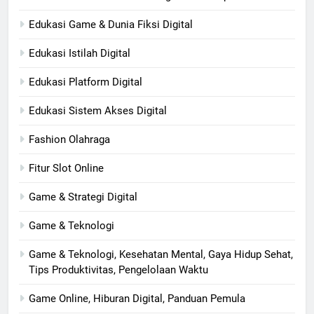
Edukasi Game & Dunia Fiksi Digital
Edukasi Istilah Digital
Edukasi Platform Digital
Edukasi Sistem Akses Digital
Fashion Olahraga
Fitur Slot Online
Game & Strategi Digital
Game & Teknologi
Game & Teknologi, Kesehatan Mental, Gaya Hidup Sehat,
Tips Produktivitas, Pengelolaan Waktu
Game Online, Hiburan Digital, Panduan Pemula