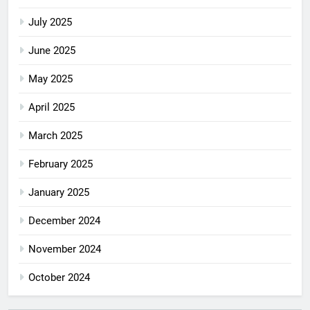
July 2025
June 2025
May 2025
April 2025
March 2025
February 2025
January 2025
December 2024
November 2024
October 2024