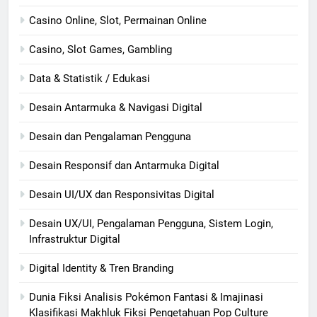
Casino Online, Slot, Permainan Online
Casino, Slot Games, Gambling
Data & Statistik / Edukasi
Desain Antarmuka & Navigasi Digital
Desain dan Pengalaman Pengguna
Desain Responsif dan Antarmuka Digital
Desain UI/UX dan Responsivitas Digital
Desain UX/UI, Pengalaman Pengguna, Sistem Login,
Infrastruktur Digital
Digital Identity & Tren Branding
Dunia Fiksi Analisis Pokémon Fantasi & Imajinasi
Klasifikasi Makhluk Fiksi Pengetahuan Pop Culture