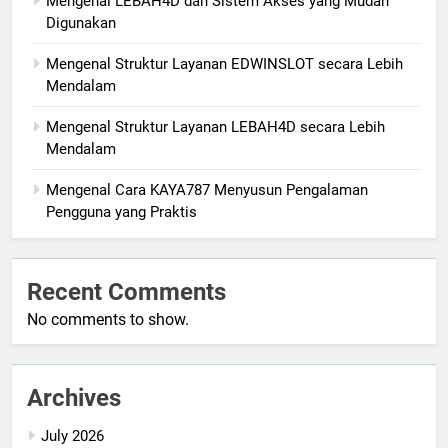
Mengenal LEBAH4D dan Sistem Akses yang Mudah
Digunakan
Mengenal Struktur Layanan EDWINSLOT secara Lebih
Mendalam
Mengenal Struktur Layanan LEBAH4D secara Lebih
Mendalam
Mengenal Cara KAYA787 Menyusun Pengalaman
Pengguna yang Praktis
Recent Comments
No comments to show.
Archives
July 2026