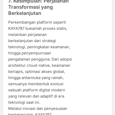
7. Kesimpulan: Perjalanan
Transformasi yang
Berkelanjutan
Perkembangan platform seperti
KAYA787 bukanlah proses statis,
melainkan perjalanan
berkelanjutan dari strategi
teknologi, peningkatan keamanan,
hingga penyempurnaan
pengalaman pengguna. Dari adopsi
arsitektur cloud-native, keamanan
berlapis, optimasi akses global,
hingga antarmuka yang ramah,
semuanya membentuk evolusi
sebuah platform digital modern
yang relevan dan adaptif di era
teknologi saat ini.
Melalui inovasi dan penyesuaian
berkelanjutan, KAYA787