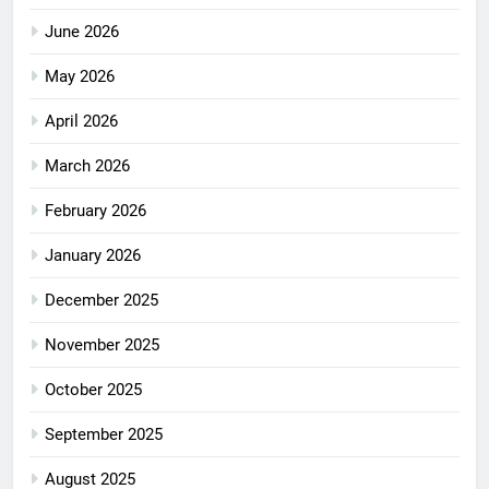
June 2026
May 2026
April 2026
March 2026
February 2026
January 2026
December 2025
November 2025
October 2025
September 2025
August 2025