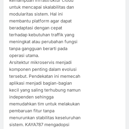
kemampuan infrastruktur cloud
untuk mencapai skalabilitas dan
modularitas sistem. Hal ini
membantu platform agar dapat
beradaptasi dengan cepat
terhadap kebutuhan traffik yang
meningkat atau perubahan fungsi
tanpa gangguan berarti pada
operasi utama.
Arsitektur mikroservis menjadi
komponen penting dalam evolusi
tersebut. Pendekatan ini memecah
aplikasi menjadi bagian-bagian
kecil yang saling terhubung namun
independen sehingga
memudahkan tim untuk melakukan
pembaruan fitur tanpa
menurunkan stabilitas keseluruhan
sistem. KAYA787 mengadopsi