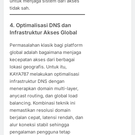
untuk menjaga sistem dari akses
tidak sah.
4. Optimalisasi DNS dan
Infrastruktur Akses Global
Permasalahan klasik bagi platform
global adalah bagaimana menjaga
kecepatan akses dari berbagai
lokasi geografis. Untuk itu,
KAYA787 melakukan optimalisasi
infrastruktur DNS dengan
menerapkan domain multi-layer,
anycast routing, dan global load
balancing. Kombinasi teknik ini
memastikan resolusi domain
berjalan cepat, latensi rendah, dan
alur koneksi stabil sehingga
pengalaman pengguna tetap