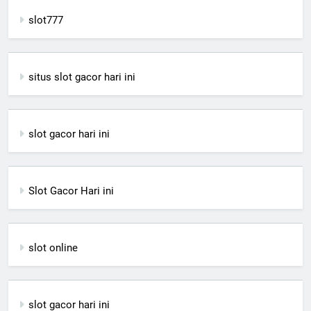
slot777
situs slot gacor hari ini
slot gacor hari ini
Slot Gacor Hari ini
slot online
slot gacor hari ini