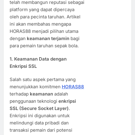
telah membangun reputasi sebagai
platform yang dapat dipercaya
oleh para pecinta taruhan. Artikel
ini akan membahas mengapa
HORAS88 menjadi pilihan utama
dengan
keamanan terjamin
bagi
para pemain taruhan sepak bola.
1.
Keamanan Data dengan
Enkripsi SSL
Salah satu aspek pertama yang
menunjukkan komitmen
HORAS88
terhadap
keamanan
adalah
penggunaan teknologi
enkripsi
SSL (Secure Socket Layer)
.
Enkripsi ini digunakan untuk
melindungi data pribadi dan
transaksi pemain dari potensi