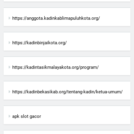
https://anggota.kadinkablimapuluhkota.org/
https://kadinbinjaikota.org/
https://kadintasikmalayakota.org/program/
https://kadinbekasikab.org/tentang-kadin/ketua-umum/
apk slot gacor