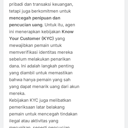
pribadi dan transaksi keuangan,
tetapi juga berkomitmen untuk
mencegah penipuan dan
pencucian uang
. Untuk itu, agen
ini menerapkan kebijakan
Know
Your Customer (KYC)
yang
mewajibkan pemain untuk
memverifikasi identitas mereka
sebelum melakukan penarikan
dana. Ini adalah langkah penting
yang diambil untuk memastikan
bahwa hanya pemain yang sah
yang dapat menarik uang dari akun
mereka.
Kebijakan KYC juga melibatkan
pemeriksaan latar belakang
pemain untuk mencegah tindakan
ilegal atau aktivitas yang
merugikan, seperti pencucian