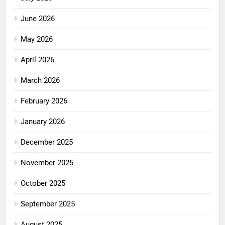
June 2026
May 2026
April 2026
March 2026
February 2026
January 2026
December 2025
November 2025
October 2025
September 2025
August 2025