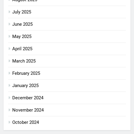
July 2025
June 2025
May 2025
April 2025
March 2025
February 2025
January 2025
December 2024
November 2024
October 2024