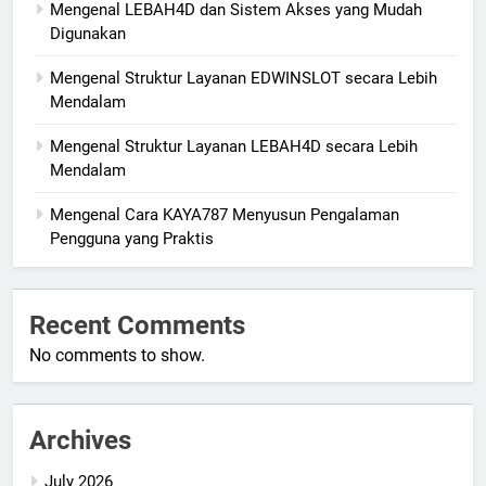
Mengenal LEBAH4D dan Sistem Akses yang Mudah
Digunakan
Mengenal Struktur Layanan EDWINSLOT secara Lebih
Mendalam
Mengenal Struktur Layanan LEBAH4D secara Lebih
Mendalam
Mengenal Cara KAYA787 Menyusun Pengalaman
Pengguna yang Praktis
Recent Comments
No comments to show.
Archives
July 2026