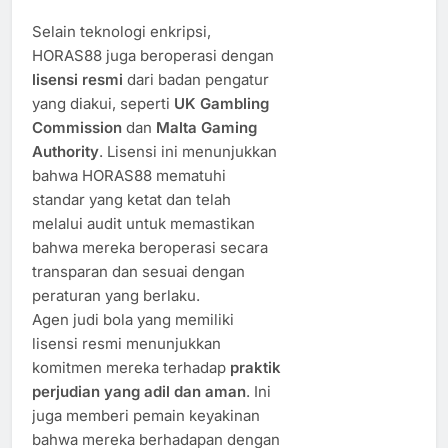
Selain teknologi enkripsi,
HORAS88 juga beroperasi dengan
lisensi resmi
dari badan pengatur
yang diakui, seperti
UK Gambling
Commission
dan
Malta Gaming
Authority
. Lisensi ini menunjukkan
bahwa HORAS88 mematuhi
standar yang ketat dan telah
melalui audit untuk memastikan
bahwa mereka beroperasi secara
transparan dan sesuai dengan
peraturan yang berlaku.
Agen judi bola yang memiliki
lisensi resmi menunjukkan
komitmen mereka terhadap
praktik
perjudian yang adil dan aman
. Ini
juga memberi pemain keyakinan
bahwa mereka berhadapan dengan