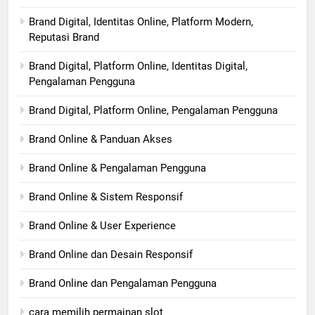
Brand Digital, Identitas Online, Platform Modern,
Reputasi Brand
Brand Digital, Platform Online, Identitas Digital,
Pengalaman Pengguna
Brand Digital, Platform Online, Pengalaman Pengguna
Brand Online & Panduan Akses
Brand Online & Pengalaman Pengguna
Brand Online & Sistem Responsif
Brand Online & User Experience
Brand Online dan Desain Responsif
Brand Online dan Pengalaman Pengguna
cara memilih permainan slot