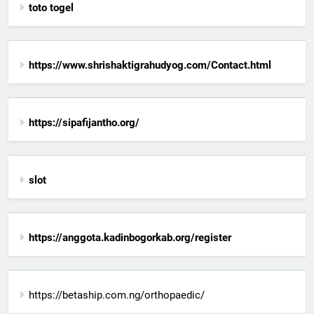
toto togel
https://www.shrishaktigrahudyog.com/Contact.html
https://sipafijantho.org/
slot
https://anggota.kadinbogorkab.org/register
https://betaship.com.ng/orthopaedic/