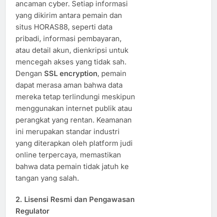
ancaman cyber. Setiap informasi
yang dikirim antara pemain dan
situs HORAS88, seperti data
pribadi, informasi pembayaran,
atau detail akun, dienkripsi untuk
mencegah akses yang tidak sah.
Dengan
SSL encryption
, pemain
dapat merasa aman bahwa data
mereka tetap terlindungi meskipun
menggunakan internet publik atau
perangkat yang rentan. Keamanan
ini merupakan standar industri
yang diterapkan oleh platform judi
online terpercaya, memastikan
bahwa data pemain tidak jatuh ke
tangan yang salah.
2.
Lisensi Resmi dan Pengawasan
Regulator