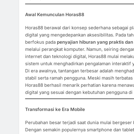
Awal Kemunculan Horas88
Horas88 berawal dari konsep sederhana sebagai pl
digital yang mengedepankan aksesibilitas. Pada taha
berfokus pada
penyajian hiburan yang praktis da
melalui perangkat komputer. Namun, seiring deng
internet dan teknologi digital, Horas88 mulai mel
sistem untuk menghadirkan pengalaman interaktif y
Di era awalnya, tantangan terbesar adalah menghad
stabil serta ramah pengguna. Meski masih terbatas 
Horas88 berhasil menarik perhatian karena mena
digital yang sesuai dengan kebutuhan pengguna di
Transformasi ke Era Mobile
Perubahan besar terjadi saat dunia mulai bergeser
Dengan semakin populernya smartphone dan tablet