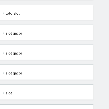
toto slot
slot gacor
slot gacor
slot gacor
slot