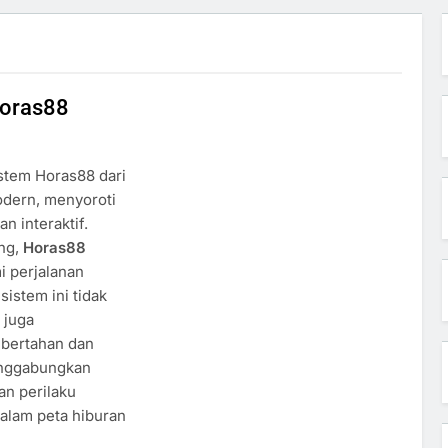
Horas88
stem Horas88 dari
odern, menyoroti
n interaktif.
ang,
Horas88
i perjalanan
istem ini tidak
 juga
bertahan dan
enggabungkan
an perilaku
lam peta hiburan