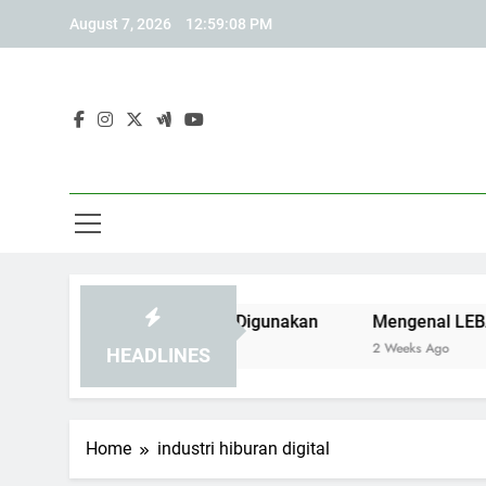
Skip
August 7, 2026
12:59:09 PM
to
content
ST 
Dapatkan 
kses yang Mudah Digunakan
Mengenal LEBAH4D dan S
2 Weeks Ago
HEADLINES
Home
industri hiburan digital