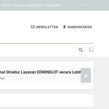
 Sistem Akses yang Mudah Digunakan
an EDWINSLOT secara Lebih Mendalam
yanan LEBAH4D secara Lebih Mendalam
NEWSLETTER
RANDOM NEWS
Sistem Akses yang Mudah Digunakan
Dan Gaya Saat Berlatih.
 Sistem Akses yang Mudah Digunakan
an EDWINSLOT secara Lebih Mendalam
yanan LEBAH4D secara Lebih Mendalam
r Layanan EDWINSLOT secara Lebih Mendalam
Mengenal
3 Weeks Ag