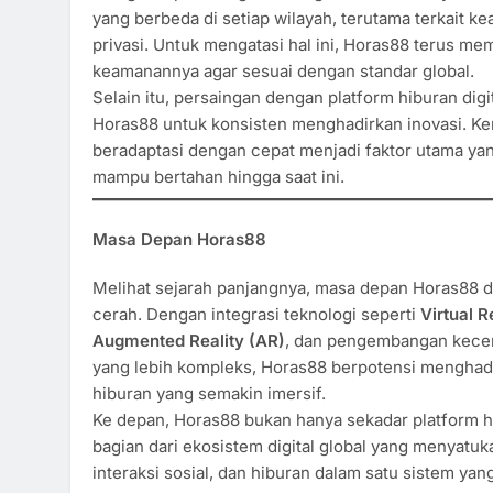
yang berbeda di setiap wilayah, terutama terkait k
privasi. Untuk mengatasi hal ini, Horas88 terus me
keamanannya agar sesuai dengan standar global.
Selain itu, persaingan dengan platform hiburan digi
Horas88 untuk konsisten menghadirkan inovasi. 
beradaptasi dengan cepat menjadi faktor utama y
mampu bertahan hingga saat ini.
Masa Depan Horas88
Melihat sejarah panjangnya, masa depan Horas88 d
cerah. Dengan integrasi teknologi seperti
Virtual R
Augmented Reality (AR)
, dan pengembangan kece
yang lebih kompleks, Horas88 berpotensi mengha
hiburan yang semakin imersif.
Ke depan, Horas88 bukan hanya sekadar platform hi
bagian dari ekosistem digital global yang menyatuk
interaksi sosial, dan hiburan dalam satu sistem yan