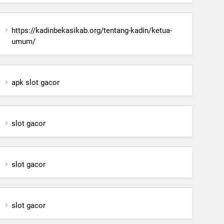
https://kadinbekasikab.org/tentang-kadin/ketua-
umum/
apk slot gacor
slot gacor
slot gacor
slot gacor