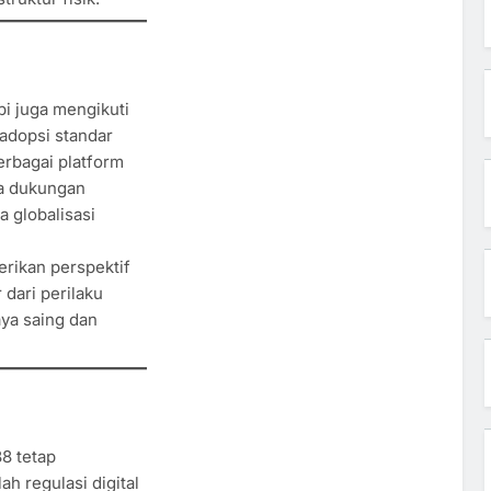
pi juga mengikuti
gadopsi standar
erbagai platform
gga dukungan
a globalisasi
erikan perspektif
dari perilaku
ya saing dan
8 tetap
h regulasi digital