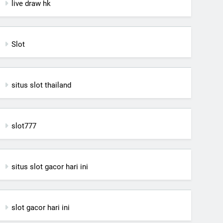
live draw hk
Slot
situs slot thailand
slot777
situs slot gacor hari ini
slot gacor hari ini