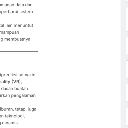
eamanan data dan
mperbarui sistem
tal lain menuntut
Kemampuan
ang membuatnya
iprediksi semakin
eality (VR)
,
rdasan buatan
dirkan pengalaman
buran, tetapi juga
an teknologi,
g dinamis.