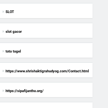
SLOT
slot gacor
toto togel
https://www.shrishaktigrahudyog.com/Contact.html
https://sipafijantho.org/