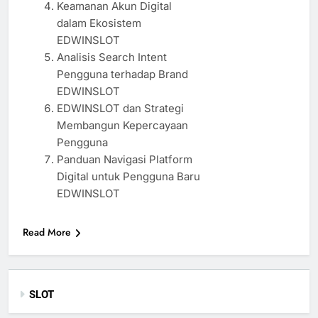
Keamanan Akun Digital
dalam Ekosistem
EDWINSLOT
Analisis Search Intent
Pengguna terhadap Brand
EDWINSLOT
EDWINSLOT dan Strategi
Membangun Kepercayaan
Pengguna
Panduan Navigasi Platform
Digital untuk Pengguna Baru
EDWINSLOT
Read More
SLOT