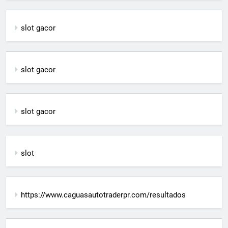
slot gacor
slot gacor
slot gacor
slot
https://www.caguasautotraderpr.com/resultados