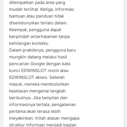
ditempatkan pada area yang
mudah terlihat. Ketiga, informasi
bantuan atau panduan tidak
disembunyikan terlalu dalam.
Keempat, pengguna dapat
berpindah antarhalaman tanpa
kehilangan konteks.
Dalam praktiknya, pengguna baru
mungkin datang melalui hasil
pencarian Google dengan kata
kunci EDWINSLOT resmi atau
EDWINSLOT akses. Setelah
masuk, mereka membutuhkan
kejelasan mengenai langkah
berikutnya. Jika tampilan dan
informasinya tertata, pengalaman
pertama akan terasa lebih
meyakinkan. Inilah alasan mengapa
struktur informasi menjadi bagian