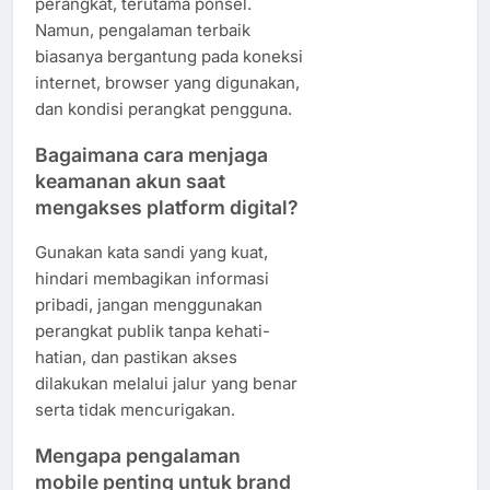
perangkat, terutama ponsel.
Namun, pengalaman terbaik
biasanya bergantung pada koneksi
internet, browser yang digunakan,
dan kondisi perangkat pengguna.
Bagaimana cara menjaga
keamanan akun saat
mengakses platform digital?
Gunakan kata sandi yang kuat,
hindari membagikan informasi
pribadi, jangan menggunakan
perangkat publik tanpa kehati-
hatian, dan pastikan akses
dilakukan melalui jalur yang benar
serta tidak mencurigakan.
Mengapa pengalaman
mobile penting untuk brand