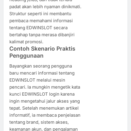
padat akan lebih nyaman dinikmati.
Struktur seperti ini membantu
pembaca memahami informasi
tentang EDWINSLOT secara
bertahap tanpa merasa dibanjiri
kalimat promosi.
Contoh Skenario Praktis
Penggunaan
Bayangkan seorang pengguna
baru mencari informasi tentang
EDWINSLOT melalui mesin
pencari. Ia mungkin mengetik kata
kunci EDWINSLOT login karena
ingin mengetahui jalur akses yang
tepat. Setelah menemukan artikel
informatif, ia membaca penjelasan
tentang brand, sistem akses,
keamanan akun, dan pengalaman