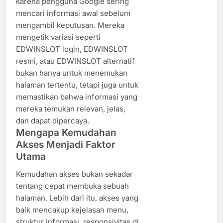
karena pengguna Google sering
mencari informasi awal sebelum
mengambil keputusan. Mereka
mengetik variasi seperti
EDWINSLOT login, EDWINSLOT
resmi, atau EDWINSLOT alternatif
bukan hanya untuk menemukan
halaman tertentu, tetapi juga untuk
memastikan bahwa informasi yang
mereka temukan relevan, jelas,
dan dapat dipercaya.
Mengapa Kemudahan
Akses Menjadi Faktor
Utama
Kemudahan akses bukan sekadar
tentang cepat membuka sebuah
halaman. Lebih dari itu, akses yang
baik mencakup kejelasan menu,
struktur informasi, responsivitas di