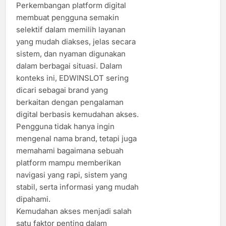
Perkembangan platform digital
membuat pengguna semakin
selektif dalam memilih layanan
yang mudah diakses, jelas secara
sistem, dan nyaman digunakan
dalam berbagai situasi. Dalam
konteks ini, EDWINSLOT sering
dicari sebagai brand yang
berkaitan dengan pengalaman
digital berbasis kemudahan akses.
Pengguna tidak hanya ingin
mengenal nama brand, tetapi juga
memahami bagaimana sebuah
platform mampu memberikan
navigasi yang rapi, sistem yang
stabil, serta informasi yang mudah
dipahami.
Kemudahan akses menjadi salah
satu faktor penting dalam