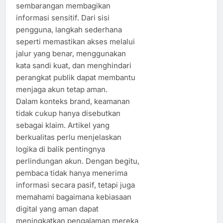
sembarangan membagikan
informasi sensitif. Dari sisi
pengguna, langkah sederhana
seperti memastikan akses melalui
jalur yang benar, menggunakan
kata sandi kuat, dan menghindari
perangkat publik dapat membantu
menjaga akun tetap aman.
Dalam konteks brand, keamanan
tidak cukup hanya disebutkan
sebagai klaim. Artikel yang
berkualitas perlu menjelaskan
logika di balik pentingnya
perlindungan akun. Dengan begitu,
pembaca tidak hanya menerima
informasi secara pasif, tetapi juga
memahami bagaimana kebiasaan
digital yang aman dapat
meningkatkan pengalaman mereka