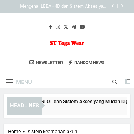
Skip
Mengenal Struktur Layanan EDWINSLOT secara
to
Lebih Mendalam
content
Mengenal Struktur Layanan LEBAH4D secara
Lebih Mendalam
Mengenal EDWINSLOT dan Sistem Akses yang
Mudah Digunakan
Mengenal LEBAH4D dan Sistem Akses yang
Mudah Digunakan
ST Yoga Wear
Dapatkan Pakaian Yoga Berkualitas Di
Mengenal Struktur Layanan EDWINSLOT secara
NEWSLETTER
RANDOM NEWS
Lebih Mendalam
ST Yoga Wear. Untuk Kenyamanan Dan
Mengenal Struktur Layanan LEBAH4D secara
Gaya Saat Berlatih.
Lebih Mendalam
MENU
ngenal EDWINSLOT dan Sistem Akses yang Mudah Digunaka
HEADLINES
Weeks Ago
Home
sistem keamanan akun