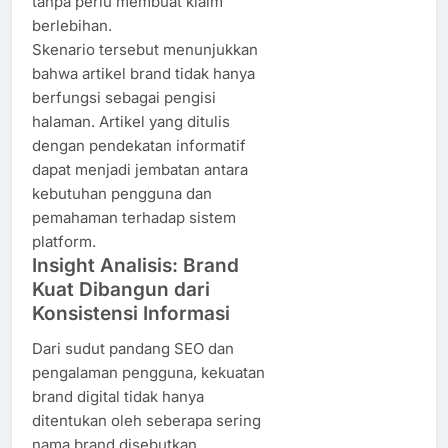
tanpa perlu membuat klaim
berlebihan.
Skenario tersebut menunjukkan
bahwa artikel brand tidak hanya
berfungsi sebagai pengisi
halaman. Artikel yang ditulis
dengan pendekatan informatif
dapat menjadi jembatan antara
kebutuhan pengguna dan
pemahaman terhadap sistem
platform.
Insight Analisis: Brand
Kuat Dibangun dari
Konsistensi Informasi
Dari sudut pandang SEO dan
pengalaman pengguna, kekuatan
brand digital tidak hanya
ditentukan oleh seberapa sering
nama brand disebutkan.