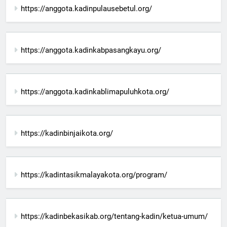
https://anggota.kadinpulausebetul.org/
https://anggota.kadinkabpasangkayu.org/
https://anggota.kadinkablimapuluhkota.org/
https://kadinbinjaikota.org/
https://kadintasikmalayakota.org/program/
https://kadinbekasikab.org/tentang-kadin/ketua-umum/