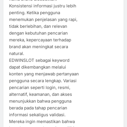
Konsistensi informasi justru lebih
penting. Ketika pengguna
menemukan penjelasan yang rapi,
tidak berlebihan, dan relevan
dengan kebutuhan pencarian
mereka, kepercayaan terhadap
brand akan meningkat secara
natural.
EDWINSLOT sebagai keyword
dapat dikembangkan melalui
konten yang menjawab pertanyaan
pengguna secara lengkap. Variasi
pencarian seperti login, resmi,
alternatif, keamanan, dan akses
menunjukkan bahwa pengguna
berada pada tahap pencarian
informasi sekaligus validasi.
Mereka ingin memastikan bahwa