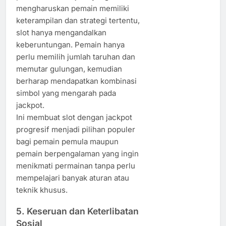
mengharuskan pemain memiliki
keterampilan dan strategi tertentu,
slot hanya mengandalkan
keberuntungan. Pemain hanya
perlu memilih jumlah taruhan dan
memutar gulungan, kemudian
berharap mendapatkan kombinasi
simbol yang mengarah pada
jackpot.
Ini membuat slot dengan jackpot
progresif menjadi pilihan populer
bagi pemain pemula maupun
pemain berpengalaman yang ingin
menikmati permainan tanpa perlu
mempelajari banyak aturan atau
teknik khusus.
5. Keseruan dan Keterlibatan
Sosial