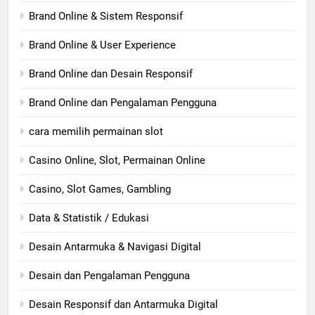
Brand Online & Sistem Responsif
Brand Online & User Experience
Brand Online dan Desain Responsif
Brand Online dan Pengalaman Pengguna
cara memilih permainan slot
Casino Online, Slot, Permainan Online
Casino, Slot Games, Gambling
Data & Statistik / Edukasi
Desain Antarmuka & Navigasi Digital
Desain dan Pengalaman Pengguna
Desain Responsif dan Antarmuka Digital