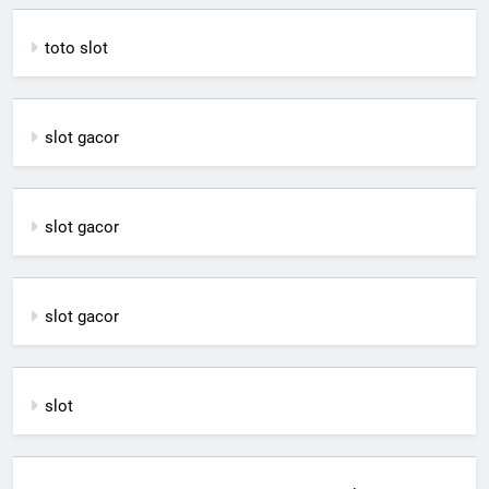
toto slot
slot gacor
slot gacor
slot gacor
slot