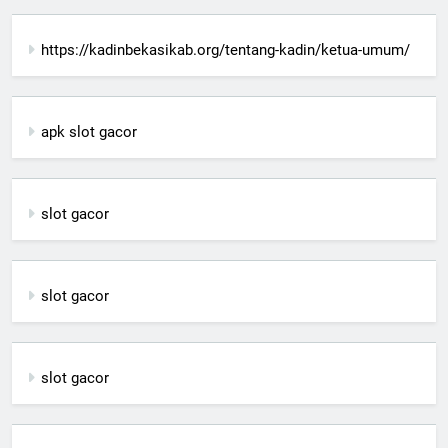
https://kadinbekasikab.org/tentang-kadin/ketua-umum/
apk slot gacor
slot gacor
slot gacor
slot gacor