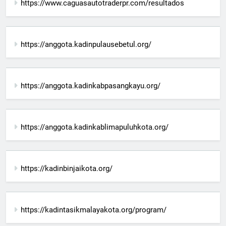
https://www.caguasautotraderpr.com/resultados
https://anggota.kadinpulausebetul.org/
https://anggota.kadinkabpasangkayu.org/
https://anggota.kadinkablimapuluhkota.org/
https://kadinbinjaikota.org/
https://kadintasikmalayakota.org/program/