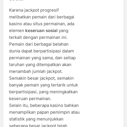
Karena jackpot progresif
melibatkan pemain dari berbagai
kasino atau situs permainan, ada
elemen
keseruan sosial
yang
terkait dengan permainan ini.
Pemain dari berbagai belahan
dunia dapat berpartisipasi dalam
permainan yang sama, dan setiap
taruhan yang ditempatkan akan
menambah jumlah jackpot.
Semakin besar jackpot, semakin
banyak pemain yang tertarik untuk
berpartisipasi, yang meningkatkan
keseruan permainan.
Selain itu, beberapa kasino bahkan
menampilkan papan pemimpin atau
statistik yang menunjukkan
seberapa besar jackpot telah