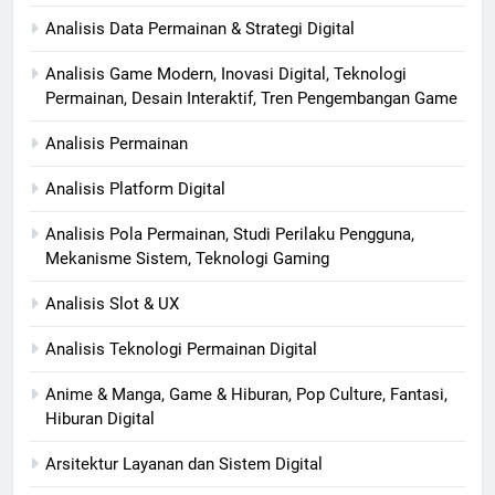
Analisis Data Permainan & Strategi Digital
Analisis Game Modern, Inovasi Digital, Teknologi
Permainan, Desain Interaktif, Tren Pengembangan Game
Analisis Permainan
Analisis Platform Digital
Analisis Pola Permainan, Studi Perilaku Pengguna,
Mekanisme Sistem, Teknologi Gaming
Analisis Slot & UX
Analisis Teknologi Permainan Digital
Anime & Manga, Game & Hiburan, Pop Culture, Fantasi,
Hiburan Digital
Arsitektur Layanan dan Sistem Digital