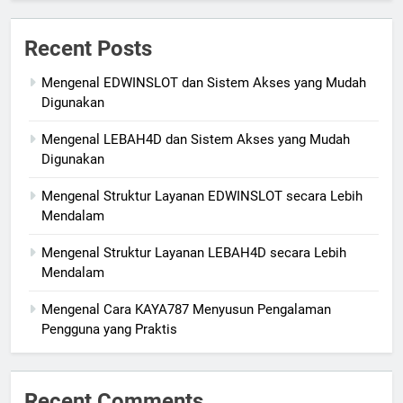
Recent Posts
Mengenal EDWINSLOT dan Sistem Akses yang Mudah
Digunakan
Mengenal LEBAH4D dan Sistem Akses yang Mudah
Digunakan
Mengenal Struktur Layanan EDWINSLOT secara Lebih
Mendalam
Mengenal Struktur Layanan LEBAH4D secara Lebih
Mendalam
Mengenal Cara KAYA787 Menyusun Pengalaman
Pengguna yang Praktis
Recent Comments