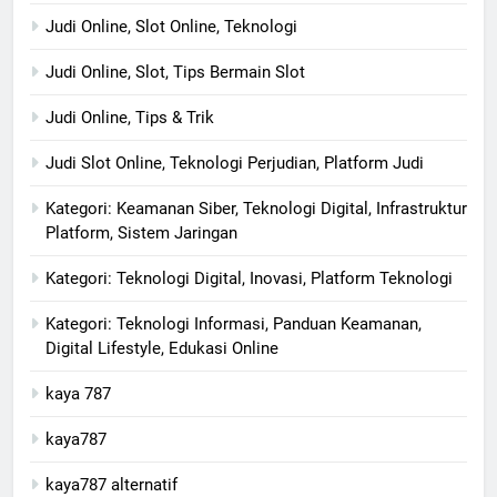
Judi Online, Slot Online, Teknologi
Judi Online, Slot, Tips Bermain Slot
Judi Online, Tips & Trik
Judi Slot Online, Teknologi Perjudian, Platform Judi
Kategori: Keamanan Siber, Teknologi Digital, Infrastruktur
Platform, Sistem Jaringan
Kategori: Teknologi Digital, Inovasi, Platform Teknologi
Kategori: Teknologi Informasi, Panduan Keamanan,
Digital Lifestyle, Edukasi Online
kaya 787
kaya787
kaya787 alternatif