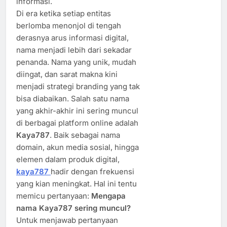
informasi.
Di era ketika setiap entitas
berlomba menonjol di tengah
derasnya arus informasi digital,
nama menjadi lebih dari sekadar
penanda. Nama yang unik, mudah
diingat, dan sarat makna kini
menjadi strategi branding yang tak
bisa diabaikan. Salah satu nama
yang akhir-akhir ini sering muncul
di berbagai platform online adalah
Kaya787
. Baik sebagai nama
domain, akun media sosial, hingga
elemen dalam produk digital,
kaya787
hadir dengan frekuensi
yang kian meningkat. Hal ini tentu
memicu pertanyaan:
Mengapa
nama Kaya787 sering muncul?
Untuk menjawab pertanyaan