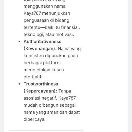
menggunakan nama
Kaya787 menunjukkan
penguasaan di bidang
tertentu—baik itu finansial,
teknologi, atau motivasi.
Authoritativeness
(Kewenangan):
Nama yang
konsisten digunakan pada
berbagai platform
menciptakan kesan
otoritatif.
Trustworthiness
(Kepercayaan):
Tanpa
asosiasi negatif, Kaya787
mudah dibangun sebagai
nama yang aman dan dapat
dipercaya.