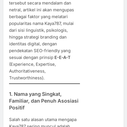
tersebut secara mendalam dan
netral, artikel ini akan mengupas
berbagai faktor yang melatari
popularitas nama Kaya787, mulai
dari sisi linguistik, psikologis,
hingga strategi branding dan
identitas digital, dengan
pendekatan SEO-friendly yang
sesuai dengan prinsip
E-E-A-T
(Experience, Expertise,
Authoritativeness,
Trustworthiness).
1. Nama yang Singkat,
Familiar, dan Penuh Asosiasi
Positif
Salah satu alasan utama mengapa
Kaya787 sering muncul adalah