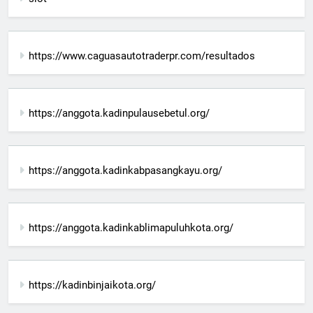
https://www.caguasautotraderpr.com/resultados
https://anggota.kadinpulausebetul.org/
https://anggota.kadinkabpasangkayu.org/
https://anggota.kadinkablimapuluhkota.org/
https://kadinbinjaikota.org/