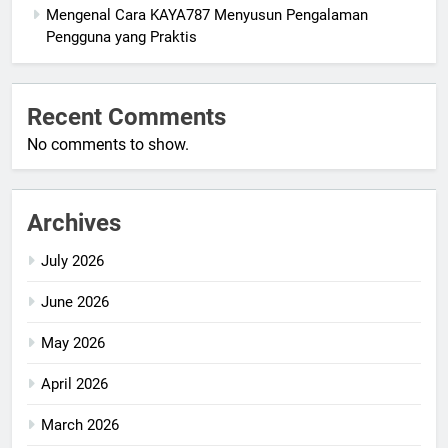
Mengenal Cara KAYA787 Menyusun Pengalaman
Pengguna yang Praktis
Recent Comments
No comments to show.
Archives
July 2026
June 2026
May 2026
April 2026
March 2026