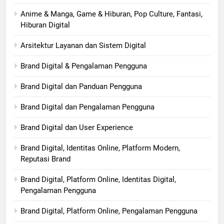
Anime & Manga, Game & Hiburan, Pop Culture, Fantasi,
Hiburan Digital
Arsitektur Layanan dan Sistem Digital
Brand Digital & Pengalaman Pengguna
Brand Digital dan Panduan Pengguna
Brand Digital dan Pengalaman Pengguna
Brand Digital dan User Experience
Brand Digital, Identitas Online, Platform Modern,
Reputasi Brand
Brand Digital, Platform Online, Identitas Digital,
Pengalaman Pengguna
Brand Digital, Platform Online, Pengalaman Pengguna