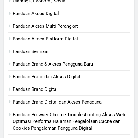
Olahraga, Ekonomi, Sosial
Panduan Akses Digital
Panduan Akses Multi Perangkat
Panduan Akses Platform Digital
Panduan Bermain
Panduan Brand & Akses Pengguna Baru
Panduan Brand dan Akses Digital
Panduan Brand Digital
Panduan Brand Digital dan Akses Pengguna
Panduan Browser Chrome Troubleshooting Akses Web
Optimasi Performa Halaman Pengelolaan Cache dan
Cookies Pengalaman Pengguna Digital