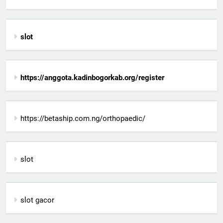
slot
https://anggota.kadinbogorkab.org/register
https://betaship.com.ng/orthopaedic/
slot
slot gacor