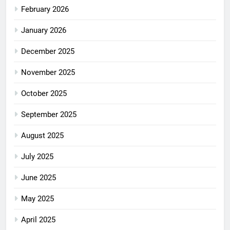
February 2026
January 2026
December 2025
November 2025
October 2025
September 2025
August 2025
July 2025
June 2025
May 2025
April 2025