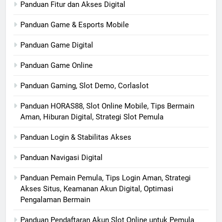
Panduan Fitur dan Akses Digital
Panduan Game & Esports Mobile
Panduan Game Digital
Panduan Game Online
Panduan Gaming, Slot Demo, Corlaslot
Panduan HORAS88, Slot Online Mobile, Tips Bermain
Aman, Hiburan Digital, Strategi Slot Pemula
Panduan Login & Stabilitas Akses
Panduan Navigasi Digital
Panduan Pemain Pemula, Tips Login Aman, Strategi
Akses Situs, Keamanan Akun Digital, Optimasi
Pengalaman Bermain
Panduan Pendaftaran Akun Slot Online untuk Pemula