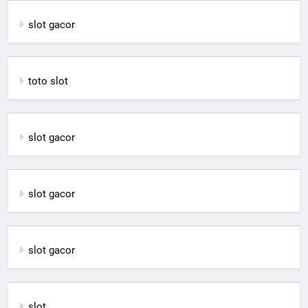
slot gacor
toto slot
slot gacor
slot gacor
slot gacor
slot