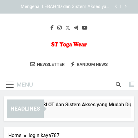
Skip
Mengenal Struktur Layanan EDWINSLOT secara
to
Lebih Mendalam
content
Mengenal Struktur Layanan LEBAH4D secara
Lebih Mendalam
Mengenal EDWINSLOT dan Sistem Akses yang
Mudah Digunakan
Mengenal LEBAH4D dan Sistem Akses yang
Mudah Digunakan
ST Yoga Wear
Dapatkan Pakaian Yoga Berkualitas Di
Mengenal Struktur Layanan EDWINSLOT secara
NEWSLETTER
RANDOM NEWS
Lebih Mendalam
ST Yoga Wear. Untuk Kenyamanan Dan
Mengenal Struktur Layanan LEBAH4D secara
Gaya Saat Berlatih.
Lebih Mendalam
MENU
engenal EDWINSLOT dan Sistem Akses yang Mudah Digunaka
HEADLINES
Weeks Ago
Home
login kaya787