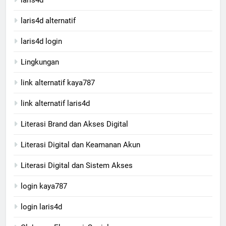
laris4d alternatif
laris4d login
Lingkungan
link alternatif kaya787
link alternatif laris4d
Literasi Brand dan Akses Digital
Literasi Digital dan Keamanan Akun
Literasi Digital dan Sistem Akses
login kaya787
login laris4d