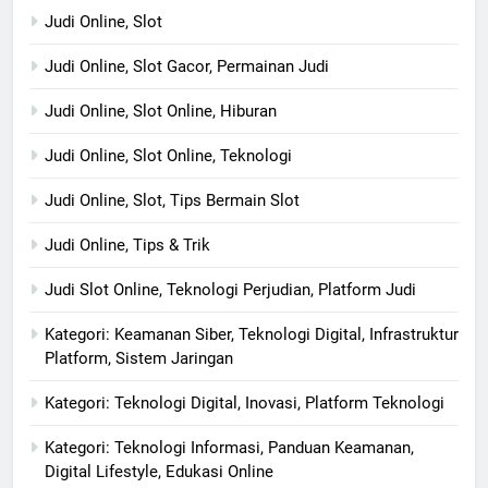
Judi Online, Slot
Judi Online, Slot Gacor, Permainan Judi
Judi Online, Slot Online, Hiburan
Judi Online, Slot Online, Teknologi
Judi Online, Slot, Tips Bermain Slot
Judi Online, Tips & Trik
Judi Slot Online, Teknologi Perjudian, Platform Judi
Kategori: Keamanan Siber, Teknologi Digital, Infrastruktur
Platform, Sistem Jaringan
Kategori: Teknologi Digital, Inovasi, Platform Teknologi
Kategori: Teknologi Informasi, Panduan Keamanan,
Digital Lifestyle, Edukasi Online