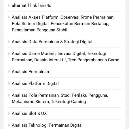
alternatif link laris4d
Analisis Akses Platform, Observasi Ritme Permainan,
Pola Sistem Digital, Pendekatan Bermain Bertahap,
Pengalaman Pengguna Stabil
Analisis Data Permainan & Strategi Digital
Analisis Game Modern, Inovasi Digital, Teknologi
Permainan, Desain Interaktif, Tren Pengembangan Game
Analisis Permainan
Analisis Platform Digital
Analisis Pola Permainan, Studi Perilaku Pengguna,
Mekanisme Sistem, Teknologi Gaming
Analisis Slot & UX
Analisis Teknologi Permainan Digital