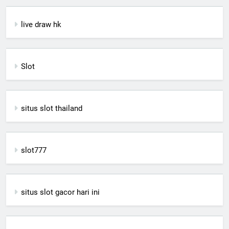
live draw hk
Slot
situs slot thailand
slot777
situs slot gacor hari ini