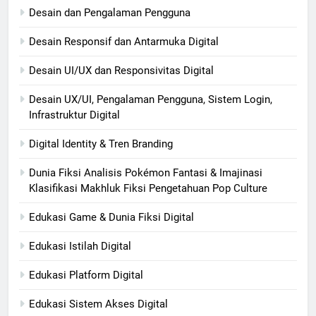
Desain dan Pengalaman Pengguna
Desain Responsif dan Antarmuka Digital
Desain UI/UX dan Responsivitas Digital
Desain UX/UI, Pengalaman Pengguna, Sistem Login,
Infrastruktur Digital
Digital Identity & Tren Branding
Dunia Fiksi Analisis Pokémon Fantasi & Imajinasi
Klasifikasi Makhluk Fiksi Pengetahuan Pop Culture
Edukasi Game & Dunia Fiksi Digital
Edukasi Istilah Digital
Edukasi Platform Digital
Edukasi Sistem Akses Digital