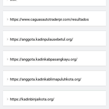
https://www.caguasautotraderpr.com/resultados
https://anggota.kadinpulausebetul.org/
https://anggota.kadinkabpasangkayu.org/
https://anggota.kadinkablimapuluhkota.org/
https://kadinbinjaikota.org/