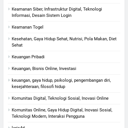
Keamanan Siber, Infrastruktur Digital, Teknologi
Informasi, Desain Sistem Login
Keamanan Togel
Kesehatan, Gaya Hidup Sehat, Nutrisi, Pola Makan, Diet
Sehat
Keuangan Pribadi
Keuangan, Bisnis Online, Investasi
keuangan, gaya hidup, psikologi, pengembangan diri,
kesejahteraan, filosofi hidup
Komunitas Digital, Teknologi Sosial, Inovasi Online
Komunitas Online, Gaya Hidup Digital, Inovasi Sosial,
Teknologi Modern, Interaksi Pengguna
laris4d