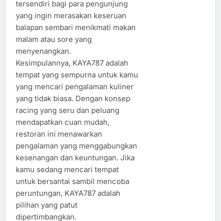
tersendiri bagi para pengunjung
yang ingin merasakan keseruan
balapan sembari menikmati makan
malam atau sore yang
menyenangkan.
Kesimpulannya, KAYA787 adalah
tempat yang sempurna untuk kamu
yang mencari pengalaman kuliner
yang tidak biasa. Dengan konsep
racing yang seru dan peluang
mendapatkan cuan mudah,
restoran ini menawarkan
pengalaman yang menggabungkan
kesenangan dan keuntungan. Jika
kamu sedang mencari tempat
untuk bersantai sambil mencoba
peruntungan, KAYA787 adalah
pilihan yang patut
dipertimbangkan.