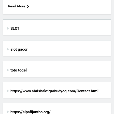
Read More
SLOT
slot gacor
toto togel
https://www.shrishaktigrahudyog.com/Contact.html
https://sipafijantho.org/