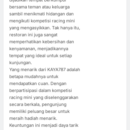
bersama teman atau keluarga
sambil menikmati hidangan dan
mengikuti kompetisi racing mini
yang mengasyikkan. Tak hanya itu,
restoran ini juga sangat
memperhatikan kebersihan dan
kenyamanan, menjadikannya
tempat yang ideal untuk setiap
kunjungan.
Yang menarik dari KAYA787 adalah
betapa mudahnya untuk
mendapatkan cuan. Dengan
berpartisipasi dalam kompetisi
racing mini yang diselenggarakan
secara berkala, pengunjung
memiliki peluang besar untuk
meraih hadiah menarik.
Keuntungan ini menjadi daya tarik