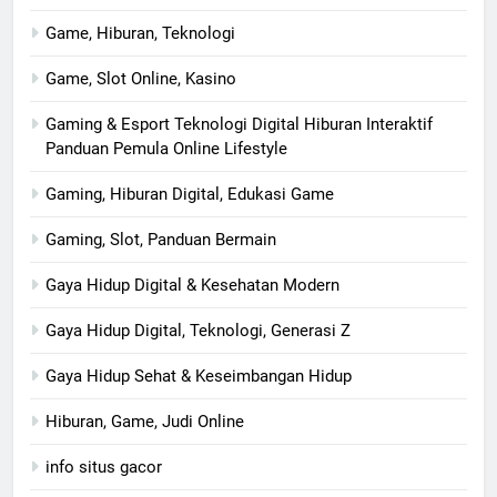
Game, Hiburan, Teknologi
Game, Slot Online, Kasino
Gaming & Esport Teknologi Digital Hiburan Interaktif
Panduan Pemula Online Lifestyle
Gaming, Hiburan Digital, Edukasi Game
Gaming, Slot, Panduan Bermain
Gaya Hidup Digital & Kesehatan Modern
Gaya Hidup Digital, Teknologi, Generasi Z
Gaya Hidup Sehat & Keseimbangan Hidup
Hiburan, Game, Judi Online
info situs gacor