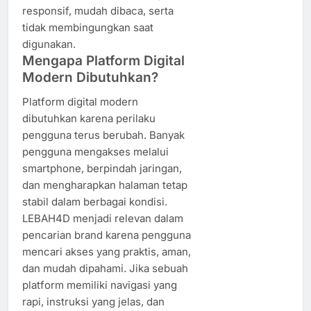
responsif, mudah dibaca, serta
tidak membingungkan saat
digunakan.
Mengapa Platform Digital
Modern Dibutuhkan?
Platform digital modern
dibutuhkan karena perilaku
pengguna terus berubah. Banyak
pengguna mengakses melalui
smartphone, berpindah jaringan,
dan mengharapkan halaman tetap
stabil dalam berbagai kondisi.
LEBAH4D menjadi relevan dalam
pencarian brand karena pengguna
mencari akses yang praktis, aman,
dan mudah dipahami. Jika sebuah
platform memiliki navigasi yang
rapi, instruksi yang jelas, dan