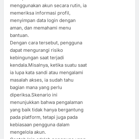
menggunakan akun secara rutin, ia
memeriksa informasi profil,
menyimpan data login dengan
aman, dan memahami menu
bantuan.
Dengan cara tersebut, pengguna
dapat mengurangi risiko
kebingungan saat terjadi
kendala.Misalnya, ketika suatu saat
ia lupa kata sandi atau mengalami
masalah akses, ia sudah tahu
bagian mana yang perlu
diperiksa.Skenario ini
menunjukkan bahwa pengalaman
yang baik tidak hanya bergantung
pada platform, tetapi juga pada
kebiasaan pengguna dalam
mengelola akun.