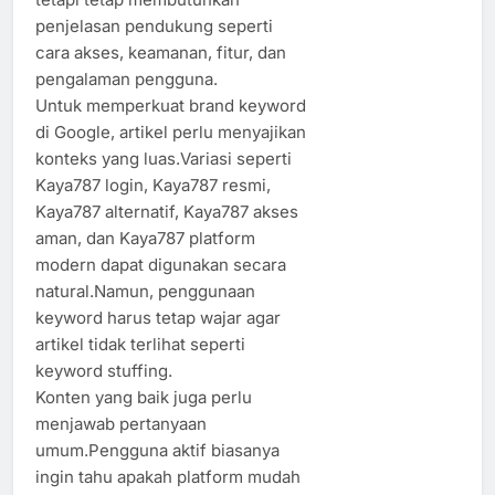
penjelasan pendukung seperti
cara akses, keamanan, fitur, dan
pengalaman pengguna.
Untuk memperkuat brand keyword
di Google, artikel perlu menyajikan
konteks yang luas.Variasi seperti
Kaya787 login, Kaya787 resmi,
Kaya787 alternatif, Kaya787 akses
aman, dan Kaya787 platform
modern dapat digunakan secara
natural.Namun, penggunaan
keyword harus tetap wajar agar
artikel tidak terlihat seperti
keyword stuffing.
Konten yang baik juga perlu
menjawab pertanyaan
umum.Pengguna aktif biasanya
ingin tahu apakah platform mudah