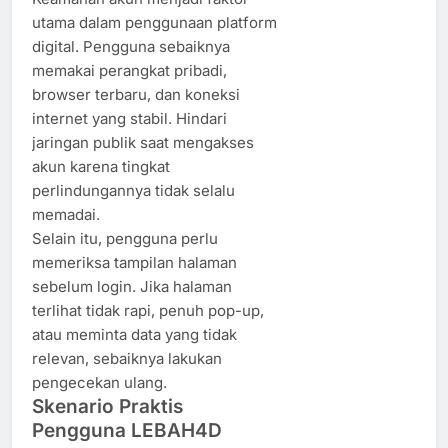
utama dalam penggunaan platform
digital. Pengguna sebaiknya
memakai perangkat pribadi,
browser terbaru, dan koneksi
internet yang stabil. Hindari
jaringan publik saat mengakses
akun karena tingkat
perlindungannya tidak selalu
memadai.
Selain itu, pengguna perlu
memeriksa tampilan halaman
sebelum login. Jika halaman
terlihat tidak rapi, penuh pop-up,
atau meminta data yang tidak
relevan, sebaiknya lakukan
pengecekan ulang.
Skenario Praktis
Pengguna LEBAH4D