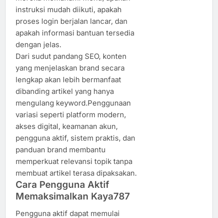
instruksi mudah diikuti, apakah
proses login berjalan lancar, dan
apakah informasi bantuan tersedia
dengan jelas.
Dari sudut pandang SEO, konten
yang menjelaskan brand secara
lengkap akan lebih bermanfaat
dibanding artikel yang hanya
mengulang keyword.Penggunaan
variasi seperti platform modern,
akses digital, keamanan akun,
pengguna aktif, sistem praktis, dan
panduan brand membantu
memperkuat relevansi topik tanpa
membuat artikel terasa dipaksakan.
Cara Pengguna Aktif
Memaksimalkan Kaya787
Pengguna aktif dapat memulai