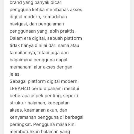
brand yang banyak dicari
pengguna ketika membahas akses
digital modern, kemudahan
navigasi, dan pengalaman
penggunaan yang lebih praktis.
Dalam era digital, sebuah platform
tidak hanya dinilai dari nama atau
tampilannya, tetapi juga dari
bagaimana pengguna dapat
memahami alur akses dengan
jelas.
Sebagai platform digital modern,
LEBAH4D perlu dipahami melalui
beberapa aspek penting, seperti
struktur halaman, kecepatan
akses, keamanan akun, dan
kenyamanan pengguna di berbagai
perangkat. Pengguna masa kini
membutuhkan halaman yang