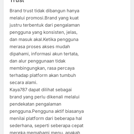
Trust
Brand trust tidak dibangun hanya
melalui promosi.Brand yang kuat
justru terbentuk dari pengalaman
pengguna yang konsisten, jelas,
dan masuk akal.Ketika pengguna
merasa proses akses mudah
dipahami, informasi akun tertata,
dan alur penggunaan tidak
membingungkan, rasa percaya
terhadap platform akan tumbuh
secara alami.
Kaya787 dapat dilihat sebagai
brand yang perlu dikenali melalui
pendekatan pengalaman
pengguna.Pengguna aktif biasanya
menilai platform dari beberapa hal
sederhana, seperti seberapa cepat
mereka memahami menu, apakah