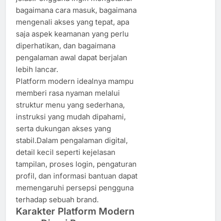
bagaimana cara masuk, bagaimana
mengenali akses yang tepat, apa
saja aspek keamanan yang perlu
diperhatikan, dan bagaimana
pengalaman awal dapat berjalan
lebih lancar.
Platform modern idealnya mampu
memberi rasa nyaman melalui
struktur menu yang sederhana,
instruksi yang mudah dipahami,
serta dukungan akses yang
stabil.Dalam pengalaman digital,
detail kecil seperti kejelasan
tampilan, proses login, pengaturan
profil, dan informasi bantuan dapat
memengaruhi persepsi pengguna
terhadap sebuah brand.
Karakter Platform Modern