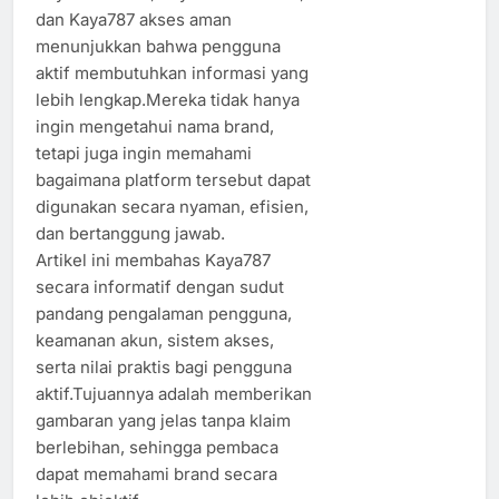
dan Kaya787 akses aman
menunjukkan bahwa pengguna
aktif membutuhkan informasi yang
lebih lengkap.Mereka tidak hanya
ingin mengetahui nama brand,
tetapi juga ingin memahami
bagaimana platform tersebut dapat
digunakan secara nyaman, efisien,
dan bertanggung jawab.
Artikel ini membahas Kaya787
secara informatif dengan sudut
pandang pengalaman pengguna,
keamanan akun, sistem akses,
serta nilai praktis bagi pengguna
aktif.Tujuannya adalah memberikan
gambaran yang jelas tanpa klaim
berlebihan, sehingga pembaca
dapat memahami brand secara