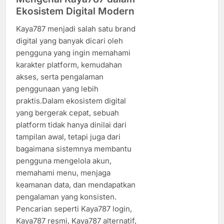
Ekosistem Digital Modern
Kaya787 menjadi salah satu brand
digital yang banyak dicari oleh
pengguna yang ingin memahami
karakter platform, kemudahan
akses, serta pengalaman
penggunaan yang lebih
praktis.Dalam ekosistem digital
yang bergerak cepat, sebuah
platform tidak hanya dinilai dari
tampilan awal, tetapi juga dari
bagaimana sistemnya membantu
pengguna mengelola akun,
memahami menu, menjaga
keamanan data, dan mendapatkan
pengalaman yang konsisten.
Pencarian seperti Kaya787 login,
Kaya787 resmi, Kaya787 alternatif,