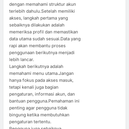
dengan memahami struktur akun
terlebih dahulu.Setelah memiliki
akses, langkah pertama yang
sebaiknya dilakukan adalah
memeriksa profil dan memastikan
data utama sudah sesuai.Data yang
rapi akan membantu proses
penggunaan berikutnya menjadi
lebih lancar.
Langkah berikutnya adalah
memahami menu utama.Jangan
hanya fokus pada akses masuk,
tetapi kenali juga bagian
pengaturan, informasi akun, dan
bantuan pengguna.Pemahaman ini
penting agar pengguna tidak
bingung ketika membutuhkan
pengaturan tertentu.
Pengguna juga sebaiknya