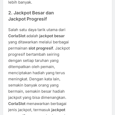
lebih banyak.
2. Jackpot Besar dan
Jackpot Progresif
Salah satu daya tarik utama dari
CorlaSlot
adalah
jackpot besar
yang ditawarkan melalui berbagai
permainan
slot progresif
. Jackpot
progresif bertambah seiring
dengan setiap taruhan yang
ditempatkan oleh pemain,
menciptakan hadiah yang terus
meningkat. Dengan kata lain,
semakin banyak orang yang
bermain, semakin besar hadiah
jackpot yang bisa dimenangkan.
CorlaSlot
menawarkan berbagai
jenis jackpot, termasuk
jackpot