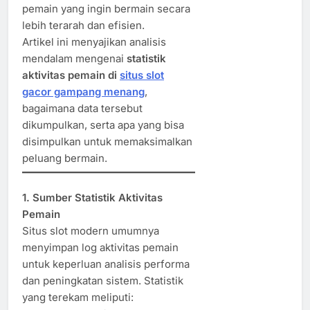
pemain yang ingin bermain secara
lebih terarah dan efisien.
Artikel ini menyajikan analisis
mendalam mengenai
statistik
aktivitas pemain di
situs slot
gacor gampang menang
,
bagaimana data tersebut
dikumpulkan, serta apa yang bisa
disimpulkan untuk memaksimalkan
peluang bermain.
1. Sumber Statistik Aktivitas
Pemain
Situs slot modern umumnya
menyimpan log aktivitas pemain
untuk keperluan analisis performa
dan peningkatan sistem. Statistik
yang terekam meliputi: