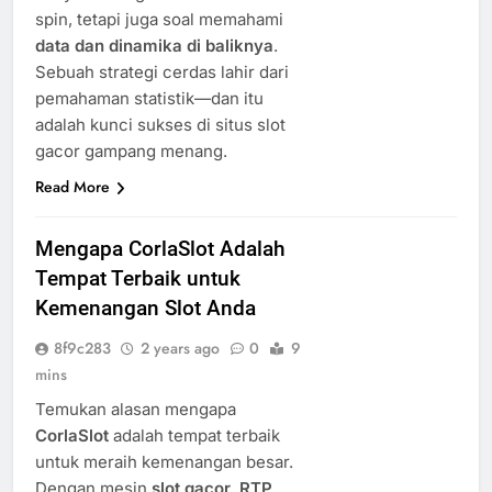
spin, tetapi juga soal memahami
data dan dinamika di baliknya
.
Sebuah strategi cerdas lahir dari
pemahaman statistik—dan itu
adalah kunci sukses di situs slot
gacor gampang menang.
Read More
Mengapa CorlaSlot Adalah
Tempat Terbaik untuk
Kemenangan Slot Anda
8f9c283
2 years ago
0
9
mins
Temukan alasan mengapa
CorlaSlot
adalah tempat terbaik
untuk meraih kemenangan besar.
Dengan mesin
slot gacor
,
RTP