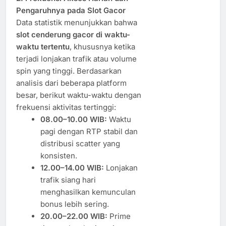
Pengaruhnya pada Slot Gacor
Data statistik menunjukkan bahwa
slot cenderung gacor di waktu-
waktu tertentu
, khususnya ketika
terjadi lonjakan trafik atau volume
spin yang tinggi. Berdasarkan
analisis dari beberapa platform
besar, berikut waktu-waktu dengan
frekuensi aktivitas tertinggi:
08.00–10.00 WIB:
Waktu
pagi dengan RTP stabil dan
distribusi scatter yang
konsisten.
12.00–14.00 WIB:
Lonjakan
trafik siang hari
menghasilkan kemunculan
bonus lebih sering.
20.00–22.00 WIB:
Prime