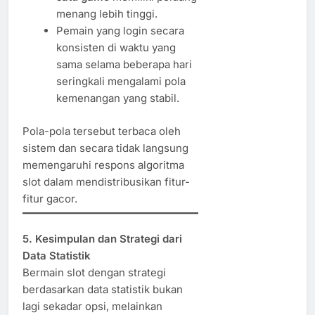
menang lebih tinggi.
Pemain yang login secara
konsisten di waktu yang
sama selama beberapa hari
seringkali mengalami pola
kemenangan yang stabil.
Pola-pola tersebut terbaca oleh
sistem dan secara tidak langsung
memengaruhi respons algoritma
slot dalam mendistribusikan fitur-
fitur gacor.
5. Kesimpulan dan Strategi dari
Data Statistik
Bermain slot dengan strategi
berdasarkan data statistik bukan
lagi sekadar opsi, melainkan