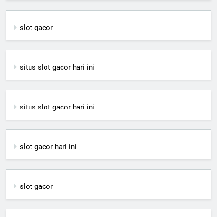
slot gacor
situs slot gacor hari ini
situs slot gacor hari ini
slot gacor hari ini
slot
gacor