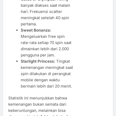
banyak diakses saat malam
hari. Frekuensi scatter
meningkat setelah 40 spin
pertama.
Sweet Bonanza:
Mengeluarkan free spin
rata-rata setiap 70 spin saat
dimainkan lebih dari 2.000
pengguna per jam.
Starlight Princess:
Tingkat
kemenangan meningkat saat
spin dilakukan di perangkat
mobile dengan waktu
bermain lebih dari 20 menit.
Statistik ini menunjukkan bahwa
kemenangan bukan semata dari
keberuntungan, melainkan bisa