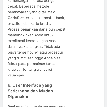
kemenangan mereka dengan
cepat. Beberapa metode
pembayaran yang diterima di
CorlaSlot
termasuk transfer bank,
e-wallet, dan kartu kredit.
Proses
penarikan dana
pun cepat,
memungkinkan Anda untuk
menikmati kemenangan Anda
dalam waktu singkat. Tidak ada
biaya tersembunyi atau prosedur
yang rumit, sehingga Anda bisa
fokus pada permainan tanpa
khawatir tentang transaksi
keuangan.
6. User Interface yang
Sederhana dan Mudah
Digunakan
Bagi pemain pemula maupun yang