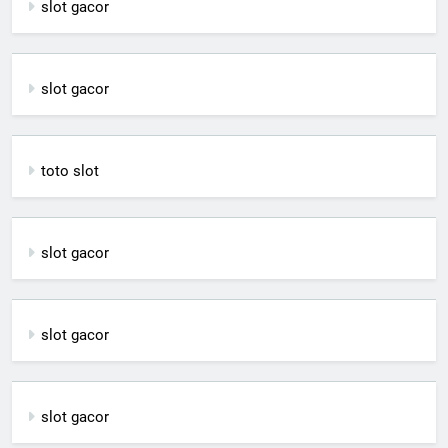
slot gacor
slot gacor
toto slot
slot gacor
slot gacor
slot gacor