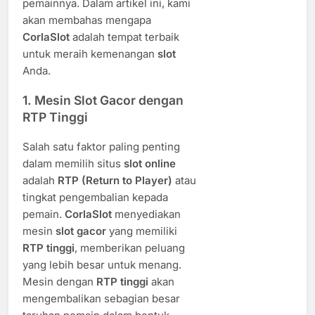
pemainnya. Dalam artikel ini, kami
akan membahas mengapa
CorlaSlot
adalah tempat terbaik
untuk meraih kemenangan
slot
Anda.
1. Mesin Slot Gacor dengan
RTP Tinggi
Salah satu faktor paling penting
dalam memilih situs
slot online
adalah
RTP (Return to Player)
atau
tingkat pengembalian kepada
pemain.
CorlaSlot
menyediakan
mesin
slot gacor
yang memiliki
RTP tinggi
, memberikan peluang
yang lebih besar untuk menang.
Mesin dengan
RTP tinggi
akan
mengembalikan sebagian besar