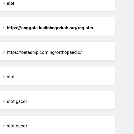
slot
https://anggota.kadinbogorkab.org/register
https://betaship.com.ng/orthopaedic/
slot
slot gacor
slot gacor