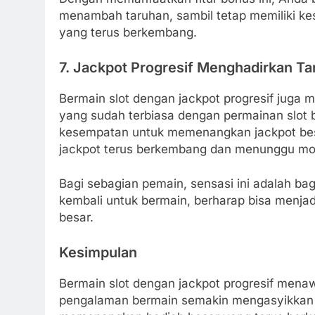
menambah taruhan, sambil tetap memiliki k
yang terus berkembang.
7. Jackpot Progresif Menghadirkan T
Bermain slot dengan jackpot progresif juga
yang sudah terbiasa dengan permainan slot bi
kesempatan untuk memenangkan jackpot besar
jackpot terus berkembang dan menunggu mo
Bagi sebagian pemain, sensasi ini adalah ba
kembali untuk bermain, berharap bisa menj
besar.
Kesimpulan
Bermain slot dengan jackpot progresif men
pengalaman bermain semakin mengasyikkan