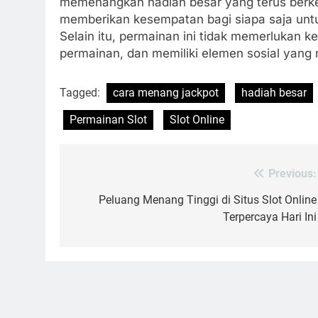
memenangkan hadiah besar yang terus berke
memberikan kesempatan bagi siapa saja unt
Selain itu, permainan ini tidak memerlukan 
permainan, dan memiliki elemen sosial yan
Tagged:
cara menang jackpot
hadiah besar
Permainan Slot
Slot Online
Previous:
Post
navigation
Peluang Menang Tinggi di Situs Slot Online
Terpercaya Hari Ini