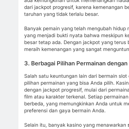
ada kemungkinan untuk memenangkan hadiah 
dari jackpot progresif, karena kemenangan b
taruhan yang tidak terlalu besar.
Banyak pemain yang telah mengubah hidup m
yang menjadi bukti nyata bahwa meskipun k
besar tetap ada. Dengan jackpot yang terus
meraih kemenangan yang sangat menguntungk
3. Berbagai Pilihan Permainan dengan
Salah satu keuntungan lain dari bermain slo
pilihan permainan yang bisa Anda pilih. Kasi
dengan jackpot progresif, mulai dari permai
film atau karakter terkenal. Setiap permainan
berbeda, yang memungkinkan Anda untuk mem
preferensi dan gaya bermain Anda.
Selain itu, banyak kasino yang menawarkan