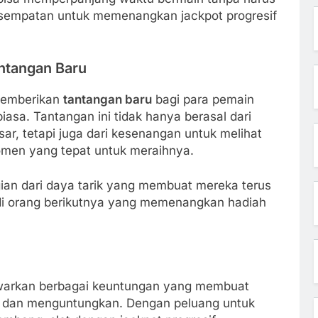
esempatan untuk memenangkan jackpot progresif
antangan Baru
 memberikan
tantangan baru
bagi para pemain
asa. Tantangan ini tidak hanya berasal dari
, tetapi juga dari kesenangan untuk melihat
men yang tepat untuk meraihnya.
gian dari daya tarik yang membuat mereka terus
adi orang berikutnya yang memenangkan hadiah
awarkan berbagai keuntungan yang membuat
 dan menguntungkan. Dengan peluang untuk