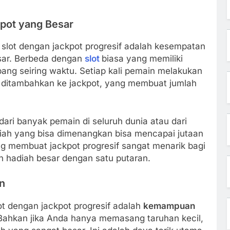
pot yang Besar
 slot dengan jackpot progresif adalah kesempatan
sar. Berbeda dengan
slot
biasa yang memiliki
bang seiring waktu. Setiap kali pemain melakukan
ut ditambahkan ke jackpot, yang membuat jumlah
dari banyak pemain di seluruh dunia atau dari
iah yang bisa dimenangkan bisa mencapai jutaan
ang membuat jackpot progresif sangat menarik bagi
hadiah besar dengan satu putaran.
n
ot dengan jackpot progresif adalah
kemampuan
 Bahkan jika Anda hanya memasang taruhan kecil,