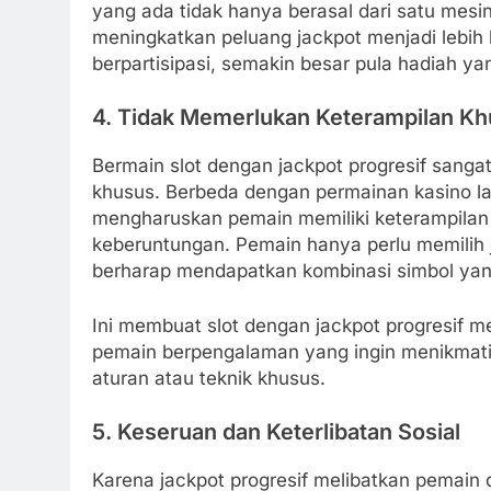
yang ada tidak hanya berasal dari satu mesin
meningkatkan peluang jackpot menjadi lebih
berpartisipasi, semakin besar pula hadiah y
4. Tidak Memerlukan Keterampilan K
Bermain slot dengan jackpot progresif sang
khusus. Berbeda dengan permainan kasino lai
mengharuskan pemain memiliki keterampilan 
keberuntungan. Pemain hanya perlu memilih
berharap mendapatkan kombinasi simbol yan
Ini membuat slot dengan jackpot progresif m
pemain berpengalaman yang ingin menikmati
aturan atau teknik khusus.
5. Keseruan dan Keterlibatan Sosial
Karena jackpot progresif melibatkan pemain d