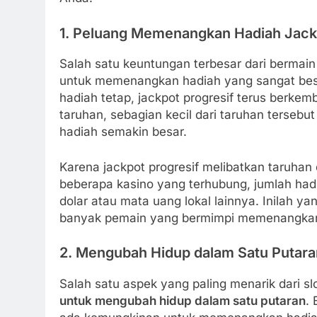
1. Peluang Memenangkan Hadiah Jack
Salah satu keuntungan terbesar dari bermain
untuk memenangkan hadiah yang sangat be
hadiah tetap, jackpot progresif terus berkem
taruhan, sebagian kecil dari taruhan terseb
hadiah semakin besar.
Karena jackpot progresif melibatkan taruhan 
beberapa kasino yang terhubung, jumlah had
dolar atau mata uang lokal lainnya. Inilah y
banyak pemain yang bermimpi memenangkan 
2. Mengubah Hidup dalam Satu Putara
Salah satu aspek yang paling menarik dari sl
untuk mengubah hidup dalam satu putaran
.