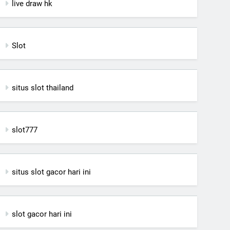
live draw hk
Slot
situs slot thailand
slot777
situs slot gacor hari ini
slot gacor hari ini