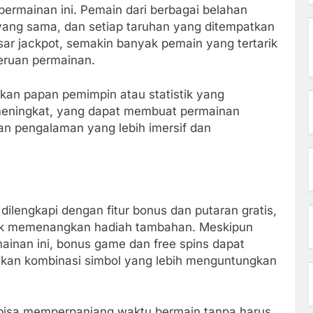
permainan ini. Pemain dari berbagai belahan
 yang sama, dan setiap taruhan yang ditempatkan
r jackpot, semakin banyak pemain yang tertarik
seruan permainan.
kan papan pemimpin atau statistik yang
meningkat, yang dapat membuat permainan
n pengalaman yang lebih imersif dan
a dilengkapi dengan fitur bonus dan putaran gratis,
uk memenangkan hadiah tambahan. Meskipun
rmainan ini, bonus game dan free spins dapat
kan kombinasi simbol yang lebih menguntungkan
 bisa memperpanjang waktu bermain tanpa harus