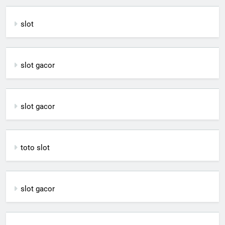
slot
slot gacor
slot gacor
toto slot
slot gacor