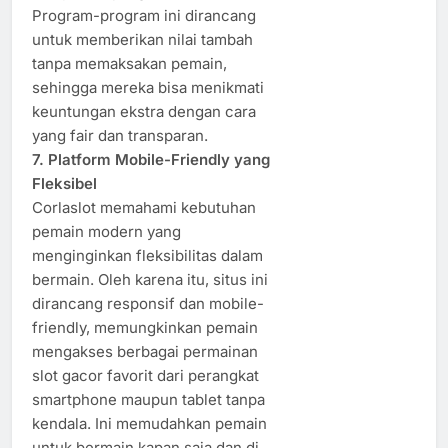
Program-program ini dirancang
untuk memberikan nilai tambah
tanpa memaksakan pemain,
sehingga mereka bisa menikmati
keuntungan ekstra dengan cara
yang fair dan transparan.
7. Platform Mobile-Friendly yang
Fleksibel
Corlaslot memahami kebutuhan
pemain modern yang
menginginkan fleksibilitas dalam
bermain. Oleh karena itu, situs ini
dirancang responsif dan mobile-
friendly, memungkinkan pemain
mengakses berbagai permainan
slot gacor favorit dari perangkat
smartphone maupun tablet tanpa
kendala. Ini memudahkan pemain
untuk bermain kapan saja dan di