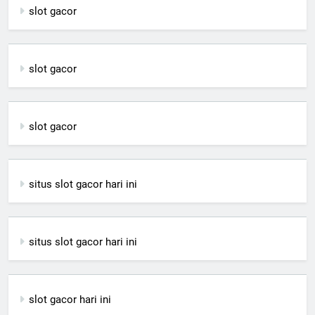
slot gacor
slot gacor
slot gacor
situs slot gacor hari ini
situs slot gacor hari ini
slot gacor hari ini