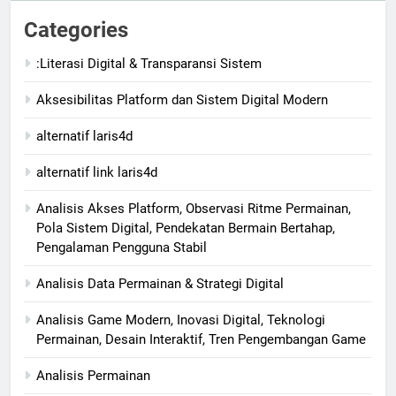
Categories
:Literasi Digital & Transparansi Sistem
Aksesibilitas Platform dan Sistem Digital Modern
alternatif laris4d
alternatif link laris4d
Analisis Akses Platform, Observasi Ritme Permainan,
Pola Sistem Digital, Pendekatan Bermain Bertahap,
Pengalaman Pengguna Stabil
Analisis Data Permainan & Strategi Digital
Analisis Game Modern, Inovasi Digital, Teknologi
Permainan, Desain Interaktif, Tren Pengembangan Game
Analisis Permainan