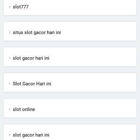
slot777
situs slot gacor hari ini
slot gacor hari ini
Slot Gacor Hari ini
slot online
slot gacor hari ini