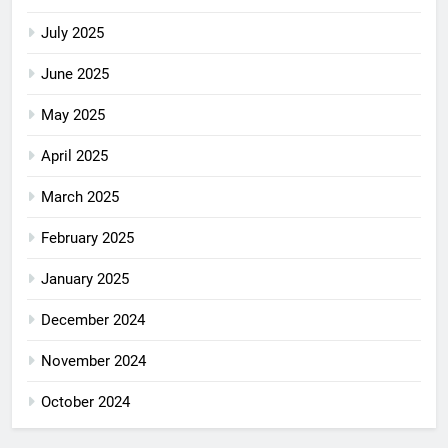
July 2025
June 2025
May 2025
April 2025
March 2025
February 2025
January 2025
December 2024
November 2024
October 2024