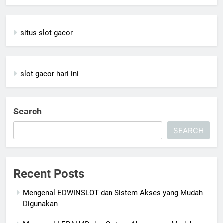
situs slot gacor
slot gacor hari ini
Search
SEARCH
Recent Posts
Mengenal EDWINSLOT dan Sistem Akses yang Mudah
Digunakan