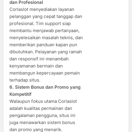
dan Profesional
Corlaslot menyediakan layanan
pelanggan yang cepat tanggap dan
profesional. Tim support siap
membantu menjawab pertanyaan,
menyelesaikan masalah teknis, dan
memberikan panduan kapan pun
dibutuhkan. Pelayanan yang ramah
dan responsif ini menambah
kenyamanan bermain dan
membangun kepercayaan pemain
terhadap situs.
6. Sistem Bonus dan Promo yang
Kompetitif
Walaupun fokus utama Corlaslot
adalah kualitas permainan dan
pengalaman pengguna, situs ini
juga menawarkan sistem bonus
dan promo yang menarik.