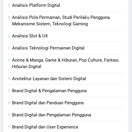
Analisis Platform Digital
Analisis Pola Permainan, Studi Perilaku Pengguna,
Mekanisme Sistem, Teknologi Gaming
Analisis Slot & UX
Analisis Teknologi Permainan Digital
Anime & Manga, Game & Hiburan, Pop Culture, Fantasi,
Hiburan Digital
Arsitektur Layanan dan Sistem Digital
Brand Digital & Pengalaman Pengguna
Brand Digital dan Panduan Pengguna
Brand Digital dan Pengalaman Pengguna
Brand Digital dan User Experience