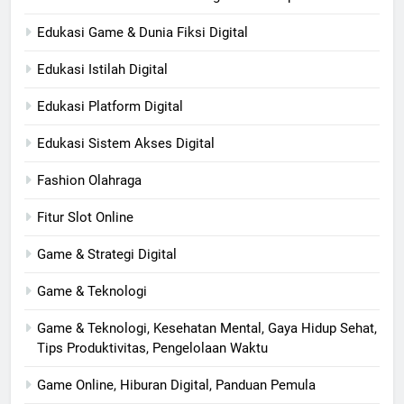
Edukasi Game & Dunia Fiksi Digital
Edukasi Istilah Digital
Edukasi Platform Digital
Edukasi Sistem Akses Digital
Fashion Olahraga
Fitur Slot Online
Game & Strategi Digital
Game & Teknologi
Game & Teknologi, Kesehatan Mental, Gaya Hidup Sehat,
Tips Produktivitas, Pengelolaan Waktu
Game Online, Hiburan Digital, Panduan Pemula