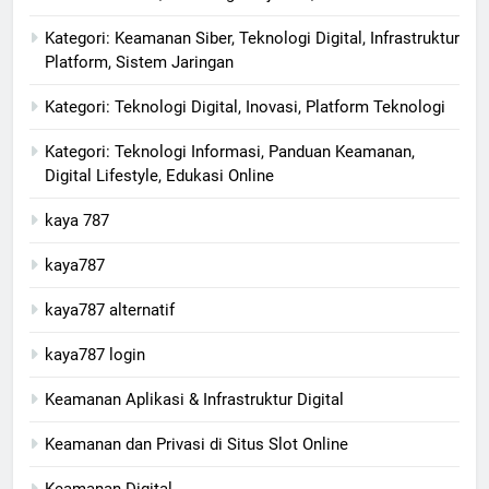
Kategori: Keamanan Siber, Teknologi Digital, Infrastruktur
Platform, Sistem Jaringan
Kategori: Teknologi Digital, Inovasi, Platform Teknologi
Kategori: Teknologi Informasi, Panduan Keamanan,
Digital Lifestyle, Edukasi Online
kaya 787
kaya787
kaya787 alternatif
kaya787 login
Keamanan Aplikasi & Infrastruktur Digital
Keamanan dan Privasi di Situs Slot Online
Keamanan Digital