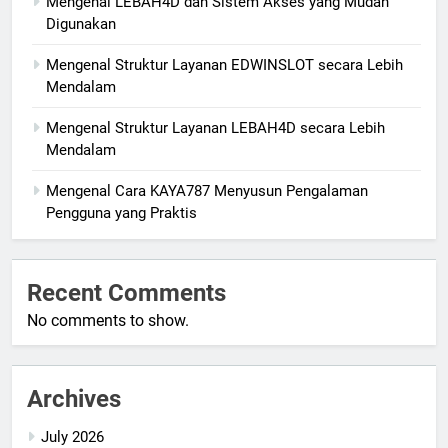
Mengenal LEBAH4D dan Sistem Akses yang Mudah
Digunakan
Mengenal Struktur Layanan EDWINSLOT secara Lebih
Mendalam
Mengenal Struktur Layanan LEBAH4D secara Lebih
Mendalam
Mengenal Cara KAYA787 Menyusun Pengalaman
Pengguna yang Praktis
Recent Comments
No comments to show.
Archives
July 2026