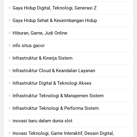
Gaya Hidup Digital, Teknologi, Generasi Z
Gaya Hidup Sehat & Keseimbangan Hidup
Hiburan, Game, Judi Online
info situs gacor
Infrastruktur & Kinerja Sistem
Infrastruktur Cloud & Keandalan Layanan
Infrastruktur Digital & Teknologi Akses
Infrastruktur Teknologi & Manajemen Sistem
Infrastruktur Teknologi & Performa Sistem
inovasi baru dalam dunia slot
Inovasi Teknologi, Game Interaktif, Desain Digital,