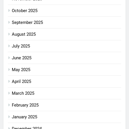
October 2025
September 2025
August 2025
July 2025
June 2025
May 2025
April 2025
March 2025
February 2025
January 2025
December 2024