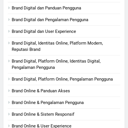
Brand Digital dan Panduan Pengguna
Brand Digital dan Pengalaman Pengguna
Brand Digital dan User Experience
Brand Digital, Identitas Online, Platform Modern,
Reputasi Brand
Brand Digital, Platform Online, Identitas Digital,
Pengalaman Pengguna
Brand Digital, Platform Online, Pengalaman Pengguna
Brand Online & Panduan Akses
Brand Online & Pengalaman Pengguna
Brand Online & Sistem Responsif
Brand Online & User Experience