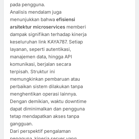
pada pengguna.
Analisis mendalam juga
menunjukkan bahwa
efisiensi
arsitektur microservices
memberi
dampak signifikan terhadap kinerja
keseluruhan link KAYA787. Setiap
layanan, seperti autentikasi,
manajemen data, hingga API
komunikasi, berjalan secara
terpisah. Struktur ini
memungkinkan pembaruan atau
perbaikan sistem dilakukan tanpa
menghentikan operasi lainnya.
Dengan demikian, waktu downtime
dapat diminimalkan dan pengguna
tetap mendapatkan akses tanpa
gangguan.
Dari perspektif pengalaman
pengguna, kinerja server yang