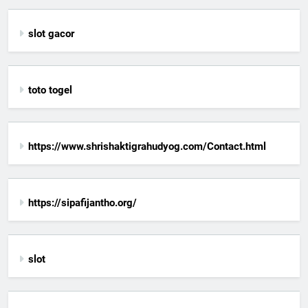
slot gacor
toto togel
https://www.shrishaktigrahudyog.com/Contact.html
https://sipafijantho.org/
slot