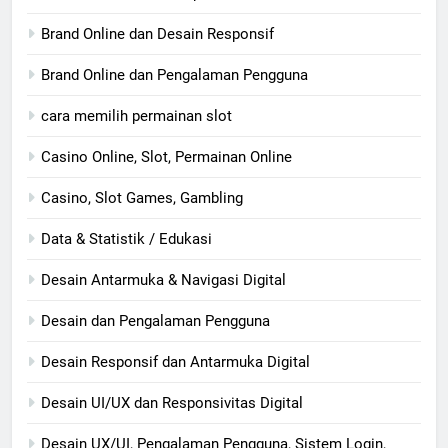
Brand Online dan Desain Responsif
Brand Online dan Pengalaman Pengguna
cara memilih permainan slot
Casino Online, Slot, Permainan Online
Casino, Slot Games, Gambling
Data & Statistik / Edukasi
Desain Antarmuka & Navigasi Digital
Desain dan Pengalaman Pengguna
Desain Responsif dan Antarmuka Digital
Desain UI/UX dan Responsivitas Digital
Desain UX/UI, Pengalaman Pengguna, Sistem Login,