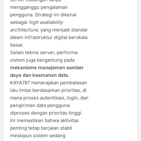
mengganggu pengalaman
pengguna. Strategi ini dikenal
sebagai
high availability
architecture
, yang menjadi standar
dalam infrastruktur digital berskala
besar.
Selain teknis server, performa
sistem juga bergantung pada
mekanisme manajemen sumber
daya dan keamanan data
.
KAYA787 menerapkan pembatasan
lalu lintas berdasarkan prioritas, di
mana proses autentikasi, login, dan
pengiriman data pengguna
diproses dengan prioritas tinggi.
Ini memastikan bahwa aktivitas
penting tetap berjalan stabil
meskipun sistem sedang