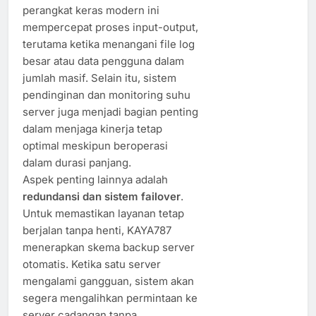
perangkat keras modern ini
mempercepat proses input-output,
terutama ketika menangani file log
besar atau data pengguna dalam
jumlah masif. Selain itu, sistem
pendinginan dan monitoring suhu
server juga menjadi bagian penting
dalam menjaga kinerja tetap
optimal meskipun beroperasi
dalam durasi panjang.
Aspek penting lainnya adalah
redundansi dan sistem failover
.
Untuk memastikan layanan tetap
berjalan tanpa henti, KAYA787
menerapkan skema backup server
otomatis. Ketika satu server
mengalami gangguan, sistem akan
segera mengalihkan permintaan ke
server cadangan tanpa