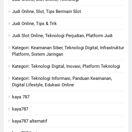
Judi Online, Slot, Tips Bermain Slot
Judi Online, Tips & Trik
Judi Slot Online, Teknologi Perjudian, Platform Judi
Kategori: Keamanan Siber, Teknologi Digital, Infrastruktur
Platform, Sistem Jaringan
Kategori: Teknologi Digital, Inovasi, Platform Teknologi
Kategori: Teknologi Informasi, Panduan Keamanan,
Digital Lifestyle, Edukasi Online
kaya 787
kaya787
kaya787 alternatif