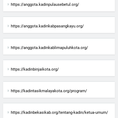
https://anggota.kadinpulausebetul.org/
https://anggota.kadinkabpasangkayu.org/
https://anggota.kadinkablimapuluhkota.org/
https://kadinbinjaikota.org/
https://kadintasikmalayakota.org/program/
https://kadinbekasikab.org/tentang-kadin/ketua-umum/