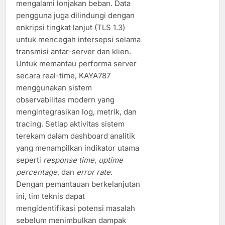
mengalami lonjakan beban. Data
pengguna juga dilindungi dengan
enkripsi tingkat lanjut (TLS 1.3)
untuk mencegah intersepsi selama
transmisi antar-server dan klien.
Untuk memantau performa server
secara real-time, KAYA787
menggunakan sistem
observabilitas modern yang
mengintegrasikan log, metrik, dan
tracing. Setiap aktivitas sistem
terekam dalam dashboard analitik
yang menampilkan indikator utama
seperti
response time
,
uptime
percentage
, dan
error rate
.
Dengan pemantauan berkelanjutan
ini, tim teknis dapat
mengidentifikasi potensi masalah
sebelum menimbulkan dampak