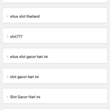
situs slot thailand
slot777
situs slot gacor hari ini
slot gacor hari ini
Slot Gacor Hari ini