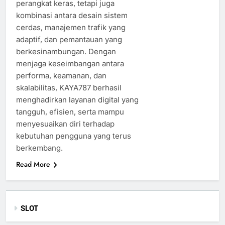
perangkat keras, tetapi juga
kombinasi antara desain sistem
cerdas, manajemen trafik yang
adaptif, dan pemantauan yang
berkesinambungan. Dengan
menjaga keseimbangan antara
performa, keamanan, dan
skalabilitas, KAYA787 berhasil
menghadirkan layanan digital yang
tangguh, efisien, serta mampu
menyesuaikan diri terhadap
kebutuhan pengguna yang terus
berkembang.
Read More
SLOT