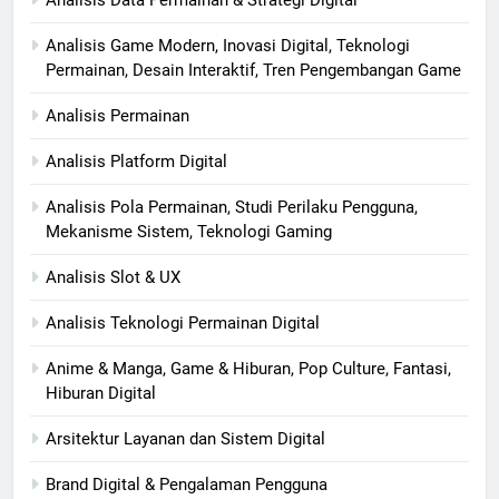
Analisis Game Modern, Inovasi Digital, Teknologi
Permainan, Desain Interaktif, Tren Pengembangan Game
Analisis Permainan
Analisis Platform Digital
Analisis Pola Permainan, Studi Perilaku Pengguna,
Mekanisme Sistem, Teknologi Gaming
Analisis Slot & UX
Analisis Teknologi Permainan Digital
Anime & Manga, Game & Hiburan, Pop Culture, Fantasi,
Hiburan Digital
Arsitektur Layanan dan Sistem Digital
Brand Digital & Pengalaman Pengguna