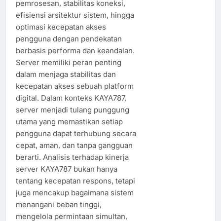
pemrosesan, stabilitas koneksi,
efisiensi arsitektur sistem, hingga
optimasi kecepatan akses
pengguna dengan pendekatan
berbasis performa dan keandalan.
Server memiliki peran penting
dalam menjaga stabilitas dan
kecepatan akses sebuah platform
digital. Dalam konteks KAYA787,
server menjadi tulang punggung
utama yang memastikan setiap
pengguna dapat terhubung secara
cepat, aman, dan tanpa gangguan
berarti. Analisis terhadap kinerja
server KAYA787 bukan hanya
tentang kecepatan respons, tetapi
juga mencakup bagaimana sistem
menangani beban tinggi,
mengelola permintaan simultan,