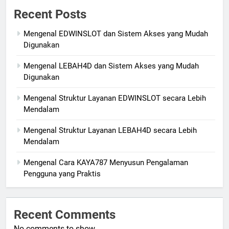
Recent Posts
Mengenal EDWINSLOT dan Sistem Akses yang Mudah
Digunakan
Mengenal LEBAH4D dan Sistem Akses yang Mudah
Digunakan
Mengenal Struktur Layanan EDWINSLOT secara Lebih
Mendalam
Mengenal Struktur Layanan LEBAH4D secara Lebih
Mendalam
Mengenal Cara KAYA787 Menyusun Pengalaman
Pengguna yang Praktis
Recent Comments
No comments to show.