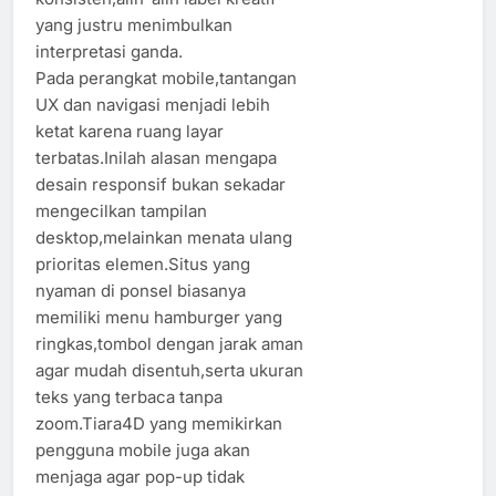
yang justru menimbulkan
interpretasi ganda.
Pada perangkat mobile,tantangan
UX dan navigasi menjadi lebih
ketat karena ruang layar
terbatas.Inilah alasan mengapa
desain responsif bukan sekadar
mengecilkan tampilan
desktop,melainkan menata ulang
prioritas elemen.Situs yang
nyaman di ponsel biasanya
memiliki menu hamburger yang
ringkas,tombol dengan jarak aman
agar mudah disentuh,serta ukuran
teks yang terbaca tanpa
zoom.Tiara4D yang memikirkan
pengguna mobile juga akan
menjaga agar pop-up tidak