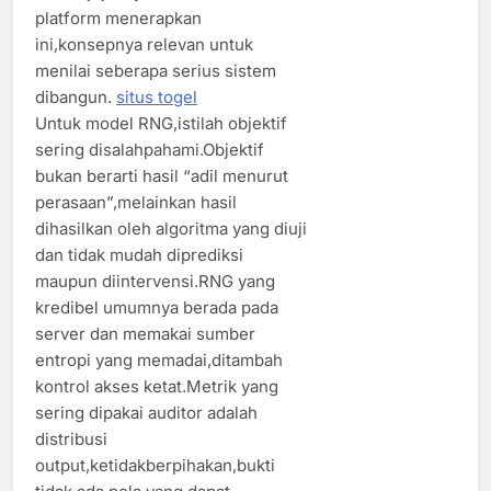
platform menerapkan
ini,konsepnya relevan untuk
menilai seberapa serius sistem
dibangun.
situs togel
Untuk model RNG,istilah objektif
sering disalahpahami.Objektif
bukan berarti hasil “adil menurut
perasaan”,melainkan hasil
dihasilkan oleh algoritma yang diuji
dan tidak mudah diprediksi
maupun diintervensi.RNG yang
kredibel umumnya berada pada
server dan memakai sumber
entropi yang memadai,ditambah
kontrol akses ketat.Metrik yang
sering dipakai auditor adalah
distribusi
output,ketidakberpihakan,bukti