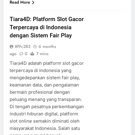
Read More
Tiara4D: Platform Slot Gacor
Terpercaya di Indonesia
dengan Sistem Fair Play
8f9c283
6 months
ago
0
7 mins
Tiara4D adalah platform slot gacor
terpercaya di Indonesia yang
mengedepankan sistem fair play,
keamanan data, dan pengalaman
bermain profesional dengan
peluang menang yang transparan.
Di tengah pesatnya perkembangan
industri hiburan digital, platform
slot online semakin diminati oleh
masyarakat Indonesia. Salah satu