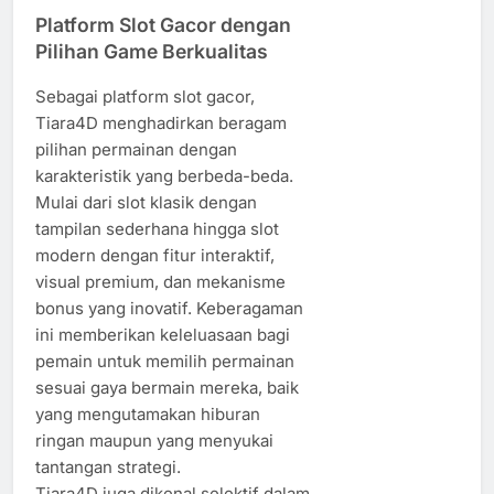
Platform Slot Gacor dengan
Pilihan Game Berkualitas
Sebagai platform slot gacor,
Tiara4D menghadirkan beragam
pilihan permainan dengan
karakteristik yang berbeda-beda.
Mulai dari slot klasik dengan
tampilan sederhana hingga slot
modern dengan fitur interaktif,
visual premium, dan mekanisme
bonus yang inovatif. Keberagaman
ini memberikan keleluasaan bagi
pemain untuk memilih permainan
sesuai gaya bermain mereka, baik
yang mengutamakan hiburan
ringan maupun yang menyukai
tantangan strategi.
Tiara4D juga dikenal selektif dalam