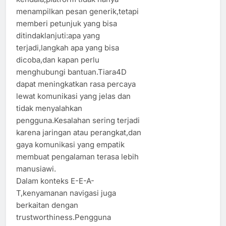
menampilkan pesan generik,tetapi
memberi petunjuk yang bisa
ditindaklanjuti:apa yang
terjadi,langkah apa yang bisa
dicoba,dan kapan perlu
menghubungi bantuan.Tiara4D
dapat meningkatkan rasa percaya
lewat komunikasi yang jelas dan
tidak menyalahkan
pengguna.Kesalahan sering terjadi
karena jaringan atau perangkat,dan
gaya komunikasi yang empatik
membuat pengalaman terasa lebih
manusiawi.
Dalam konteks E-E-A-
T,kenyamanan navigasi juga
berkaitan dengan
trustworthiness.Pengguna