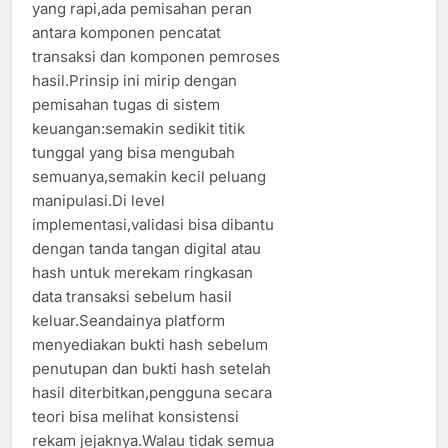
yang rapi,ada pemisahan peran
antara komponen pencatat
transaksi dan komponen pemroses
hasil.Prinsip ini mirip dengan
pemisahan tugas di sistem
keuangan:semakin sedikit titik
tunggal yang bisa mengubah
semuanya,semakin kecil peluang
manipulasi.Di level
implementasi,validasi bisa dibantu
dengan tanda tangan digital atau
hash untuk merekam ringkasan
data transaksi sebelum hasil
keluar.Seandainya platform
menyediakan bukti hash sebelum
penutupan dan bukti hash setelah
hasil diterbitkan,pengguna secara
teori bisa melihat konsistensi
rekam jejaknya.Walau tidak semua