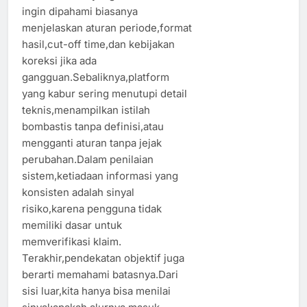
ingin dipahami biasanya
menjelaskan aturan periode,format
hasil,cut-off time,dan kebijakan
koreksi jika ada
gangguan.Sebaliknya,platform
yang kabur sering menutupi detail
teknis,menampilkan istilah
bombastis tanpa definisi,atau
mengganti aturan tanpa jejak
perubahan.Dalam penilaian
sistem,ketiadaan informasi yang
konsisten adalah sinyal
risiko,karena pengguna tidak
memiliki dasar untuk
memverifikasi klaim.
Terakhir,pendekatan objektif juga
berarti memahami batasnya.Dari
sisi luar,kita hanya bisa menilai