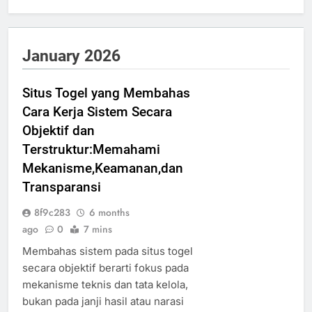
January 2026
Situs Togel yang Membahas
Cara Kerja Sistem Secara
Objektif dan
Terstruktur:Memahami
Mekanisme,Keamanan,dan
Transparansi
8f9c283
6 months
ago
0
7 mins
Membahas sistem pada situs togel
secara objektif berarti fokus pada
mekanisme teknis dan tata kelola,
bukan pada janji hasil atau narasi