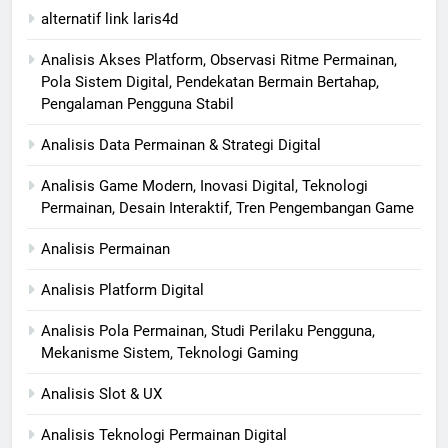
alternatif link laris4d
Analisis Akses Platform, Observasi Ritme Permainan,
Pola Sistem Digital, Pendekatan Bermain Bertahap,
Pengalaman Pengguna Stabil
Analisis Data Permainan & Strategi Digital
Analisis Game Modern, Inovasi Digital, Teknologi
Permainan, Desain Interaktif, Tren Pengembangan Game
Analisis Permainan
Analisis Platform Digital
Analisis Pola Permainan, Studi Perilaku Pengguna,
Mekanisme Sistem, Teknologi Gaming
Analisis Slot & UX
Analisis Teknologi Permainan Digital