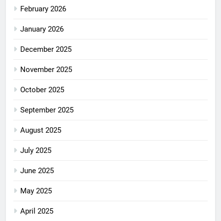
February 2026
January 2026
December 2025
November 2025
October 2025
September 2025
August 2025
July 2025
June 2025
May 2025
April 2025