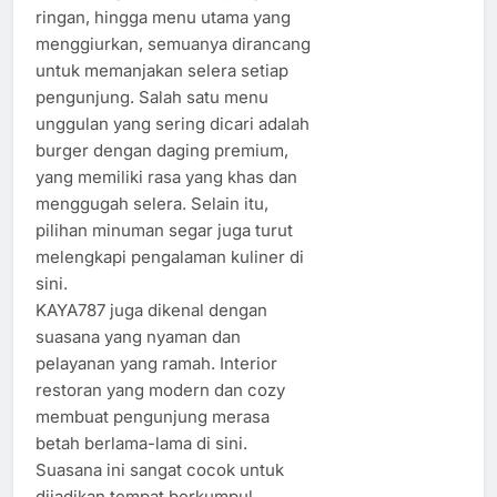
ringan, hingga menu utama yang
menggiurkan, semuanya dirancang
untuk memanjakan selera setiap
pengunjung. Salah satu menu
unggulan yang sering dicari adalah
burger dengan daging premium,
yang memiliki rasa yang khas dan
menggugah selera. Selain itu,
pilihan minuman segar juga turut
melengkapi pengalaman kuliner di
sini.
KAYA787 juga dikenal dengan
suasana yang nyaman dan
pelayanan yang ramah. Interior
restoran yang modern dan cozy
membuat pengunjung merasa
betah berlama-lama di sini.
Suasana ini sangat cocok untuk
dijadikan tempat berkumpul