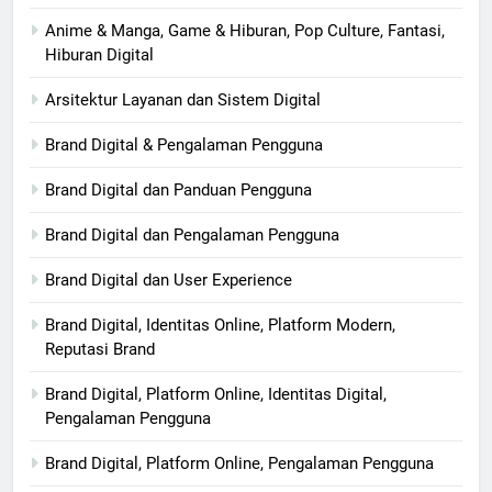
Anime & Manga, Game & Hiburan, Pop Culture, Fantasi,
Hiburan Digital
Arsitektur Layanan dan Sistem Digital
Brand Digital & Pengalaman Pengguna
Brand Digital dan Panduan Pengguna
Brand Digital dan Pengalaman Pengguna
Brand Digital dan User Experience
Brand Digital, Identitas Online, Platform Modern,
Reputasi Brand
Brand Digital, Platform Online, Identitas Digital,
Pengalaman Pengguna
Brand Digital, Platform Online, Pengalaman Pengguna