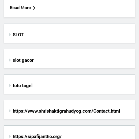
Read More
SLOT
slot gacor
toto togel
https://www.shrishaktigrahudyog.com/Contact.html
https://sipafijantho.org/