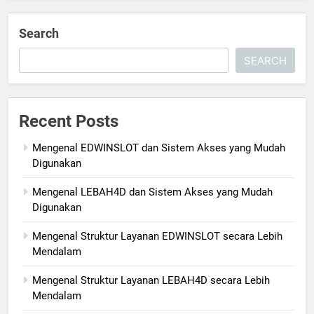
Search
SEARCH
Recent Posts
Mengenal EDWINSLOT dan Sistem Akses yang Mudah
Digunakan
Mengenal LEBAH4D dan Sistem Akses yang Mudah
Digunakan
Mengenal Struktur Layanan EDWINSLOT secara Lebih
Mendalam
Mengenal Struktur Layanan LEBAH4D secara Lebih
Mendalam