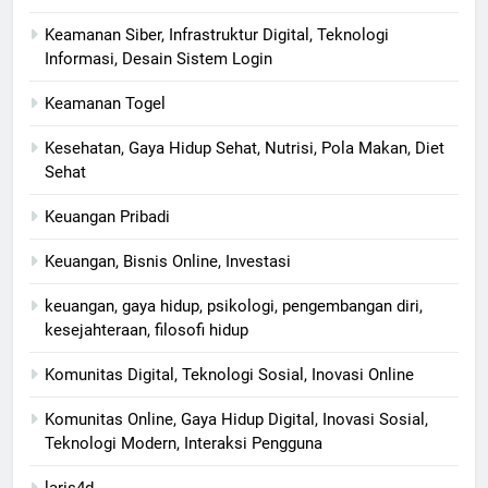
Keamanan Siber, Infrastruktur Digital, Teknologi
Informasi, Desain Sistem Login
Keamanan Togel
Kesehatan, Gaya Hidup Sehat, Nutrisi, Pola Makan, Diet
Sehat
Keuangan Pribadi
Keuangan, Bisnis Online, Investasi
keuangan, gaya hidup, psikologi, pengembangan diri,
kesejahteraan, filosofi hidup
Komunitas Digital, Teknologi Sosial, Inovasi Online
Komunitas Online, Gaya Hidup Digital, Inovasi Sosial,
Teknologi Modern, Interaksi Pengguna
laris4d