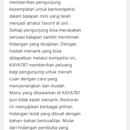
memberikan pengunjung
kesempatan untuk berkompetisi
dalam balapan mini yang telah
menjadi atraksi favorit di sini.
Setiap pengunjung bisa merasakan
sensasi balapan sambil menikmati
hidangan yang disajikan. Dengan
hadiah menarik yang bisa
didapatkan melalui kompetisi ini,
KAYA787 memberikan peluang
bagi pengunjung untuk meraih
cuan dengan cara yang
menyenangkan dan mudah.
Menu yang ditawarkan di KAYA787
pun tidak kalah menarik. Restoran
ini menyajikan berbagai pilihan
hidangan lezat yang dibuat dengan
bahan-bahan berkualitas. Mulai
dari hidangan pembuka yang