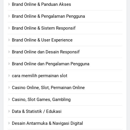
Brand Online & Panduan Akses
Brand Online & Pengalaman Pengguna
Brand Online & Sistem Responsif
Brand Online & User Experience
Brand Online dan Desain Responsif
Brand Online dan Pengalaman Pengguna
cara memilih permainan slot
Casino Online, Slot, Permainan Online
Casino, Slot Games, Gambling
Data & Statistik / Edukasi
Desain Antarmuka & Navigasi Digital