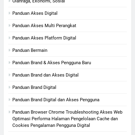
Olahraga, Ekonomi, Sosial
Panduan Akses Digital
Panduan Akses Multi Perangkat
Panduan Akses Platform Digital
Panduan Bermain
Panduan Brand & Akses Pengguna Baru
Panduan Brand dan Akses Digital
Panduan Brand Digital
Panduan Brand Digital dan Akses Pengguna
Panduan Browser Chrome Troubleshooting Akses Web
Optimasi Performa Halaman Pengelolaan Cache dan
Cookies Pengalaman Pengguna Digital