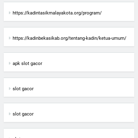
https://kadintasikmalayakota.org/program/
https://kadinbekasikab.org/tentang-kadin/ketua-umum/
apk slot gacor
slot gacor
slot gacor