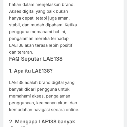
hatian dalam menjelaskan brand.
Akses digital yang baik bukan
hanya cepat, tetapi juga aman,
stabil, dan mudah dipahami.Ketika
pengguna memahami hal ini,
pengalaman mereka terhadap
LAE138 akan terasa lebih positif
dan terarah.
FAQ Seputar LAE138
1. Apa itu LAE138?
LAE138 adalah brand digital yang
banyak dicari pengguna untuk
memahami akses, pengalaman
penggunaan, keamanan akun, dan
kemudahan navigasi secara online.
2. Mengapa LAE138 banyak