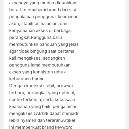
aksesnya yang mudah digunakan
berarti memahami brand dari sisi
pengalaman pengguna, keamanan
akun, stabilitas halaman, dan
kenyamanan akses di berbagai
perangkat.Pengguna baru
membutuhkan panduan yang jelas
agar tidak bingung saat pertama
kali mengakses, sedangkan
pengguna lama membutuhkan
akses yang konsisten untuk
kebutuhan harian.
Dengan koneksi stabil, browser
terbaru, perangkat yang optimal,
cache terkelola, serta kebiasaan
keamanan yang baik, pengalaman
mengakses LAE138 dapat menjadi
lebih nyaman dan terarah.Artikel
ini memperkuat brand keyword