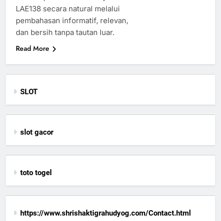
LAE138 secara natural melalui
pembahasan informatif, relevan,
dan bersih tanpa tautan luar.
Read More
SLOT
slot gacor
toto togel
https://www.shrishaktigrahudyog.com/Contact.html