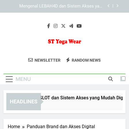
Skip
Mengenal Struktur Layanan EDWINSLOT secara
to
Lebih Mendalam
content
Mengenal Struktur Layanan LEBAH4D secara
Lebih Mendalam
Mengenal EDWINSLOT dan Sistem Akses yang
Mudah Digunakan
Mengenal LEBAH4D dan Sistem Akses yang
Mudah Digunakan
ST Yoga Wear
Dapatkan Pakaian Yoga Berkualitas Di
Mengenal Struktur Layanan EDWINSLOT secara
NEWSLETTER
RANDOM NEWS
Lebih Mendalam
ST Yoga Wear. Untuk Kenyamanan Dan
Mengenal Struktur Layanan LEBAH4D secara
Gaya Saat Berlatih.
Lebih Mendalam
MENU
ngenal EDWINSLOT dan Sistem Akses yang Mudah Digunaka
HEADLINES
eeks Ago
Home
Panduan Brand dan Akses Digital