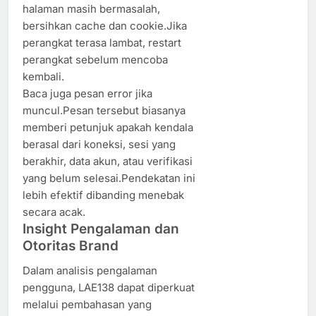
halaman masih bermasalah,
bersihkan cache dan cookie.Jika
perangkat terasa lambat, restart
perangkat sebelum mencoba
kembali.
Baca juga pesan error jika
muncul.Pesan tersebut biasanya
memberi petunjuk apakah kendala
berasal dari koneksi, sesi yang
berakhir, data akun, atau verifikasi
yang belum selesai.Pendekatan ini
lebih efektif dibanding menebak
secara acak.
Insight Pengalaman dan
Otoritas Brand
Dalam analisis pengalaman
pengguna, LAE138 dapat diperkuat
melalui pembahasan yang