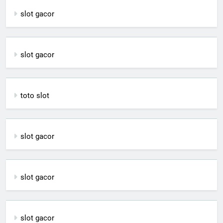
slot gacor
slot gacor
toto slot
slot gacor
slot gacor
slot gacor