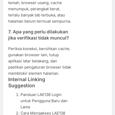
lemah, browser usang, cache
menumpuk, perangkat berat,
terlalu banyak tab terbuka, atau
halaman belum termuat sempurna.
7. Apa yang perlu dilakukan
jika verifikasi tidak muncul?
Periksa koneksi, bersihkan cache,
gunakan browser lain, tutup
aplikasi latar belakang, dan
pastikan pengaturan browser tidak
memblokir elemen halaman.
Internal Linking
Suggestion
Panduan LAE138 Login
untuk Pengguna Baru dan
Lama
Cara Mengakses LAE138