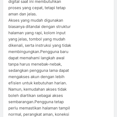
digital saat ini membutuhkan
proses yang cepat, tetapi tetap
aman dan jelas.
Akses yang mudah digunakan
biasanya ditandai dengan struktur
halaman yang rapi, kolom input
yang jelas, tombol yang mudah
dikenali, serta instruksi yang tidak
membingungkan.Pengguna baru
dapat memahami langkah awal
tanpa harus menebak-nebak,
sedangkan pengguna lama dapat
mengakses akun dengan lebih
efisien untuk kebutuhan harian.
Namun, kemudahan akses tidak
boleh diartikan sebagai akses
sembarangan.Pengguna tetap
perlu memastikan halaman tampil
normal, perangkat aman, koneksi