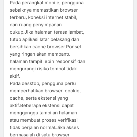
Pada perangkat mobile, pengguna
sebaiknya memastikan browser
terbaru, koneksi internet stabil,
dan ruang penyimpanan
cukup.Jika halaman terasa lambat,
tutup aplikasi latar belakang dan
bersihkan cache browser.Ponsel
yang ringan akan membantu
halaman tampil lebih responsif dan
mengurangi risiko tombol tidak
aktif.
Pada desktop, pengguna perlu
memperhatikan browser, cookie,
cache, serta ekstensi yang
aktif.Beberapa ekstensi dapat
mengganggu tampilan halaman
atau membuat proses verifikasi
tidak berjalan normal.Jika akses
bermasalah di satu browser,