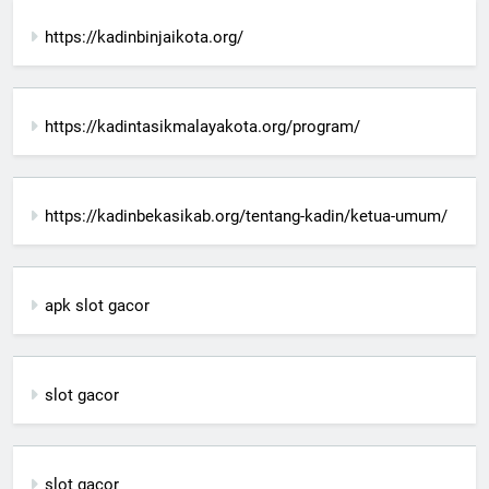
https://kadinbinjaikota.org/
https://kadintasikmalayakota.org/program/
https://kadinbekasikab.org/tentang-kadin/ketua-umum/
apk slot gacor
slot gacor
slot gacor