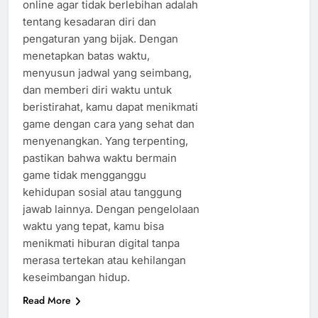
online agar tidak berlebihan adalah
tentang kesadaran diri dan
pengaturan yang bijak. Dengan
menetapkan batas waktu,
menyusun jadwal yang seimbang,
dan memberi diri waktu untuk
beristirahat, kamu dapat menikmati
game dengan cara yang sehat dan
menyenangkan. Yang terpenting,
pastikan bahwa waktu bermain
game tidak mengganggu
kehidupan sosial atau tanggung
jawab lainnya. Dengan pengelolaan
waktu yang tepat, kamu bisa
menikmati hiburan digital tanpa
merasa tertekan atau kehilangan
keseimbangan hidup.
Read More