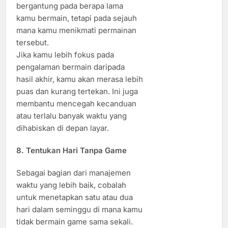
bergantung pada berapa lama
kamu bermain, tetapi pada sejauh
mana kamu menikmati permainan
tersebut.
Jika kamu lebih fokus pada
pengalaman bermain daripada
hasil akhir, kamu akan merasa lebih
puas dan kurang tertekan. Ini juga
membantu mencegah kecanduan
atau terlalu banyak waktu yang
dihabiskan di depan layar.
8. Tentukan Hari Tanpa Game
Sebagai bagian dari manajemen
waktu yang lebih baik, cobalah
untuk menetapkan satu atau dua
hari dalam seminggu di mana kamu
tidak bermain game sama sekali.