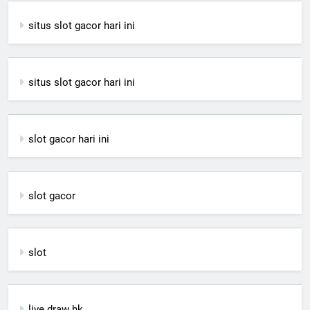
situs slot gacor hari ini
situs slot gacor hari ini
slot gacor hari ini
slot
gacor
slot
live draw hk