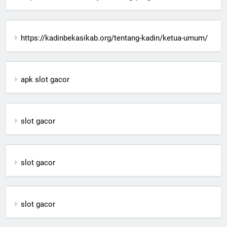
https://kadinbekasikab.org/tentang-kadin/ketua-umum/
apk slot gacor
slot gacor
slot gacor
slot gacor