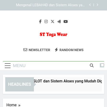
Skip
Mengenal Struktur Layanan EDWINSLOT secara
to
Lebih Mendalam
content
Mengenal Struktur Layanan LEBAH4D secara
Lebih Mendalam
Mengenal EDWINSLOT dan Sistem Akses yang
Mudah Digunakan
Mengenal LEBAH4D dan Sistem Akses yang
Mudah Digunakan
ST Yoga Wear
Dapatkan Pakaian Yoga Berkualitas Di
Mengenal Struktur Layanan EDWINSLOT secara
NEWSLETTER
RANDOM NEWS
Lebih Mendalam
ST Yoga Wear. Untuk Kenyamanan Dan
Mengenal Struktur Layanan LEBAH4D secara
Gaya Saat Berlatih.
Lebih Mendalam
MENU
engenal EDWINSLOT dan Sistem Akses yang Mudah Digunaka
HEADLINES
Weeks Ago
Home