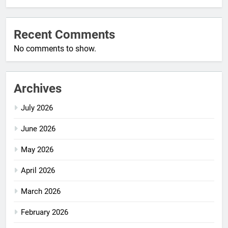
Recent Comments
No comments to show.
Archives
July 2026
June 2026
May 2026
April 2026
March 2026
February 2026