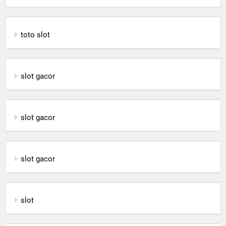
toto slot
slot gacor
slot gacor
slot gacor
slot