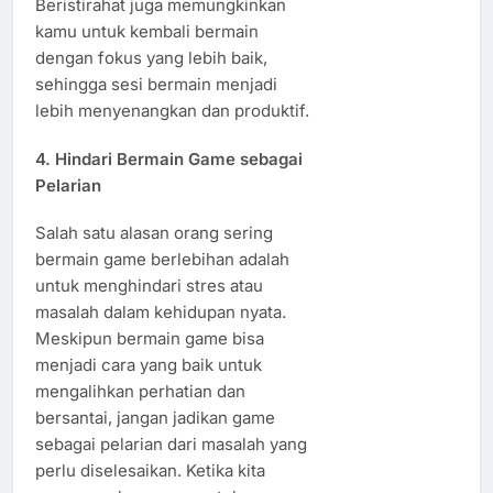
Beristirahat juga memungkinkan
kamu untuk kembali bermain
dengan fokus yang lebih baik,
sehingga sesi bermain menjadi
lebih menyenangkan dan produktif.
4. Hindari Bermain Game sebagai
Pelarian
Salah satu alasan orang sering
bermain game berlebihan adalah
untuk menghindari stres atau
masalah dalam kehidupan nyata.
Meskipun bermain game bisa
menjadi cara yang baik untuk
mengalihkan perhatian dan
bersantai, jangan jadikan game
sebagai pelarian dari masalah yang
perlu diselesaikan. Ketika kita