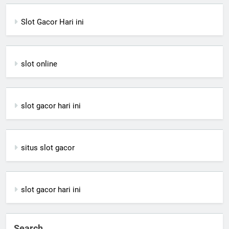
Slot Gacor Hari ini
slot online
slot gacor hari ini
situs slot gacor
slot gacor hari ini
Search