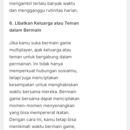
mengambil terlalu banyak waktu
dan mengganggu rutinitas harian.
6. Libatkan Keluarga atau Teman
dalam Bermain
Jika kamu suka bermain game
multiplayer, ajak keluarga atau
teman untuk bergabung dalam
permainan. Ini tidak hanya
memperkuat hubungan sosialmu,
tetapi juga menciptakan
kesempatan untuk menghabiskan
waktu bersama mereka. Bermain
game bersama dapat menciptakan
momen-momen menyenangkan
yang bisa mempererat ikatan.
Dengan cara ini, kamu tetap bisa
menikmati waktu bermain game,