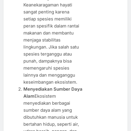
Keanekaragaman hayati
sangat penting karena
setiap spesies memiliki
peran spesifik dalam rantai
makanan dan membantu
menjaga stabilitas
lingkungan. Jika salah satu
spesies terganggu atau
punah, dampaknya bisa
memengaruhi spesies
lainnya dan mengganggu
keseimbangan ekosistem.
Menyediakan Sumber Daya
Alam
Ekosistem
menyediakan berbagai
sumber daya alam yang
dibutuhkan manusia untuk
bertahan hidup, seperti air,