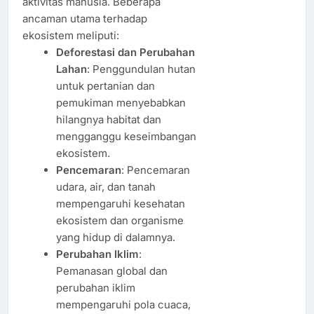
aktivitas manusia. Beberapa
ancaman utama terhadap
ekosistem meliputi:
Deforestasi dan Perubahan
Lahan
: Penggundulan hutan
untuk pertanian dan
pemukiman menyebabkan
hilangnya habitat dan
mengganggu keseimbangan
ekosistem.
Pencemaran
: Pencemaran
udara, air, dan tanah
mempengaruhi kesehatan
ekosistem dan organisme
yang hidup di dalamnya.
Perubahan Iklim
:
Pemanasan global dan
perubahan iklim
mempengaruhi pola cuaca,