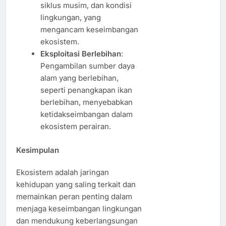
siklus musim, dan kondisi
lingkungan, yang
mengancam keseimbangan
ekosistem.
Eksploitasi Berlebihan
:
Pengambilan sumber daya
alam yang berlebihan,
seperti penangkapan ikan
berlebihan, menyebabkan
ketidakseimbangan dalam
ekosistem perairan.
Kesimpulan
Ekosistem adalah jaringan
kehidupan yang saling terkait dan
memainkan peran penting dalam
menjaga keseimbangan lingkungan
dan mendukung keberlangsungan