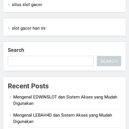
situs slot gacor
slot gacor hari ini
Search
SEARCH
Recent Posts
Mengenal EDWINSLOT dan Sistem Akses yang Mudah
Digunakan
Mengenal LEBAH4D dan Sistem Akses yang Mudah
Digunakan