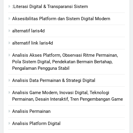
:Literasi Digital & Transparansi Sistem
Aksesibilitas Platform dan Sistem Digital Modern
alternatif laris4d
alternatif link laris4d
Analisis Akses Platform, Observasi Ritme Permainan,
Pola Sistem Digital, Pendekatan Bermain Bertahap,
Pengalaman Pengguna Stabil
Analisis Data Permainan & Strategi Digital
Analisis Game Modern, Inovasi Digital, Teknologi
Permainan, Desain Interaktif, Tren Pengembangan Game
Analisis Permainan
Analisis Platform Digital