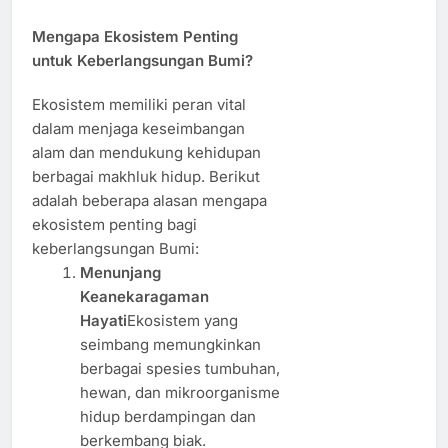
Mengapa Ekosistem Penting
untuk Keberlangsungan Bumi?
Ekosistem memiliki peran vital
dalam menjaga keseimbangan
alam dan mendukung kehidupan
berbagai makhluk hidup. Berikut
adalah beberapa alasan mengapa
ekosistem penting bagi
keberlangsungan Bumi:
Menunjang
Keanekaragaman
Hayati
Ekosistem yang
seimbang memungkinkan
berbagai spesies tumbuhan,
hewan, dan mikroorganisme
hidup berdampingan dan
berkembang biak.