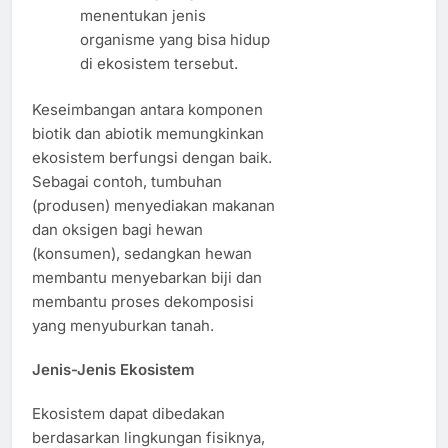
menentukan jenis
organisme yang bisa hidup
di ekosistem tersebut.
Keseimbangan antara komponen
biotik dan abiotik memungkinkan
ekosistem berfungsi dengan baik.
Sebagai contoh, tumbuhan
(produsen) menyediakan makanan
dan oksigen bagi hewan
(konsumen), sedangkan hewan
membantu menyebarkan biji dan
membantu proses dekomposisi
yang menyuburkan tanah.
Jenis-Jenis Ekosistem
Ekosistem dapat dibedakan
berdasarkan lingkungan fisiknya,