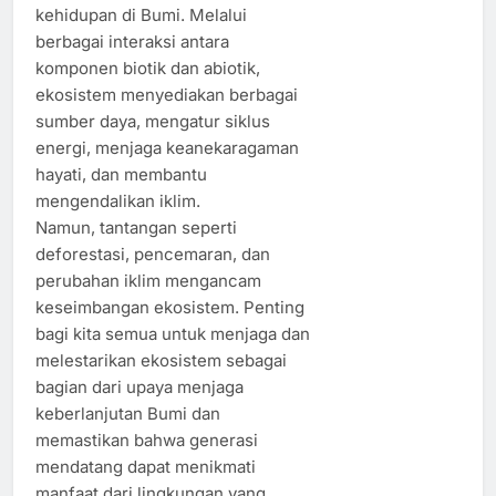
kehidupan di Bumi. Melalui
berbagai interaksi antara
komponen biotik dan abiotik,
ekosistem menyediakan berbagai
sumber daya, mengatur siklus
energi, menjaga keanekaragaman
hayati, dan membantu
mengendalikan iklim.
Namun, tantangan seperti
deforestasi, pencemaran, dan
perubahan iklim mengancam
keseimbangan ekosistem. Penting
bagi kita semua untuk menjaga dan
melestarikan ekosistem sebagai
bagian dari upaya menjaga
keberlanjutan Bumi dan
memastikan bahwa generasi
mendatang dapat menikmati
manfaat dari lingkungan yang