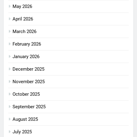
May 2026
April 2026
March 2026
February 2026
January 2026
December 2025
November 2025
October 2025
September 2025
August 2025
July 2025