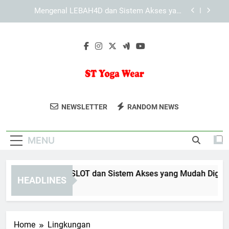
Skip
Mengenal Struktur Layanan EDWINSLOT secara
to
Lebih Mendalam
content
Mengenal Struktur Layanan LEBAH4D secara
Lebih Mendalam
Mengenal EDWINSLOT dan Sistem Akses yang
Mudah Digunakan
Mengenal LEBAH4D dan Sistem Akses yang
Mudah Digunakan
ST Yoga Wear
Dapatkan Pakaian Yoga Berkualitas Di
Mengenal Struktur Layanan EDWINSLOT secara
NEWSLETTER
RANDOM NEWS
Lebih Mendalam
ST Yoga Wear. Untuk Kenyamanan Dan
Mengenal Struktur Layanan LEBAH4D secara
Gaya Saat Berlatih.
Lebih Mendalam
MENU
engenal EDWINSLOT dan Sistem Akses yang Mudah Digunaka
HEADLINES
Weeks Ago
Home
Lingkungan