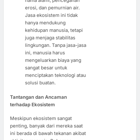
hama alami, pencegahan
erosi, dan pemurnian air.
Jasa ekosistem ini tidak
hanya mendukung
kehidupan manusia, tetapi
juga menjaga stabilitas
lingkungan. Tanpa jasa-jasa
ini, manusia harus
mengeluarkan biaya yang
sangat besar untuk
menciptakan teknologi atau
solusi buatan.
Tantangan dan Ancaman
terhadap Ekosistem
Meskipun ekosistem sangat
penting, banyak dari mereka saat
ini berada di bawah tekanan akibat