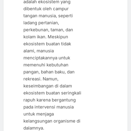
adalah ekosistem yang
dibentuk oleh campur
tangan manusia, seperti
ladang pertanian,
perkebunan, taman, dan
kolam ikan. Meskipun
ekosistem buatan tidak
alami, manusia
menciptakannya untuk
memenuhi kebutuhan
pangan, bahan baku, dan
rekreasi. Namun,
keseimbangan di dalam
ekosistem buatan seringkali
rapuh karena bergantung
pada intervensi manusia
untuk menjaga
kelangsungan organisme di
dalamnya.