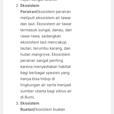
Ekosistem
Perairan
Ekosistem perairan
meliputi ekosistem air tawar
dan laut. Ekosistem air tawar
termasuk sungai, danau, dan
rawa-rawa, sedangkan
ekosistem laut mencakup
lautan, terumbu karang, dan
hutan mangrove. Ekosistem
perairan sangat penting
karena menyediakan habitat
bagi berbagai spesies yang
hanya bisa hidup di
lingkungan air serta menjadi
sumber utama bagi siklus air
di Bumi.
Ekosistem
Buatan
Ekosistem buatan