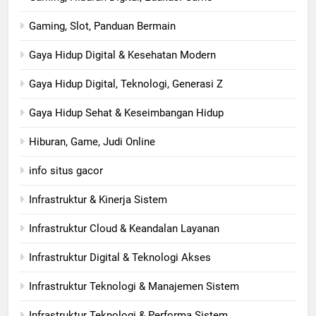
Gaming, Slot, Panduan Bermain
Gaya Hidup Digital & Kesehatan Modern
Gaya Hidup Digital, Teknologi, Generasi Z
Gaya Hidup Sehat & Keseimbangan Hidup
Hiburan, Game, Judi Online
info situs gacor
Infrastruktur & Kinerja Sistem
Infrastruktur Cloud & Keandalan Layanan
Infrastruktur Digital & Teknologi Akses
Infrastruktur Teknologi & Manajemen Sistem
Infrastruktur Teknologi & Performa Sistem