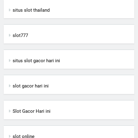
situs slot thailand
slot777
situs slot gacor hari ini
slot gacor hari ini
Slot Gacor Hari ini
slot online