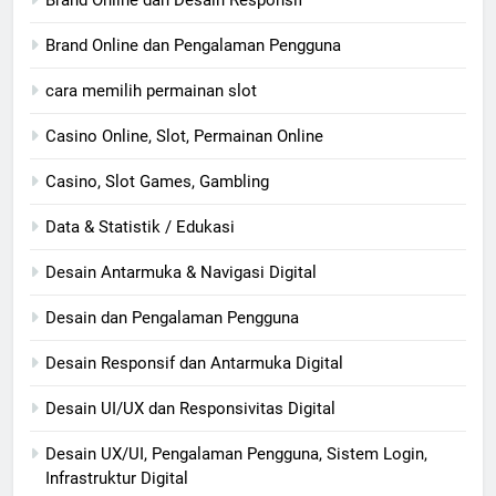
Brand Online dan Pengalaman Pengguna
cara memilih permainan slot
Casino Online, Slot, Permainan Online
Casino, Slot Games, Gambling
Data & Statistik / Edukasi
Desain Antarmuka & Navigasi Digital
Desain dan Pengalaman Pengguna
Desain Responsif dan Antarmuka Digital
Desain UI/UX dan Responsivitas Digital
Desain UX/UI, Pengalaman Pengguna, Sistem Login,
Infrastruktur Digital