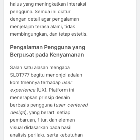
halus yang meningkatkan interaksi
pengguna. Semua ini diatur
dengan detail agar pengalaman
menjelajah terasa alami, tidak
membingungkan, dan tetap estetis.
Pengalaman Pengguna yang
Berpusat pada Kenyamanan
Salah satu alasan mengapa
SLOT777 begitu menonjol adalah
komitmennya terhadap
user
experience
(UX). Platform ini
menerapkan prinsip desain
berbasis pengguna (
user-centered
design
), yang berarti setiap
pembaruan, fitur, dan elemen
visual didasarkan pada hasil
analisis perilaku serta kebutuhan