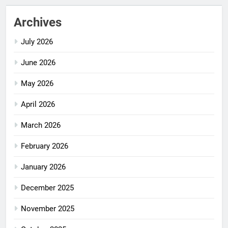
Archives
July 2026
June 2026
May 2026
April 2026
March 2026
February 2026
January 2026
December 2025
November 2025