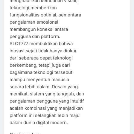
menghadirkan keindahan visual,
teknologi memberikan
fungsionalitas optimal, sementara
pengalaman emosional
membangun koneksi antara
pengguna dan platform.
SLOT777 membuktikan bahwa
inovasi sejati tidak hanya diukur
dari seberapa cepat teknologi
berkembang, tetapi juga dari
bagaimana teknologi tersebut
mampu menyentuh manusia
secara lebih dalam. Desain yang
memikat, sistem yang tangguh, dan
pengalaman pengguna yang intuitif
adalah kombinasi yang menjadikan
platform ini selangkah lebih maju
dalam dunia digital modern.