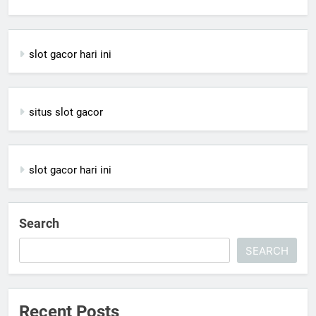
slot gacor hari ini
situs slot gacor
slot gacor hari ini
Search
SEARCH
Recent Posts