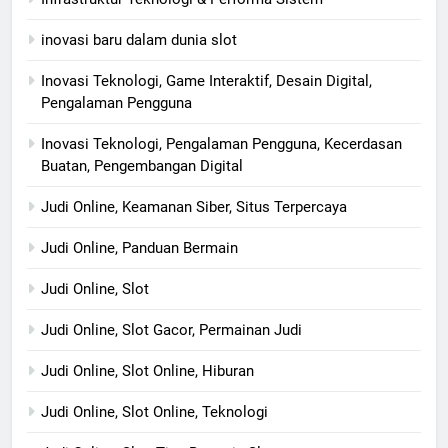
inovasi baru dalam dunia slot
Inovasi Teknologi, Game Interaktif, Desain Digital,
Pengalaman Pengguna
Inovasi Teknologi, Pengalaman Pengguna, Kecerdasan
Buatan, Pengembangan Digital
Judi Online, Keamanan Siber, Situs Terpercaya
Judi Online, Panduan Bermain
Judi Online, Slot
Judi Online, Slot Gacor, Permainan Judi
Judi Online, Slot Online, Hiburan
Judi Online, Slot Online, Teknologi