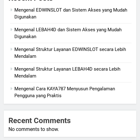
Mengenal EDWINSLOT dan Sistem Akses yang Mudah
Digunakan
Mengenal LEBAH4D dan Sistem Akses yang Mudah
Digunakan
Mengenal Struktur Layanan EDWINSLOT secara Lebih
Mendalam
Mengenal Struktur Layanan LEBAH4D secara Lebih
Mendalam
Mengenal Cara KAYA787 Menyusun Pengalaman
Pengguna yang Praktis
Recent Comments
No comments to show.