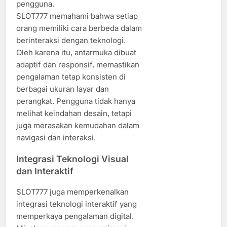
pengguna.
SLOT777 memahami bahwa setiap
orang memiliki cara berbeda dalam
berinteraksi dengan teknologi.
Oleh karena itu, antarmuka dibuat
adaptif dan responsif, memastikan
pengalaman tetap konsisten di
berbagai ukuran layar dan
perangkat. Pengguna tidak hanya
melihat keindahan desain, tetapi
juga merasakan kemudahan dalam
navigasi dan interaksi.
Integrasi Teknologi Visual
dan Interaktif
SLOT777 juga memperkenalkan
integrasi teknologi interaktif yang
memperkaya pengalaman digital.