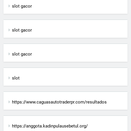
slot gacor
slot gacor
slot gacor
slot
https://www.caguasautotraderpr.com/resultados
https://anggota.kadinpulausebetul.org/