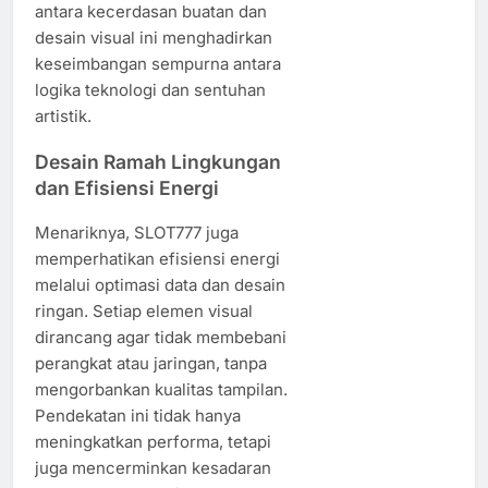
antara kecerdasan buatan dan
desain visual ini menghadirkan
keseimbangan sempurna antara
logika teknologi dan sentuhan
artistik.
Desain Ramah Lingkungan
dan Efisiensi Energi
Menariknya, SLOT777 juga
memperhatikan efisiensi energi
melalui optimasi data dan desain
ringan. Setiap elemen visual
dirancang agar tidak membebani
perangkat atau jaringan, tanpa
mengorbankan kualitas tampilan.
Pendekatan ini tidak hanya
meningkatkan performa, tetapi
juga mencerminkan kesadaran