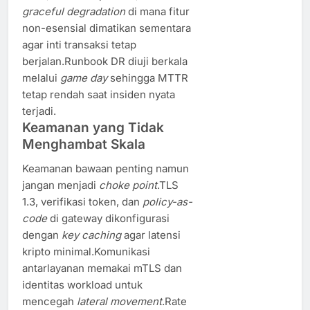
graceful degradation
di mana fitur
non-esensial dimatikan sementara
agar inti transaksi tetap
berjalan.Runbook DR diuji berkala
melalui
game day
sehingga MTTR
tetap rendah saat insiden nyata
terjadi.
Keamanan yang Tidak
Menghambat Skala
Keamanan bawaan penting namun
jangan menjadi
choke point
.TLS
1.3, verifikasi token, dan
policy-as-
code
di gateway dikonfigurasi
dengan
key caching
agar latensi
kripto minimal.Komunikasi
antarlayanan memakai mTLS dan
identitas workload untuk
mencegah
lateral movement
.Rate