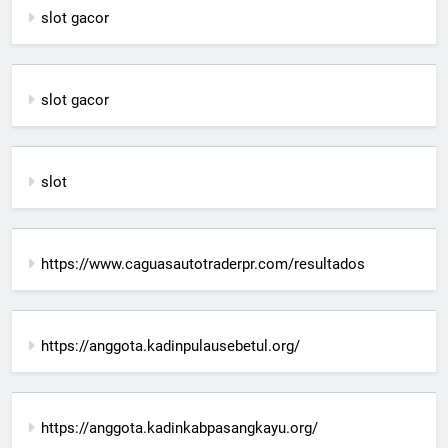
slot gacor
slot gacor
slot
https://www.caguasautotraderpr.com/resultados
https://anggota.kadinpulausebetul.org/
https://anggota.kadinkabpasangkayu.org/