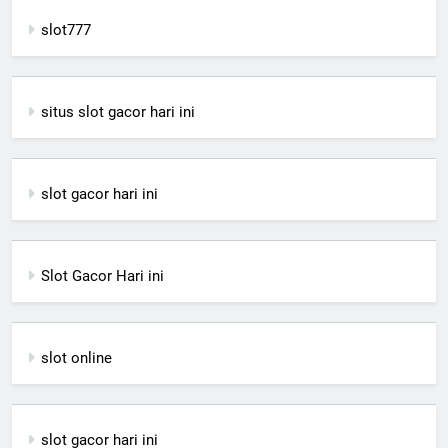
slot777
situs slot gacor hari ini
slot gacor hari ini
Slot Gacor Hari ini
slot online
slot gacor hari ini