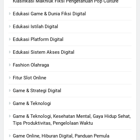
Klasifikasi Makhluk Fiksi Pengetahuan Pop Culture
Edukasi Game & Dunia Fiksi Digital
Edukasi Istilah Digital
Edukasi Platform Digital
Edukasi Sistem Akses Digital
Fashion Olahraga
Fitur Slot Online
Game & Strategi Digital
Game & Teknologi
Game & Teknologi, Kesehatan Mental, Gaya Hidup Sehat,
Tips Produktivitas, Pengelolaan Waktu
Game Online, Hiburan Digital, Panduan Pemula