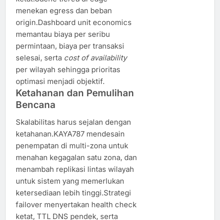
menekan egress dan beban
origin.Dashboard unit economics
memantau biaya per seribu
permintaan, biaya per transaksi
selesai, serta
cost of availability
per wilayah sehingga prioritas
optimasi menjadi objektif.
Ketahanan dan Pemulihan
Bencana
Skalabilitas harus sejalan dengan
ketahanan.KAYA787 mendesain
penempatan di multi-zona untuk
menahan kegagalan satu zona, dan
menambah replikasi lintas wilayah
untuk sistem yang memerlukan
ketersediaan lebih tinggi.Strategi
failover menyertakan health check
ketat, TTL DNS pendek, serta