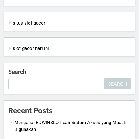
situs slot gacor
slot gacor hari ini
Search
SEARCH
Recent Posts
Mengenal EDWINSLOT dan Sistem Akses yang Mudah
Digunakan