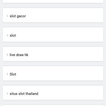
slot
gacor
slot
live draw hk
Slot
situs slot thailand