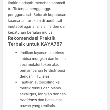
limiting adaptif menahan anomali
trafik tanpa mengganggu
pengguna sah.Seluruh keputusan
keamanan terekam di audit trail
imutabel agar analisis insiden dan
kepatuhan berjalan mulus.
Rekomendasi Praktik
Terbaik untuk KAYA787
Jadikan layanan stateless
sebisa mungkin dan kelola
sesi melalui token atau
penyimpanan terdistribusi
dengan TTL jelas.
Tautkan autoscaling ke
metrik teknis dan bisnis
sekaligus, lengkap dengan
cooldown
dan batas atas
bawah yang realistis.