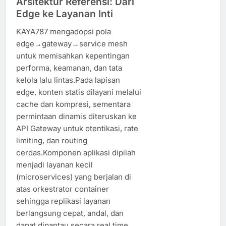
Arsitektur Referensi: Dari
Edge ke Layanan Inti
KAYA787 mengadopsi pola
edge→gateway→service mesh
untuk memisahkan kepentingan
performa, keamanan, dan tata
kelola lalu lintas.Pada lapisan
edge, konten statis dilayani melalui
cache dan kompresi, sementara
permintaan dinamis diteruskan ke
API Gateway untuk otentikasi, rate
limiting, dan routing
cerdas.Komponen aplikasi dipilah
menjadi layanan kecil
(microservices) yang berjalan di
atas orkestrator container
sehingga replikasi layanan
berlangsung cepat, andal, dan
dapat dipantau secara real time.