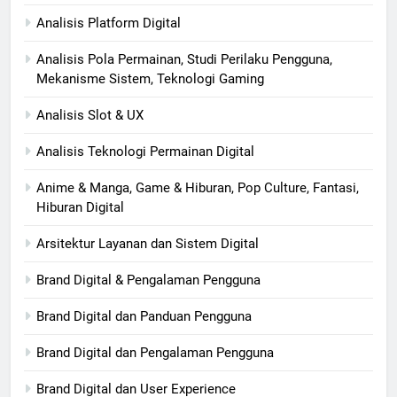
Analisis Platform Digital
Analisis Pola Permainan, Studi Perilaku Pengguna,
Mekanisme Sistem, Teknologi Gaming
Analisis Slot & UX
Analisis Teknologi Permainan Digital
Anime & Manga, Game & Hiburan, Pop Culture, Fantasi,
Hiburan Digital
Arsitektur Layanan dan Sistem Digital
Brand Digital & Pengalaman Pengguna
Brand Digital dan Panduan Pengguna
Brand Digital dan Pengalaman Pengguna
Brand Digital dan User Experience