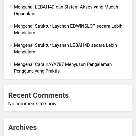
Mengenal LEBAH4D dan Sistem Akses yang Mudah
Digunakan
Mengenal Struktur Layanan EDWINSLOT secara Lebih
Mendalam
Mengenal Struktur Layanan LEBAH4D secara Lebih
Mendalam
Mengenal Cara KAYA787 Menyusun Pengalaman
Pengguna yang Praktis
Recent Comments
No comments to show.
Archives