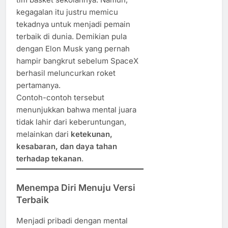
kegagalan itu justru memicu
tekadnya untuk menjadi pemain
terbaik di dunia. Demikian pula
dengan Elon Musk yang pernah
hampir bangkrut sebelum SpaceX
berhasil meluncurkan roket
pertamanya.
Contoh-contoh tersebut
menunjukkan bahwa mental juara
tidak lahir dari keberuntungan,
melainkan dari
ketekunan,
kesabaran, dan daya tahan
terhadap tekanan
.
Menempa Diri Menuju Versi
Terbaik
Menjadi pribadi dengan mental