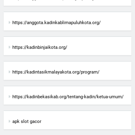
https://anggota.kadinkablimapuluhkota.org/
https://kadinbinjaikota.org/
https://kadintasikmalayakota.org/program/
https://kadinbekasikab.org/tentang-kadin/ketua-umum/
apk slot gacor