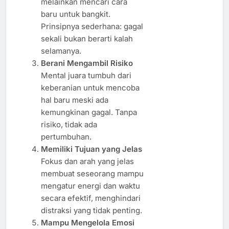
melainkan mencari cara
baru untuk bangkit.
Prinsipnya sederhana: gagal
sekali bukan berarti kalah
selamanya.
Berani Mengambil Risiko
Mental juara tumbuh dari
keberanian untuk mencoba
hal baru meski ada
kemungkinan gagal. Tanpa
risiko, tidak ada
pertumbuhan.
Memiliki Tujuan yang Jelas
Fokus dan arah yang jelas
membuat seseorang mampu
mengatur energi dan waktu
secara efektif, menghindari
distraksi yang tidak penting.
Mampu Mengelola Emosi