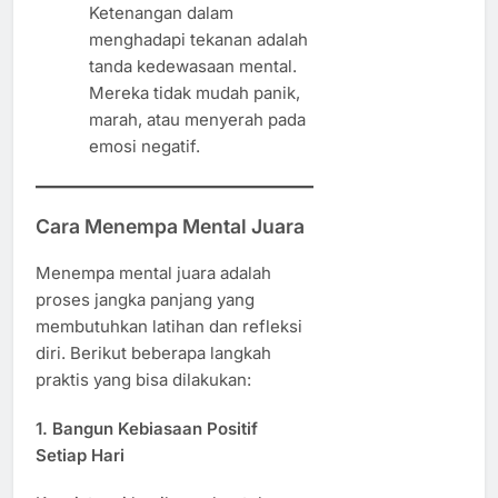
Ketenangan dalam
menghadapi tekanan adalah
tanda kedewasaan mental.
Mereka tidak mudah panik,
marah, atau menyerah pada
emosi negatif.
Cara Menempa Mental Juara
Menempa mental juara adalah
proses jangka panjang yang
membutuhkan latihan dan refleksi
diri. Berikut beberapa langkah
praktis yang bisa dilakukan:
1. Bangun Kebiasaan Positif
Setiap Hari