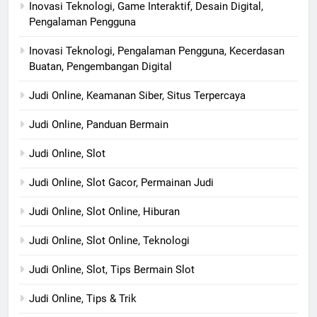
Inovasi Teknologi, Game Interaktif, Desain Digital,
Pengalaman Pengguna
Inovasi Teknologi, Pengalaman Pengguna, Kecerdasan
Buatan, Pengembangan Digital
Judi Online, Keamanan Siber, Situs Terpercaya
Judi Online, Panduan Bermain
Judi Online, Slot
Judi Online, Slot Gacor, Permainan Judi
Judi Online, Slot Online, Hiburan
Judi Online, Slot Online, Teknologi
Judi Online, Slot, Tips Bermain Slot
Judi Online, Tips & Trik