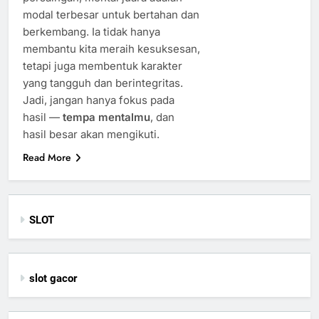
modal terbesar untuk bertahan dan
berkembang. Ia tidak hanya
membantu kita meraih kesuksesan,
tetapi juga membentuk karakter
yang tangguh dan berintegritas.
Jadi, jangan hanya fokus pada
hasil —
tempa mentalmu
, dan
hasil besar akan mengikuti.
Read More
SLOT
slot gacor