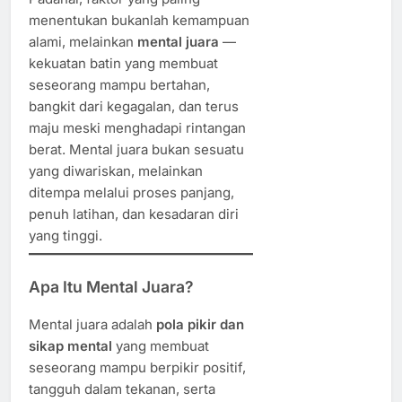
menentukan bukanlah kemampuan
alami, melainkan
mental juara
—
kekuatan batin yang membuat
seseorang mampu bertahan,
bangkit dari kegagalan, dan terus
maju meski menghadapi rintangan
berat. Mental juara bukan sesuatu
yang diwariskan, melainkan
ditempa melalui proses panjang,
penuh latihan, dan kesadaran diri
yang tinggi.
Apa Itu Mental Juara?
Mental juara adalah
pola pikir dan
sikap mental
yang membuat
seseorang mampu berpikir positif,
tangguh dalam tekanan, serta