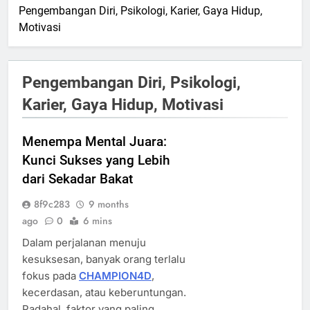
Pengembangan Diri, Psikologi, Karier, Gaya Hidup,
Motivasi
Pengembangan Diri, Psikologi,
Karier, Gaya Hidup, Motivasi
Menempa Mental Juara:
Kunci Sukses yang Lebih
dari Sekadar Bakat
8f9c283
9 months
ago
0
6 mins
Dalam perjalanan menuju
kesuksesan, banyak orang terlalu
fokus pada
CHAMPION4D
,
kecerdasan, atau keberuntungan.
Padahal, faktor yang paling