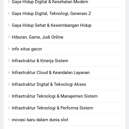
Gaya Hidup Digital & Kesehatan Modern
Gaya Hidup Digital, Teknologi, Generasi Z
Gaya Hidup Sehat & Keseimbangan Hidup
Hiburan, Game, Judi Online
info situs gacor
Infrastruktur & Kinerja Sistem
Infrastruktur Cloud & Keandalan Layanan
Infrastruktur Digital & Teknologi Akses
Infrastruktur Teknologi & Manajemen Sistem
Infrastruktur Teknologi & Performa Sistem
inovasi baru dalam dunia slot