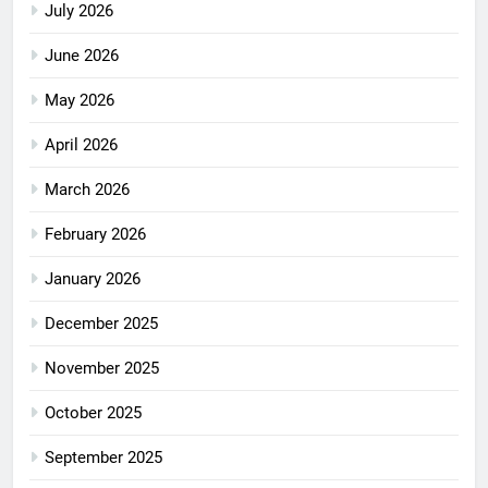
July 2026
June 2026
May 2026
April 2026
March 2026
February 2026
January 2026
December 2025
November 2025
October 2025
September 2025