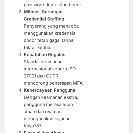
password dicuri atau bocor.
Mitigasi Serangan
Credential Stuffing
Penyerang yang mencoba
menggunakan kredensial
bocor tetap gagal tanpa
faktor kedua.
Kepatuhan Regulasi
Standar keamanan
internasional seperti ISO
27001 dan GDPR
mendorong penerapan MFA.
Kepercayaan Pengguna
Dengan keamanan ekstra,
pengguna merasa lebih
aman dan nyaman
menggunakan layanan
Kaya787.
Fleksibilitas Akses