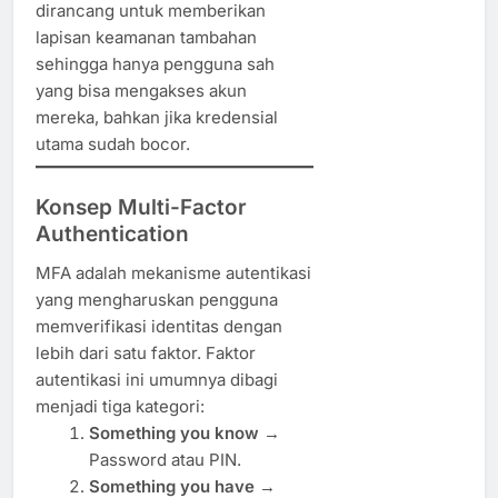
dirancang untuk memberikan
lapisan keamanan tambahan
sehingga hanya pengguna sah
yang bisa mengakses akun
mereka, bahkan jika kredensial
utama sudah bocor.
Konsep Multi-Factor
Authentication
MFA adalah mekanisme autentikasi
yang mengharuskan pengguna
memverifikasi identitas dengan
lebih dari satu faktor. Faktor
autentikasi ini umumnya dibagi
menjadi tiga kategori:
Something you know
→
Password atau PIN.
Something you have
→