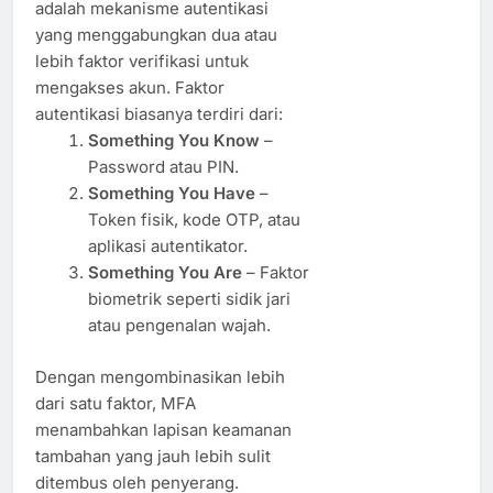
adalah mekanisme autentikasi
yang menggabungkan dua atau
lebih faktor verifikasi untuk
mengakses akun. Faktor
autentikasi biasanya terdiri dari:
Something You Know
–
Password atau PIN.
Something You Have
–
Token fisik, kode OTP, atau
aplikasi autentikator.
Something You Are
– Faktor
biometrik seperti sidik jari
atau pengenalan wajah.
Dengan mengombinasikan lebih
dari satu faktor, MFA
menambahkan lapisan keamanan
tambahan yang jauh lebih sulit
ditembus oleh penyerang.