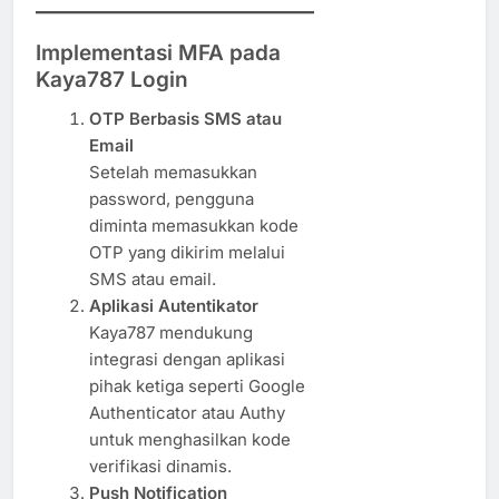
Implementasi MFA pada
Kaya787 Login
OTP Berbasis SMS atau
Email
Setelah memasukkan
password, pengguna
diminta memasukkan kode
OTP yang dikirim melalui
SMS atau email.
Aplikasi Autentikator
Kaya787 mendukung
integrasi dengan aplikasi
pihak ketiga seperti Google
Authenticator atau Authy
untuk menghasilkan kode
verifikasi dinamis.
Push Notification