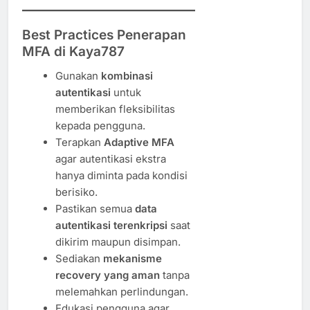
Best Practices Penerapan
MFA di Kaya787
Gunakan
kombinasi
autentikasi
untuk
memberikan fleksibilitas
kepada pengguna.
Terapkan
Adaptive MFA
agar autentikasi ekstra
hanya diminta pada kondisi
berisiko.
Pastikan semua
data
autentikasi terenkripsi
saat
dikirim maupun disimpan.
Sediakan
mekanisme
recovery yang aman
tanpa
melemahkan perlindungan.
Edukasi pengguna agar