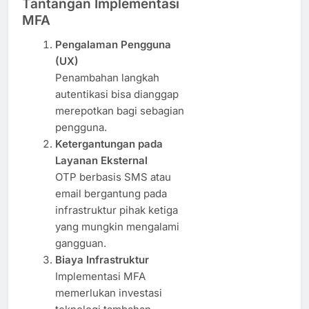
Tantangan Implementasi
MFA
Pengalaman Pengguna
(UX)
Penambahan langkah
autentikasi bisa dianggap
merepotkan bagi sebagian
pengguna.
Ketergantungan pada
Layanan Eksternal
OTP berbasis SMS atau
email bergantung pada
infrastruktur pihak ketiga
yang mungkin mengalami
gangguan.
Biaya Infrastruktur
Implementasi MFA
memerlukan investasi