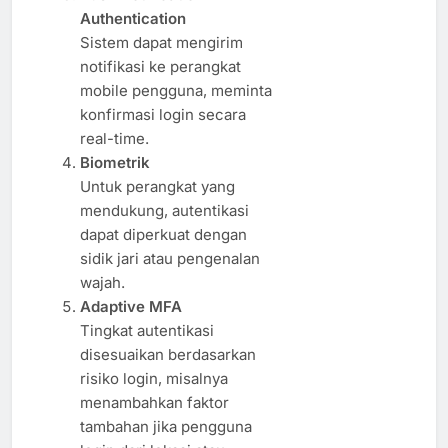
Authentication
Sistem dapat mengirim
notifikasi ke perangkat
mobile pengguna, meminta
konfirmasi login secara
real-time.
Biometrik
Untuk perangkat yang
mendukung, autentikasi
dapat diperkuat dengan
sidik jari atau pengenalan
wajah.
Adaptive MFA
Tingkat autentikasi
disesuaikan berdasarkan
risiko login, misalnya
menambahkan faktor
tambahan jika pengguna