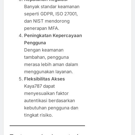
Banyak standar keamanan
seperti GDPR, ISO 27001,
dan NIST mendorong
penerapan MFA.
Peningkatan Kepercayaan
Pengguna
Dengan keamanan
tambahan, pengguna
merasa lebih aman dalam
menggunakan layanan.
Fleksibilitas Akses
Kaya787 dapat
menyesuaikan faktor
autentikasi berdasarkan
kebutuhan pengguna dan
tingkat risiko.