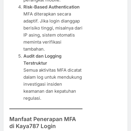
Risk-Based Authentication
MFA diterapkan secara
adaptif. Jika login dianggap
berisiko tinggi, misalnya dari
IP asing, sistem otomatis
meminta verifikasi
tambahan.
Audit dan Logging
Terstruktur
Semua aktivitas MFA dicatat
dalam log untuk mendukung
investigasi insiden
keamanan dan kepatuhan
regulasi.
Manfaat Penerapan MFA
di Kaya787 Login