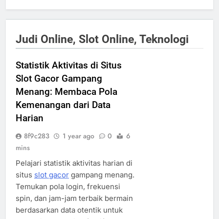
Judi Online, Slot Online, Teknologi
Statistik Aktivitas di Situs
Slot Gacor Gampang
Menang: Membaca Pola
Kemenangan dari Data
Harian
8f9c283
1 year ago
0
6
mins
Pelajari statistik aktivitas harian di
situs
slot gacor
gampang menang.
Temukan pola login, frekuensi
spin, dan jam-jam terbaik bermain
berdasarkan data otentik untuk