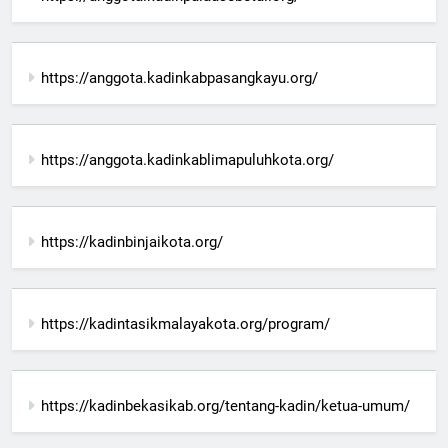
https://anggota.kadinkabpasangkayu.org/
https://anggota.kadinkablimapuluhkota.org/
https://kadinbinjaikota.org/
https://kadintasikmalayakota.org/program/
https://kadinbekasikab.org/tentang-kadin/ketua-umum/