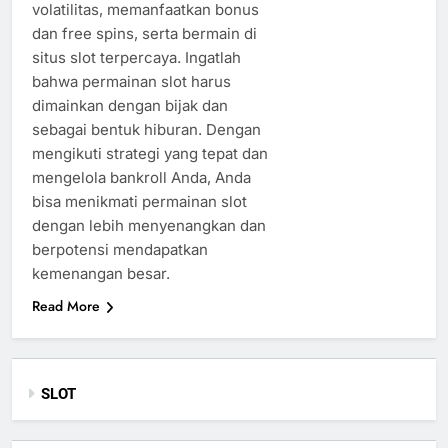
volatilitas, memanfaatkan bonus
dan free spins, serta bermain di
situs slot terpercaya. Ingatlah
bahwa permainan slot harus
dimainkan dengan bijak dan
sebagai bentuk hiburan. Dengan
mengikuti strategi yang tepat dan
mengelola bankroll Anda, Anda
bisa menikmati permainan slot
dengan lebih menyenangkan dan
berpotensi mendapatkan
kemenangan besar.
Read More
SLOT