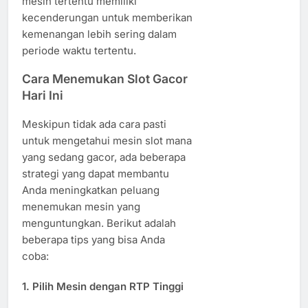
mesin tertentu memiliki
kecenderungan untuk memberikan
kemenangan lebih sering dalam
periode waktu tertentu.
Cara Menemukan Slot Gacor
Hari Ini
Meskipun tidak ada cara pasti
untuk mengetahui mesin slot mana
yang sedang gacor, ada beberapa
strategi yang dapat membantu
Anda meningkatkan peluang
menemukan mesin yang
menguntungkan. Berikut adalah
beberapa tips yang bisa Anda
coba:
1. Pilih Mesin dengan RTP Tinggi