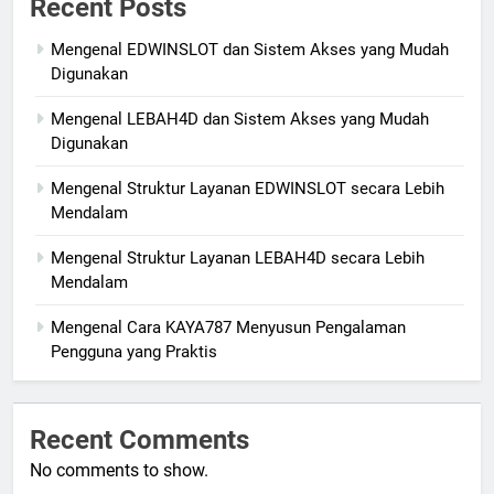
Recent Posts
Mengenal EDWINSLOT dan Sistem Akses yang Mudah
Digunakan
Mengenal LEBAH4D dan Sistem Akses yang Mudah
Digunakan
Mengenal Struktur Layanan EDWINSLOT secara Lebih
Mendalam
Mengenal Struktur Layanan LEBAH4D secara Lebih
Mendalam
Mengenal Cara KAYA787 Menyusun Pengalaman
Pengguna yang Praktis
Recent Comments
No comments to show.