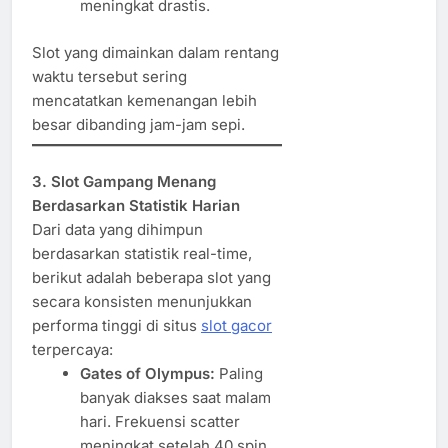
meningkat drastis.
Slot yang dimainkan dalam rentang
waktu tersebut sering
mencatatkan kemenangan lebih
besar dibanding jam-jam sepi.
3. Slot Gampang Menang
Berdasarkan Statistik Harian
Dari data yang dihimpun
berdasarkan statistik real-time,
berikut adalah beberapa slot yang
secara konsisten menunjukkan
performa tinggi di situs
slot gacor
terpercaya:
Gates of Olympus:
Paling
banyak diakses saat malam
hari. Frekuensi scatter
meningkat setelah 40 spin