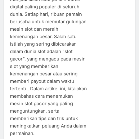
digital paling populer di seluruh
dunia. Setiap hari, ribuan pemain
berusaha untuk memutar gulungan
mesin slot dan meraih
kemenangan besar. Salah satu
istilah yang sering dibicarakan
dalam dunia slot adalah “slot
gacor”, yang mengacu pada mesin
slot yang memberikan
kemenangan besar atau sering
memberi payout dalam waktu
tertentu. Dalam artikel ini, kita akan
membahas cara menemukan
mesin slot gacor yang paling
menguntungkan, serta
memberikan tips dan trik untuk
meningkatkan peluang Anda dalam
permainan.