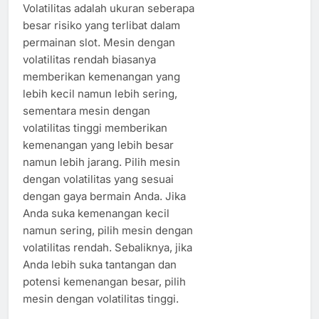
Volatilitas adalah ukuran seberapa
besar risiko yang terlibat dalam
permainan slot. Mesin dengan
volatilitas rendah biasanya
memberikan kemenangan yang
lebih kecil namun lebih sering,
sementara mesin dengan
volatilitas tinggi memberikan
kemenangan yang lebih besar
namun lebih jarang. Pilih mesin
dengan volatilitas yang sesuai
dengan gaya bermain Anda. Jika
Anda suka kemenangan kecil
namun sering, pilih mesin dengan
volatilitas rendah. Sebaliknya, jika
Anda lebih suka tantangan dan
potensi kemenangan besar, pilih
mesin dengan volatilitas tinggi.