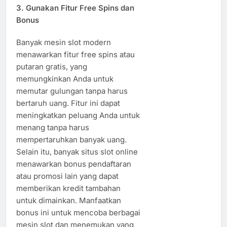
3. Gunakan Fitur Free Spins dan
Bonus
Banyak mesin slot modern
menawarkan fitur free spins atau
putaran gratis, yang
memungkinkan Anda untuk
memutar gulungan tanpa harus
bertaruh uang. Fitur ini dapat
meningkatkan peluang Anda untuk
menang tanpa harus
mempertaruhkan banyak uang.
Selain itu, banyak situs slot online
menawarkan bonus pendaftaran
atau promosi lain yang dapat
memberikan kredit tambahan
untuk dimainkan. Manfaatkan
bonus ini untuk mencoba berbagai
mesin slot dan menemukan yang