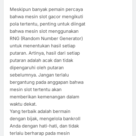
Meskipun banyak pemain percaya
bahwa mesin slot gacor mengikuti
pola tertentu, penting untuk diingat
bahwa mesin slot menggunakan
RNG (Random Number Generator)
untuk menentukan hasil setiap
putaran. Artinya, hasil dari setiap
putaran adalah acak dan tidak
dipengaruhi oleh putaran
sebelumnya. Jangan terlalu
bergantung pada anggapan bahwa
mesin slot tertentu akan
memberikan kemenangan dalam
waktu dekat.
Yang terbaik adalah bermain
dengan bijak, mengelola bankroll
Anda dengan hati-hati, dan tidak
terlalu berharap pada mesin