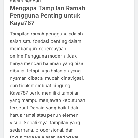
mesin pencari.
Mengapa Tampilan Ramah
Pengguna Penting untuk
Kaya787
Tampilan ramah pengguna adalah
salah satu fondasi penting dalam
membangun kepercayaan
online.Pengguna modern tidak
hanya mencari halaman yang bisa
dibuka, tetapi juga halaman yang
nyaman dibaca, mudah dinavigasi,
dan tidak membuat bingung.
Kaya787 perlu memiliki tampilan
yang mampu menjawab kebutuhan
tersebut.Desain yang baik tidak
harus ramai atau penuh elemen
visual.Sebaliknya, tampilan yang
sederhana, proporsional, dan
fokus pada kejelasan sering kali