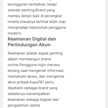
keunggulan tambahan, tetapi
standar penting.Brand yang
mampu tampil baik di perangkat
mobile biasanya terlihat lebih siap
menghadapi kebutuhan pengguna
modern.
Keamanan Digital dan
Perlindungan Akun
Keamanan adalah aspek penting
dalam membangun brand
online.Pengguna ingin merasa
tenang saat mengenali informasi,
memahami akses, dan mengelola
akun pribadi.Kaya787 perlu
dipahami sebagai brand yang
sebaiknya menempatkan
keamanan sebagai bagian dari
pengalaman utama.