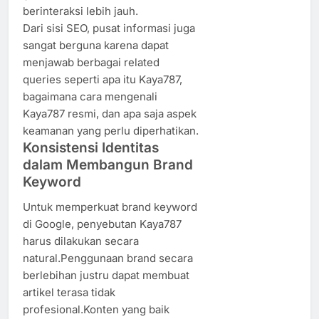
berinteraksi lebih jauh.
Dari sisi SEO, pusat informasi juga
sangat berguna karena dapat
menjawab berbagai related
queries seperti apa itu Kaya787,
bagaimana cara mengenali
Kaya787 resmi, dan apa saja aspek
keamanan yang perlu diperhatikan.
Konsistensi Identitas
dalam Membangun Brand
Keyword
Untuk memperkuat brand keyword
di Google, penyebutan Kaya787
harus dilakukan secara
natural.Penggunaan brand secara
berlebihan justru dapat membuat
artikel terasa tidak
profesional.Konten yang baik