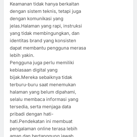
Keamanan tidak hanya berkaitan
dengan sistem teknis, tetapi juga
dengan komunikasi yang
jelas.Halaman yang rapi, instruksi
yang tidak membingungkan, dan
identitas brand yang konsisten
dapat membantu pengguna merasa
lebih yakin.
Pengguna juga perlu memiliki
kebiasaan digital yang
bijak.Mereka sebaiknya tidak
terburu-buru saat menemukan
halaman yang belum dipahami,
selalu membaca informasi yang
tersedia, serta menjaga data
pribadi dengan hati-
hati.Pendekatan ini membuat
pengalaman online terasa lebih
aman dan bertanggung jawab.