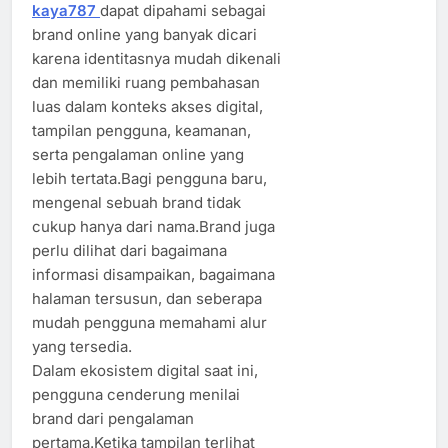
kaya787
dapat dipahami sebagai
brand online yang banyak dicari
karena identitasnya mudah dikenali
dan memiliki ruang pembahasan
luas dalam konteks akses digital,
tampilan pengguna, keamanan,
serta pengalaman online yang
lebih tertata.Bagi pengguna baru,
mengenal sebuah brand tidak
cukup hanya dari nama.Brand juga
perlu dilihat dari bagaimana
informasi disampaikan, bagaimana
halaman tersusun, dan seberapa
mudah pengguna memahami alur
yang tersedia.
Dalam ekosistem digital saat ini,
pengguna cenderung menilai
brand dari pengalaman
pertama.Ketika tampilan terlihat