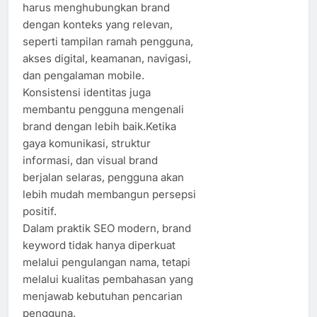
harus menghubungkan brand
dengan konteks yang relevan,
seperti tampilan ramah pengguna,
akses digital, keamanan, navigasi,
dan pengalaman mobile.
Konsistensi identitas juga
membantu pengguna mengenali
brand dengan lebih baik.Ketika
gaya komunikasi, struktur
informasi, dan visual brand
berjalan selaras, pengguna akan
lebih mudah membangun persepsi
positif.
Dalam praktik SEO modern, brand
keyword tidak hanya diperkuat
melalui pengulangan nama, tetapi
melalui kualitas pembahasan yang
menjawab kebutuhan pencarian
pengguna.