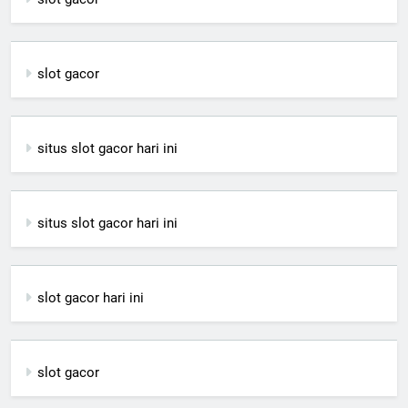
slot gacor
situs slot gacor hari ini
situs slot gacor hari ini
slot gacor hari ini
slot
gacor