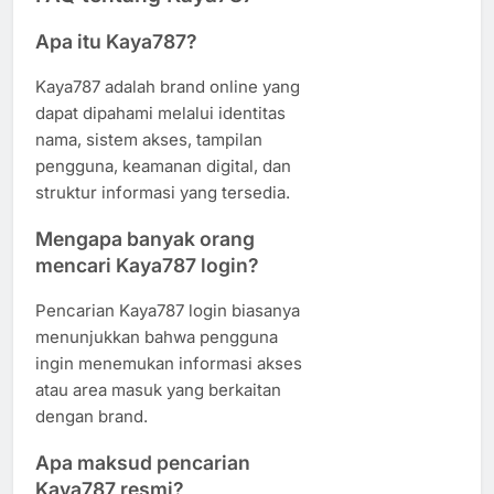
Apa itu Kaya787?
Kaya787 adalah brand online yang
dapat dipahami melalui identitas
nama, sistem akses, tampilan
pengguna, keamanan digital, dan
struktur informasi yang tersedia.
Mengapa banyak orang
mencari Kaya787 login?
Pencarian Kaya787 login biasanya
menunjukkan bahwa pengguna
ingin menemukan informasi akses
atau area masuk yang berkaitan
dengan brand.
Apa maksud pencarian
Kaya787 resmi?