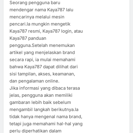
Seorang pengguna baru
mendengar nama Kaya787 lalu
mencarinya melalui mesin
pencari.Ia mungkin mengetik
Kaya787 resmi, Kaya787 login, atau
Kaya787 panduan
pengguna.Setelah menemukan
artikel yang menjelaskan brand
secara rapi, ia mulai memahami
bahwa Kaya787 dapat dilihat dari
sisi tampilan, akses, keamanan,
dan pengalaman online.
Jika informasi yang dibaca terasa
jelas, pengguna akan memiliki
gambaran lebih baik sebelum
mengambil langkah berikutnya.Ia
tidak hanya mengenal nama brand,
tetapi juga memahami hal-hal yang
perlu diperhatikan dalam