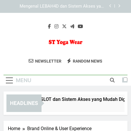
Skip
Mengenal Struktur Layanan EDWINSLOT secara
to
Lebih Mendalam
content
Mengenal Struktur Layanan LEBAH4D secara
Lebih Mendalam
Mengenal EDWINSLOT dan Sistem Akses yang
Mudah Digunakan
Mengenal LEBAH4D dan Sistem Akses yang
Mudah Digunakan
ST Yoga Wear
Dapatkan Pakaian Yoga Berkualitas Di
Mengenal Struktur Layanan EDWINSLOT secara
NEWSLETTER
RANDOM NEWS
Lebih Mendalam
ST Yoga Wear. Untuk Kenyamanan Dan
Mengenal Struktur Layanan LEBAH4D secara
Gaya Saat Berlatih.
Lebih Mendalam
MENU
engenal EDWINSLOT dan Sistem Akses yang Mudah Digunaka
HEADLINES
Weeks Ago
Home
Brand Online & User Experience