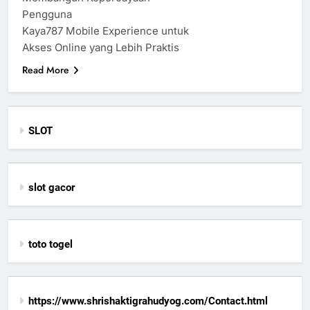
Pengguna
Kaya787 Mobile Experience untuk
Akses Online yang Lebih Praktis
Read More
SLOT
slot gacor
toto togel
https://www.shrishaktigrahudyog.com/Contact.html