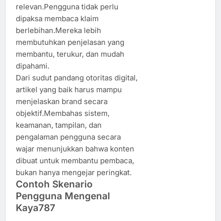
relevan.Pengguna tidak perlu
dipaksa membaca klaim
berlebihan.Mereka lebih
membutuhkan penjelasan yang
membantu, terukur, dan mudah
dipahami.
Dari sudut pandang otoritas digital,
artikel yang baik harus mampu
menjelaskan brand secara
objektif.Membahas sistem,
keamanan, tampilan, dan
pengalaman pengguna secara
wajar menunjukkan bahwa konten
dibuat untuk membantu pembaca,
bukan hanya mengejar peringkat.
Contoh Skenario
Pengguna Mengenal
Kaya787