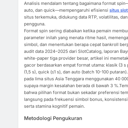
Analisis mendalam tentang bagaimana format spin—k
auto, dan quick—mempengaruhi efisiensi
situs slo
situs terkemuka, didukung data RTP, volatilitas, d
pengguna.
Format spin sering diabaikan ketika pemain membur
parameter inilah yang menata ritme hasil, memengar
simbol, dan menentukan berapa cepat bankroll ber
audit data 2024–2025 dari SlotCatalog, laporan Bay
white-paper tiga provider besar, artikel ini memetak
gacor berdasarkan empat format utama: klasik (3 s 
(1,5 s), quick (≤1 s), dan auto (batch 10-100 putaran)
pada lima situs Asia Tenggara menggunakan 40 000
supaya margin kesalahan berada di bawah 3 %.Te
bahwa pilihan format bukan sekadar preferensi te
langsung pada frekuensi simbol bonus, konsistensi
serta stamina kognitif pemain.
Metodologi Pengukuran