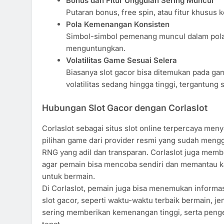
Bonus dan Fitur Unggulan Sering Muncul
Putaran bonus, free spin, atau fitur khusus k
Pola Kemenangan Konsisten
Simbol-simbol pemenang muncul dalam pola 
menguntungkan.
Volatilitas Game Sesuai Selera
Biasanya slot gacor bisa ditemukan pada g
volatilitas sedang hingga tinggi, tergantung 
Hubungan Slot Gacor dengan Corlaslot
Corlaslot sebagai situs slot online terpercaya men
pilihan game dari provider resmi yang sudah meng
RNG yang adil dan transparan. Corlaslot juga memb
agar pemain bisa mencoba sendiri dan memantau k
untuk bermain.
Di Corlaslot, pemain juga bisa menemukan informasi
slot gacor, seperti waktu-waktu terbaik bermain, j
sering memberikan kemenangan tinggi, serta peng