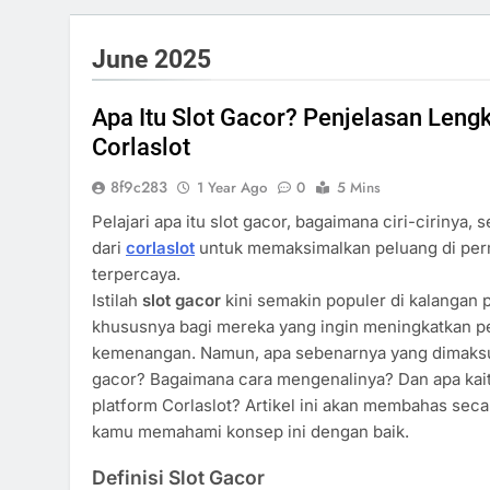
June 2025
Apa Itu Slot Gacor? Penjelasan Lengk
Corlaslot
8f9c283
1 Year Ago
0
5 Mins
Pelajari apa itu slot gacor, bagaimana ciri-cirinya, 
dari
corlaslot
untuk memaksimalkan peluang di perm
terpercaya.
Istilah
slot gacor
kini semakin populer di kalangan p
khususnya bagi mereka yang ingin meningkatkan p
kemenangan. Namun, apa sebenarnya yang dimaksu
gacor? Bagaimana cara mengenalinya? Dan apa ka
platform Corlaslot? Artikel ini akan membahas seca
kamu memahami konsep ini dengan baik.
Definisi Slot Gacor