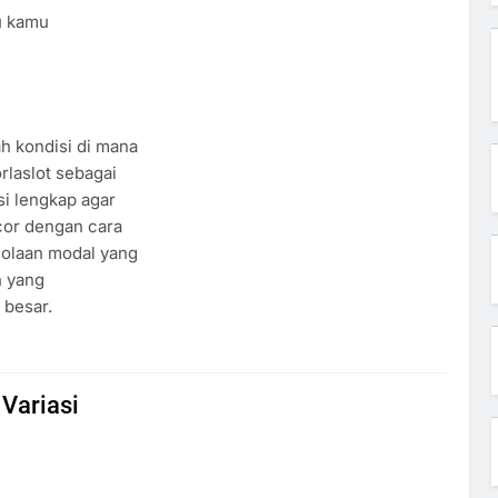
u kamu
ah kondisi di mana
rlaslot sebagai
si lengkap agar
cor dengan cara
lolaan modal yang
n yang
 besar.
 Variasi