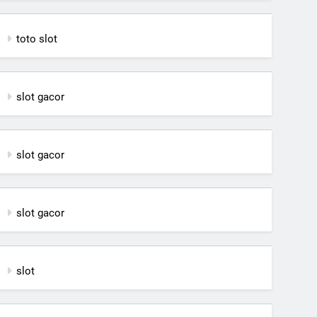
toto slot
slot gacor
slot gacor
slot gacor
slot