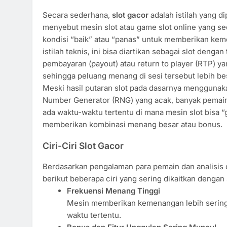
Secara sederhana,
slot gacor
adalah istilah yang di
menyebut mesin slot atau game slot online yang s
kondisi “baik” atau “panas” untuk memberikan ke
istilah teknis, ini bisa diartikan sebagai slot dengan 
pembayaran (payout) atau return to player (RTP) ya
sehingga peluang menang di sesi tersebut lebih bes
Meski hasil putaran slot pada dasarnya mengguna
Number Generator (RNG) yang acak, banyak pemai
ada waktu-waktu tertentu di mana mesin slot bisa “g
memberikan kombinasi menang besar atau bonus.
Ciri-Ciri Slot Gacor
Berdasarkan pengalaman para pemain dan analisis d
berikut beberapa ciri yang sering dikaitkan dengan 
Frekuensi Menang Tinggi
Mesin memberikan kemenangan lebih sering
waktu tertentu.