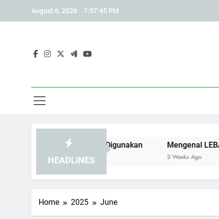
Skip
August 6, 2026
7:07:46 PM
to
content
ST 
Dapatkan 
kses yang Mudah Digunakan
Mengenal LEBAH4D dan Si
2 Weeks Ago
HEADLINES
Home
2025
June