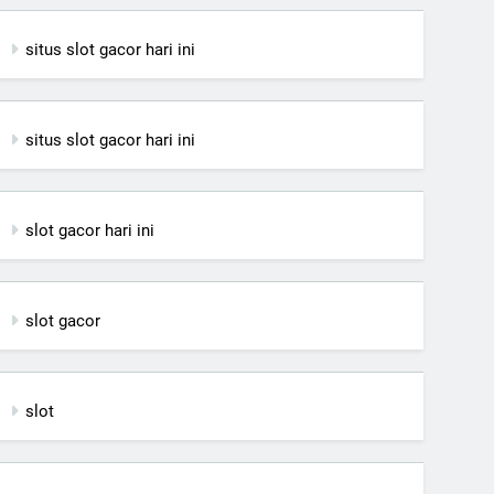
situs slot gacor hari ini
situs slot gacor hari ini
slot gacor hari ini
slot
gacor
slot