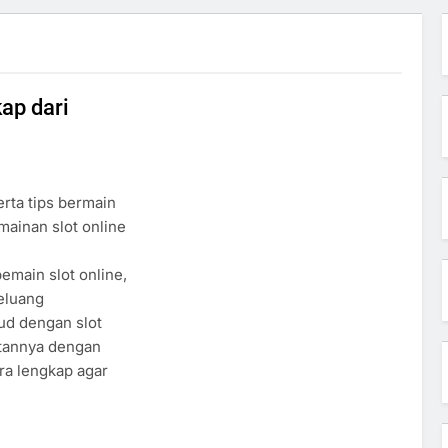
ap dari
serta tips bermain
ainan slot online
emain slot online,
eluang
d dengan slot
itannya dengan
ra lengkap agar