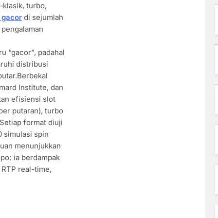
lasik, turbo,
t gacor
di sejumlah
an pengalaman
u “gacor”, padahal
uhi distribusi
putar.Berbekal
mard Institute, dan
an efisiensi slot
per putaran), turbo
.Setiap format diuji
 simulasi spin
muan menunjukkan
mpo; ia berdampak
 RTP real-time,