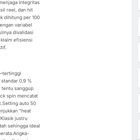
menjaga integritas
l reel, dan hit
ik dihitung per 100
dengan variabel
ilnya divalidasi
laim efisiensi
if.
—tertinggi
 standar 0,9 %
m tentu sanggup
ick spin mencatat
t.Setting auto 50
njukkan “heat
lasik justru
dah sehingga ideal
merata.Angka-