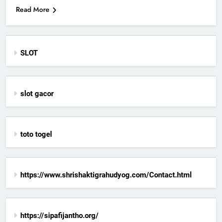
Read More
SLOT
slot gacor
toto togel
https://www.shrishaktigrahudyog.com/Contact.html
https://sipafijantho.org/