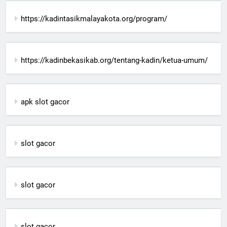
https://kadintasikmalayakota.org/program/
https://kadinbekasikab.org/tentang-kadin/ketua-umum/
apk slot gacor
slot gacor
slot gacor
slot gacor