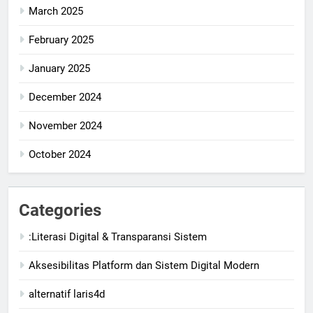
March 2025
February 2025
January 2025
December 2024
November 2024
October 2024
Categories
:Literasi Digital & Transparansi Sistem
Aksesibilitas Platform dan Sistem Digital Modern
alternatif laris4d