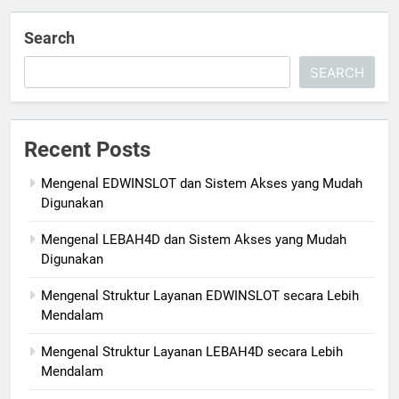
Search
SEARCH
Recent Posts
Mengenal EDWINSLOT dan Sistem Akses yang Mudah
Digunakan
Mengenal LEBAH4D dan Sistem Akses yang Mudah
Digunakan
Mengenal Struktur Layanan EDWINSLOT secara Lebih
Mendalam
Mengenal Struktur Layanan LEBAH4D secara Lebih
Mendalam