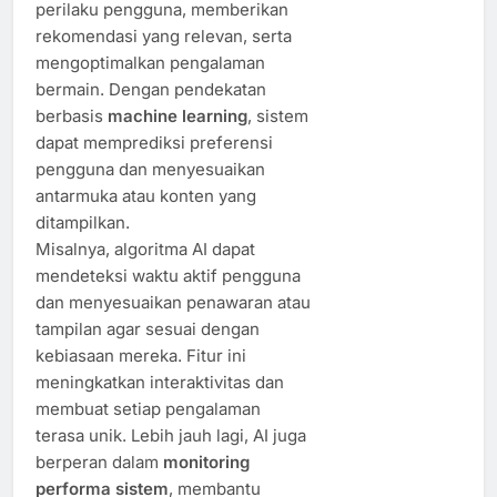
perilaku pengguna, memberikan
rekomendasi yang relevan, serta
mengoptimalkan pengalaman
bermain. Dengan pendekatan
berbasis
machine learning
, sistem
dapat memprediksi preferensi
pengguna dan menyesuaikan
antarmuka atau konten yang
ditampilkan.
Misalnya, algoritma AI dapat
mendeteksi waktu aktif pengguna
dan menyesuaikan penawaran atau
tampilan agar sesuai dengan
kebiasaan mereka. Fitur ini
meningkatkan interaktivitas dan
membuat setiap pengalaman
terasa unik. Lebih jauh lagi, AI juga
berperan dalam
monitoring
performa sistem
, membantu