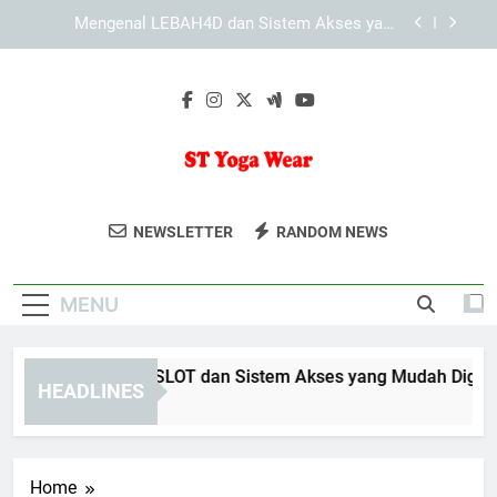
Skip
Mengenal Struktur Layanan EDWINSLOT secara
to
Lebih Mendalam
content
Mengenal Struktur Layanan LEBAH4D secara
Lebih Mendalam
Mengenal EDWINSLOT dan Sistem Akses yang
Mudah Digunakan
Mengenal LEBAH4D dan Sistem Akses yang
Mudah Digunakan
ST Yoga Wear
Dapatkan Pakaian Yoga Berkualitas Di
Mengenal Struktur Layanan EDWINSLOT secara
NEWSLETTER
RANDOM NEWS
Lebih Mendalam
ST Yoga Wear. Untuk Kenyamanan Dan
Mengenal Struktur Layanan LEBAH4D secara
Gaya Saat Berlatih.
Lebih Mendalam
MENU
engenal EDWINSLOT dan Sistem Akses yang Mudah Digunaka
HEADLINES
Weeks Ago
Home