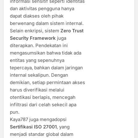
informasi sensitif seperti identitas
dan aktivitas pengguna hanya
dapat diakses oleh pihak
berwenang dalam sistem internal.
Selain enkripsi, sistem
Zero Trust
Security Framework
juga
diterapkan. Pendekatan ini
mengasumsikan bahwa tidak ada
entitas yang sepenuhnya
tepercaya, bahkan dalam jaringan
internal sekalipun. Dengan
demikian, setiap permintaan akses
harus diverifikasi melalui
otentikasi berlapis, mencegah
infiltrasi dari celah sekecil apa
pun.
Kaya787 juga mengadopsi
Sertifikasi ISO 27001
, yang
menjadi standar global dalam