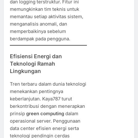
dan logging terstruktur. Fitur ini
memungkinkan tim teknis untuk
memantau setiap aktivitas sistem,
menganalisis anomali, dan
memperbaikinya sebelum
berdampak pada pengguna.
Efisiensi Energi dan
Teknologi Ramah
Lingkungan
Tren terbaru dalam dunia teknologi
menekankan pentingnya
keberlanjutan. Kaya787 turut
berkontribusi dengan menerapkan
prinsip
green computing
dalam
operasional server. Penggunaan
data center efisien energi serta
teknologi pendingin cerdas