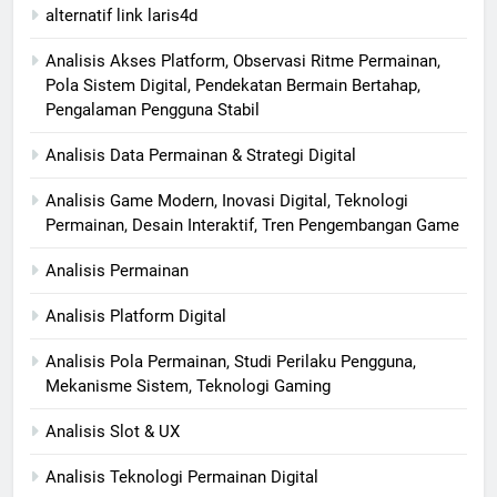
alternatif link laris4d
Analisis Akses Platform, Observasi Ritme Permainan,
Pola Sistem Digital, Pendekatan Bermain Bertahap,
Pengalaman Pengguna Stabil
Analisis Data Permainan & Strategi Digital
Analisis Game Modern, Inovasi Digital, Teknologi
Permainan, Desain Interaktif, Tren Pengembangan Game
Analisis Permainan
Analisis Platform Digital
Analisis Pola Permainan, Studi Perilaku Pengguna,
Mekanisme Sistem, Teknologi Gaming
Analisis Slot & UX
Analisis Teknologi Permainan Digital