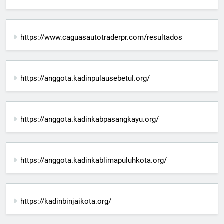
https://www.caguasautotraderpr.com/resultados
https://anggota.kadinpulausebetul.org/
https://anggota.kadinkabpasangkayu.org/
https://anggota.kadinkablimapuluhkota.org/
https://kadinbinjaikota.org/