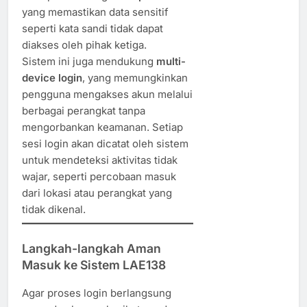
yang memastikan data sensitif
seperti kata sandi tidak dapat
diakses oleh pihak ketiga.
Sistem ini juga mendukung
multi-
device login
, yang memungkinkan
pengguna mengakses akun melalui
berbagai perangkat tanpa
mengorbankan keamanan. Setiap
sesi login akan dicatat oleh sistem
untuk mendeteksi aktivitas tidak
wajar, seperti percobaan masuk
dari lokasi atau perangkat yang
tidak dikenal.
Langkah-langkah Aman
Masuk ke Sistem LAE138
Agar proses login berlangsung