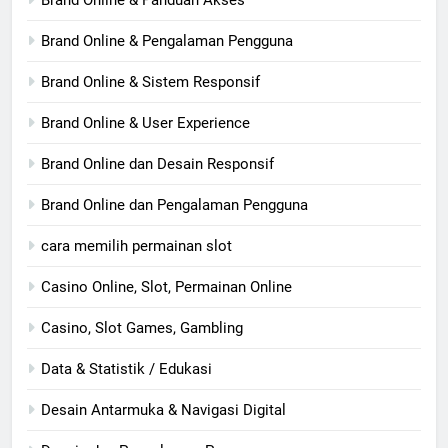
Brand Online & Pengalaman Pengguna
Brand Online & Sistem Responsif
Brand Online & User Experience
Brand Online dan Desain Responsif
Brand Online dan Pengalaman Pengguna
cara memilih permainan slot
Casino Online, Slot, Permainan Online
Casino, Slot Games, Gambling
Data & Statistik / Edukasi
Desain Antarmuka & Navigasi Digital