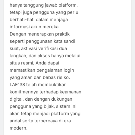
hanya tanggung jawab platform,
tetapi juga pengguna yang perlu
berhati-hati dalam menjaga
informasi akun mereka.
Dengan menerapkan praktik
seperti penggunaan kata sandi
kuat, aktivasi verifikasi dua
langkah, dan akses hanya melalui
situs resmi, Anda dapat
memastikan pengalaman login
yang aman dan bebas risiko.
LAE138 telah membuktikan
komitmennya terhadap keamanan
digital, dan dengan dukungan
pengguna yang bijak, sistem ini
akan tetap menjadi platform yang
andal serta terpercaya di era
modern.