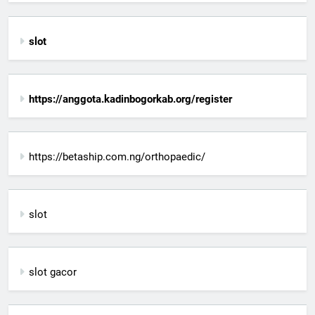
slot
https://anggota.kadinbogorkab.org/register
https://betaship.com.ng/orthopaedic/
slot
slot gacor