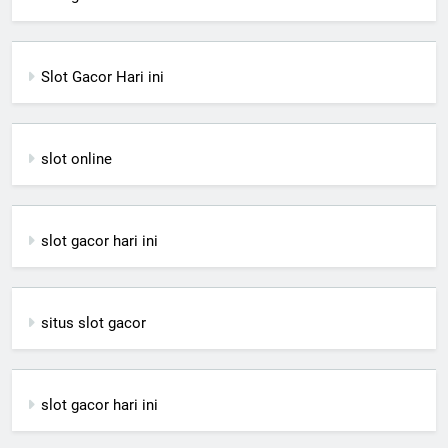
Slot Gacor Hari ini
slot online
slot gacor hari ini
situs slot gacor
slot gacor hari ini