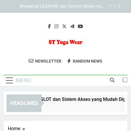
Skip
Mengenal Struktur Layanan EDWINSLOT secara
to
Lebih Mendalam
content
Mengenal Struktur Layanan LEBAH4D secara
Lebih Mendalam
Mengenal EDWINSLOT dan Sistem Akses yang
Mudah Digunakan
Mengenal LEBAH4D dan Sistem Akses yang
Mudah Digunakan
ST Yoga Wear
Dapatkan Pakaian Yoga Berkualitas Di
Mengenal Struktur Layanan EDWINSLOT secara
NEWSLETTER
RANDOM NEWS
Lebih Mendalam
ST Yoga Wear. Untuk Kenyamanan Dan
Mengenal Struktur Layanan LEBAH4D secara
Gaya Saat Berlatih.
Lebih Mendalam
MENU
ngenal EDWINSLOT dan Sistem Akses yang Mudah Digunaka
HEADLINES
Week Ago
Home