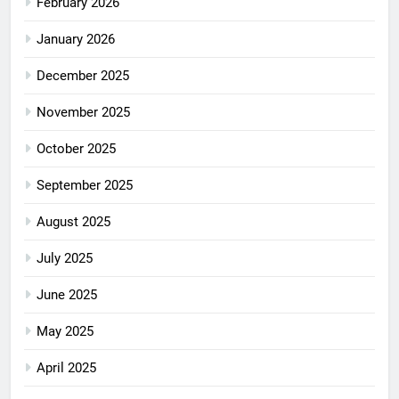
February 2026
January 2026
December 2025
November 2025
October 2025
September 2025
August 2025
July 2025
June 2025
May 2025
April 2025