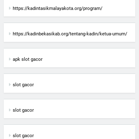
https://kadintasikmalayakota.org/program/
https://kadinbekasikab.org/tentang-kadin/ketua-umum/
apk slot gacor
slot gacor
slot gacor
slot gacor