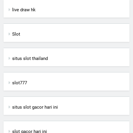
live draw hk
Slot
situs slot thailand
slot777
situs slot gacor hari ini
slot gacor hari ini