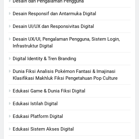
Desain dan Pengalaman Pengguna
Desain Responsif dan Antarmuka Digital
Desain UI/UX dan Responsivitas Digital
Desain UX/UI, Pengalaman Pengguna, Sistem Login,
Infrastruktur Digital
Digital Identity & Tren Branding
Dunia Fiksi Analisis Pokémon Fantasi & Imajinasi
Klasifikasi Makhluk Fiksi Pengetahuan Pop Culture
Edukasi Game & Dunia Fiksi Digital
Edukasi Istilah Digital
Edukasi Platform Digital
Edukasi Sistem Akses Digital