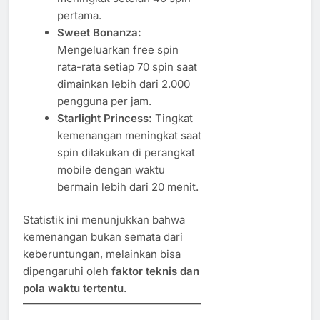
pertama.
Sweet Bonanza:
Mengeluarkan free spin
rata-rata setiap 70 spin saat
dimainkan lebih dari 2.000
pengguna per jam.
Starlight Princess:
Tingkat
kemenangan meningkat saat
spin dilakukan di perangkat
mobile dengan waktu
bermain lebih dari 20 menit.
Statistik ini menunjukkan bahwa
kemenangan bukan semata dari
keberuntungan, melainkan bisa
dipengaruhi oleh
faktor teknis dan
pola waktu tertentu
.