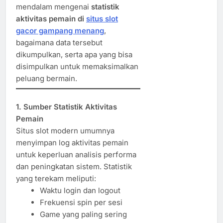
mendalam mengenai
statistik
aktivitas pemain di
situs slot
gacor gampang menang
,
bagaimana data tersebut
dikumpulkan, serta apa yang bisa
disimpulkan untuk memaksimalkan
peluang bermain.
1. Sumber Statistik Aktivitas
Pemain
Situs slot modern umumnya
menyimpan log aktivitas pemain
untuk keperluan analisis performa
dan peningkatan sistem. Statistik
yang terekam meliputi:
Waktu login dan logout
Frekuensi spin per sesi
Game yang paling sering