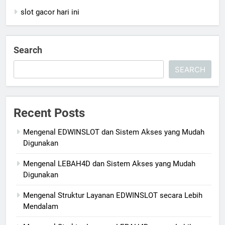
slot gacor hari ini
Search
SEARCH
Recent Posts
Mengenal EDWINSLOT dan Sistem Akses yang Mudah
Digunakan
Mengenal LEBAH4D dan Sistem Akses yang Mudah
Digunakan
Mengenal Struktur Layanan EDWINSLOT secara Lebih
Mendalam