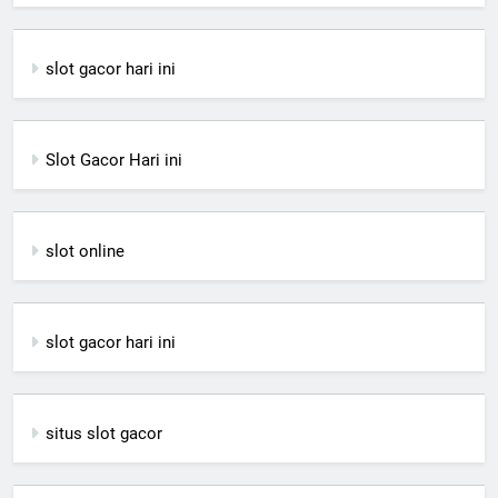
slot gacor hari ini
Slot Gacor Hari ini
slot online
slot gacor hari ini
situs slot gacor