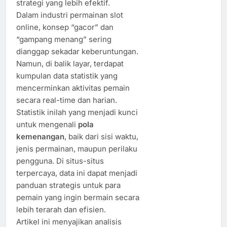
strategi yang lebih efektif.
Dalam industri permainan slot
online, konsep “gacor” dan
“gampang menang” sering
dianggap sekadar keberuntungan.
Namun, di balik layar, terdapat
kumpulan data statistik yang
mencerminkan aktivitas pemain
secara real-time dan harian.
Statistik inilah yang menjadi kunci
untuk mengenali
pola
kemenangan
, baik dari sisi waktu,
jenis permainan, maupun perilaku
pengguna. Di situs-situs
terpercaya, data ini dapat menjadi
panduan strategis untuk para
pemain yang ingin bermain secara
lebih terarah dan efisien.
Artikel ini menyajikan analisis