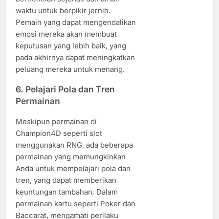
waktu untuk berpikir jernih.
Pemain yang dapat mengendalikan
emosi mereka akan membuat
keputusan yang lebih baik, yang
pada akhirnya dapat meningkatkan
peluang mereka untuk menang.
6.
Pelajari Pola dan Tren
Permainan
Meskipun permainan di
Champion4D seperti slot
menggunakan RNG, ada beberapa
permainan yang memungkinkan
Anda untuk mempelajari pola dan
tren, yang dapat memberikan
keuntungan tambahan. Dalam
permainan kartu seperti Poker dan
Baccarat, mengamati perilaku