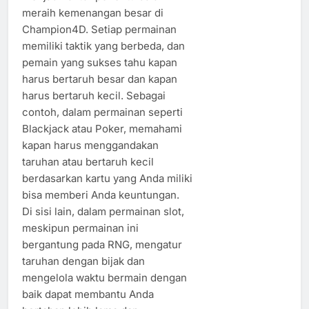
meraih kemenangan besar di
Champion4D. Setiap permainan
memiliki taktik yang berbeda, dan
pemain yang sukses tahu kapan
harus bertaruh besar dan kapan
harus bertaruh kecil. Sebagai
contoh, dalam permainan seperti
Blackjack atau Poker, memahami
kapan harus menggandakan
taruhan atau bertaruh kecil
berdasarkan kartu yang Anda miliki
bisa memberi Anda keuntungan.
Di sisi lain, dalam permainan slot,
meskipun permainan ini
bergantung pada RNG, mengatur
taruhan dengan bijak dan
mengelola waktu bermain dengan
baik dapat membantu Anda