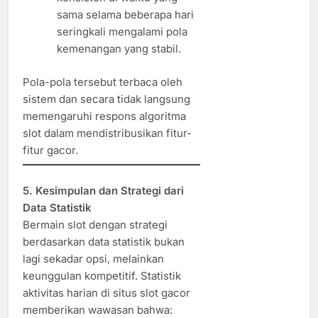
sama selama beberapa hari
seringkali mengalami pola
kemenangan yang stabil.
Pola-pola tersebut terbaca oleh
sistem dan secara tidak langsung
memengaruhi respons algoritma
slot dalam mendistribusikan fitur-
fitur gacor.
5. Kesimpulan dan Strategi dari
Data Statistik
Bermain slot dengan strategi
berdasarkan data statistik bukan
lagi sekadar opsi, melainkan
keunggulan kompetitif. Statistik
aktivitas harian di situs slot gacor
memberikan wawasan bahwa: