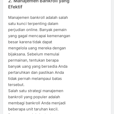
2.
Manajemen Bankroll yang
Efektif
Manajemen bankroll adalah salah
satu kunci terpenting dalam
perjudian online. Banyak pemain
yang gagal mencapai kemenangan
besar karena tidak dapat
mengelola uang mereka dengan
bijaksana. Sebelum memulai
permainan, tentukan berapa
banyak uang yang bersedia Anda
pertaruhkan dan pastikan Anda
tidak pernah melampaui batas
tersebut.
Salah satu strategi manajemen
bankroll yang populer adalah
membagi bankroll Anda menjadi
beberapa unit taruhan kecil.