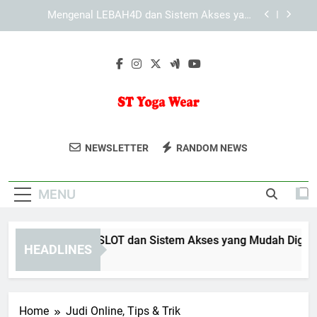
Skip
Mengenal Struktur Layanan EDWINSLOT secara
to
Lebih Mendalam
content
Mengenal Struktur Layanan LEBAH4D secara
Lebih Mendalam
Mengenal EDWINSLOT dan Sistem Akses yang
Mudah Digunakan
Mengenal LEBAH4D dan Sistem Akses yang
Mudah Digunakan
ST Yoga Wear
Dapatkan Pakaian Yoga Berkualitas Di
Mengenal Struktur Layanan EDWINSLOT secara
NEWSLETTER
RANDOM NEWS
Lebih Mendalam
ST Yoga Wear. Untuk Kenyamanan Dan
Mengenal Struktur Layanan LEBAH4D secara
Gaya Saat Berlatih.
Lebih Mendalam
MENU
ngenal EDWINSLOT dan Sistem Akses yang Mudah Digunaka
HEADLINES
Weeks Ago
Home
Judi Online, Tips & Trik