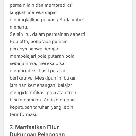
pemain lain dan memprediksi
langkah mereka dapat
meningkatkan peluang Anda untuk
menang.
Selain itu, dalam permainan seperti
Roulette, beberapa pemain
percaya bahwa dengan
mempelajari pola putaran bola
sebelumnya, mereka bisa
memprediksi hasil putaran
berikutnya. Meskipun ini bukan
jaminan kemenangan, belajar
mengidentifikasi pola atau tren
bisa membantu Anda membuat
keputusan taruhan yang lebih
terinformasi.
7.
Manfaatkan Fitur
Dukungan Pelanggan