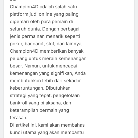
Champion4D adalah salah satu
platform judi online yang paling
digemari oleh para pemain di
seluruh dunia. Dengan berbagai
jenis permainan menarik seperti
poker, baccarat, slot, dan lainnya,
Champion4D memberikan banyak
peluang untuk meraih kemenangan
besar. Namun, untuk mencapai
kemenangan yang signifikan, Anda
membutuhkan lebih dari sekadar
keberuntungan. Dibutuhkan
strategi yang tepat, pengelolaan
bankroll yang bijaksana, dan
keterampilan bermain yang
terasah.
Di artikel ini, kami akan membahas
kunci utama yang akan membantu