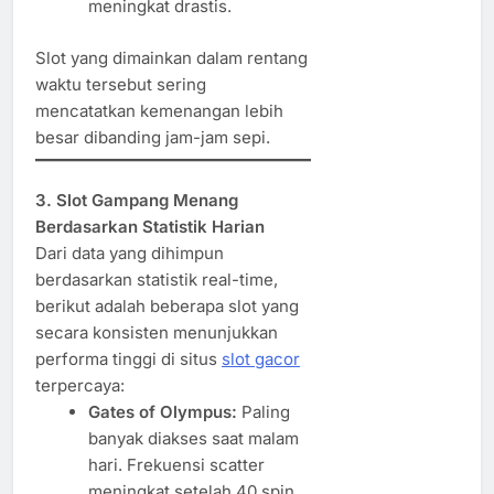
meningkat drastis.
Slot yang dimainkan dalam rentang
waktu tersebut sering
mencatatkan kemenangan lebih
besar dibanding jam-jam sepi.
3. Slot Gampang Menang
Berdasarkan Statistik Harian
Dari data yang dihimpun
berdasarkan statistik real-time,
berikut adalah beberapa slot yang
secara konsisten menunjukkan
performa tinggi di situs
slot gacor
terpercaya:
Gates of Olympus:
Paling
banyak diakses saat malam
hari. Frekuensi scatter
meningkat setelah 40 spin