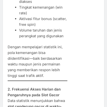
diakses
Tingkat kemenangan (win
rate)
Aktivasi fitur bonus (scatter,
free spin)
Volume taruhan dan jenis
perangkat yang digunakan
Dengan mempelajari statistik ini,
pola kemenangan bisa
diidentifikasi—baik berdasarkan
waktu maupun jenis permainan
yang memberikan respon lebih
tinggi saat trafik aktif.
2. Frekuensi Akses Harian dan
Pengaruhnya pada Slot Gacor
Data statistik menunjukkan bahwa
slot cenderung gacor di waktu-