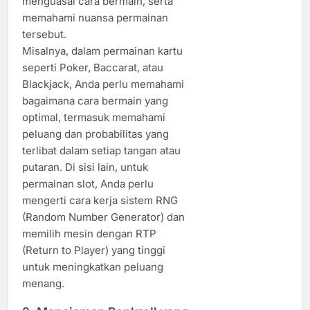
menguasai cara bermain, serta
memahami nuansa permainan
tersebut.
Misalnya, dalam permainan kartu
seperti Poker, Baccarat, atau
Blackjack, Anda perlu memahami
bagaimana cara bermain yang
optimal, termasuk memahami
peluang dan probabilitas yang
terlibat dalam setiap tangan atau
putaran. Di sisi lain, untuk
permainan slot, Anda perlu
mengerti cara kerja sistem RNG
(Random Number Generator) dan
memilih mesin dengan RTP
(Return to Player) yang tinggi
untuk meningkatkan peluang
menang.