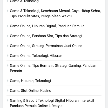
Game & Teknologi
Game & Teknologi, Kesehatan Mental, Gaya Hidup Sehat,
Tips Produktivitas, Pengelolaan Waktu
Game Online, Hiburan Digital, Panduan Pemula
Game Online, Panduan Slot, Tips dan Strategi
Game Online, Strategi Permainan, Judi Online
Game Online, Teknologi, Hiburan
Game Online, Tips Bermain, Strategi Gaming, Panduan
Pemain
Game, Hiburan, Teknologi
Game, Slot Online, Kasino
Gaming & Esport Teknologi Digital Hiburan Interaktif
Panduan Pemula Online Lifestyle