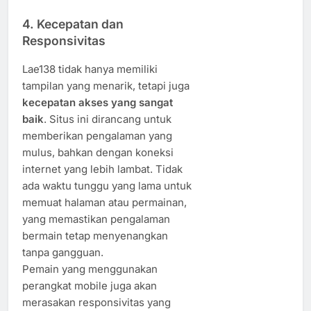
4.
Kecepatan dan
Responsivitas
Lae138 tidak hanya memiliki
tampilan yang menarik, tetapi juga
kecepatan akses yang sangat
baik
. Situs ini dirancang untuk
memberikan pengalaman yang
mulus, bahkan dengan koneksi
internet yang lebih lambat. Tidak
ada waktu tunggu yang lama untuk
memuat halaman atau permainan,
yang memastikan pengalaman
bermain tetap menyenangkan
tanpa gangguan.
Pemain yang menggunakan
perangkat mobile juga akan
merasakan responsivitas yang