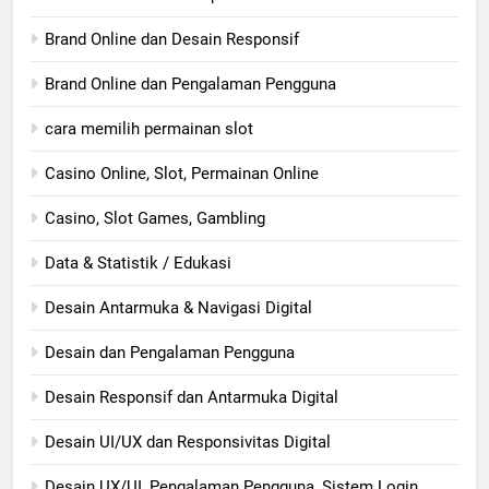
Brand Online dan Desain Responsif
Brand Online dan Pengalaman Pengguna
cara memilih permainan slot
Casino Online, Slot, Permainan Online
Casino, Slot Games, Gambling
Data & Statistik / Edukasi
Desain Antarmuka & Navigasi Digital
Desain dan Pengalaman Pengguna
Desain Responsif dan Antarmuka Digital
Desain UI/UX dan Responsivitas Digital
Desain UX/UI, Pengalaman Pengguna, Sistem Login,