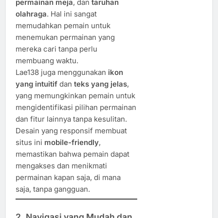
permainan meja
, dan
taruhan
olahraga
. Hal ini sangat
memudahkan pemain untuk
menemukan permainan yang
mereka cari tanpa perlu
membuang waktu.
Lae138 juga menggunakan
ikon
yang intuitif
dan
teks yang jelas
,
yang memungkinkan pemain untuk
mengidentifikasi pilihan permainan
dan fitur lainnya tanpa kesulitan.
Desain yang responsif membuat
situs ini
mobile-friendly
,
memastikan bahwa pemain dapat
mengakses dan menikmati
permainan kapan saja, di mana
saja, tanpa gangguan.
2.
Navigasi yang Mudah dan