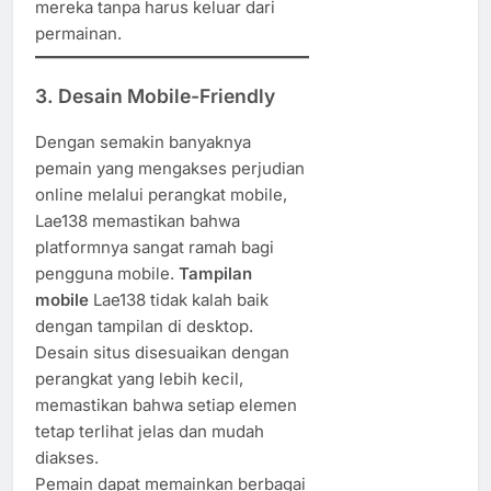
mereka tanpa harus keluar dari
permainan.
3.
Desain Mobile-Friendly
Dengan semakin banyaknya
pemain yang mengakses perjudian
online melalui perangkat mobile,
Lae138 memastikan bahwa
platformnya sangat ramah bagi
pengguna mobile.
Tampilan
mobile
Lae138 tidak kalah baik
dengan tampilan di desktop.
Desain situs disesuaikan dengan
perangkat yang lebih kecil,
memastikan bahwa setiap elemen
tetap terlihat jelas dan mudah
diakses.
Pemain dapat memainkan berbagai