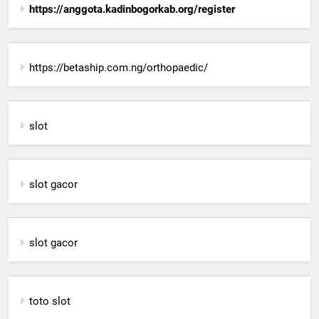
https://anggota.kadinbogorkab.org/register
https://betaship.com.ng/orthopaedic/
slot
slot gacor
slot gacor
toto slot