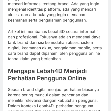
mencari informasi tentang brand. Ada yang ingin
mengenal identitas platform, ada yang mencari
akses, dan ada pula yang ingin memahami
keamanan serta pengalaman penggunaan.
Artikel ini membahas Lebah4D secara informatif
dan profesional. Fokusnya adalah mengenal daya
tarik brand dari sisi kemudahan akses, sistem
digital, keamanan akun, pengalaman mobile, serta
cara brand dapat dipahami oleh pengguna online
tanpa klaim yang berlebihan.
Mengapa Lebah4D Menjadi
Perhatian Pengguna Online
Sebuah brand digital menjadi perhatian biasanya
karena sering muncul dalam pencarian dan
memiliki relevansi dengan kebutuhan pengguna.
Dalam konteks Lebah4D, perhatian pengguna