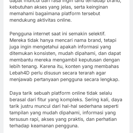
dapat muncul dari rasa ingin tahu terhadap brand,
kebutuhan akses yang jelas, serta keinginan
memahami bagaimana platform tersebut
mendukung aktivitas online.
Pengguna internet saat ini semakin selektif.
Mereka tidak hanya mencari nama brand, tetapi
juga ingin mengetahui apakah informasi yang
ditemukan konsisten, mudah dipahami, dan dapat
membantu mereka mengambil keputusan dengan
lebih tenang. Karena itu, konten yang membahas
Lebah4D perlu disusun secara terarah agar
menjawab pertanyaan pengguna secara lengkap.
Daya tarik sebuah platform online tidak selalu
berasal dari fitur yang kompleks. Sering kali, daya
tarik justru muncul dari hal-hal sederhana seperti
tampilan yang mudah dipahami, informasi yang
tersusun rapi, akses yang praktis, dan perhatian
terhadap keamanan pengguna.