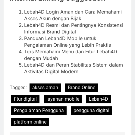
Lebah4D Login Aman dan Cara Memahami
Akses Akun dengan Bijak
Lebah4D Resmi dan Pentingnya Konsistensi
Informasi Brand Digital
Panduan Lebah4D Mobile untuk
Pengalaman Online yang Lebih Praktis
Tips Memahami Menu dan Fitur Lebah4D
dengan Mudah
Lebah4D dan Peran Stabilitas Sistem dalam
Aktivitas Digital Modern
Tagged:
akses aman
Brand Online
fitur digital
layanan mobile
Lebah4D
Pengalaman Pengguna
pengguna digital
platform online