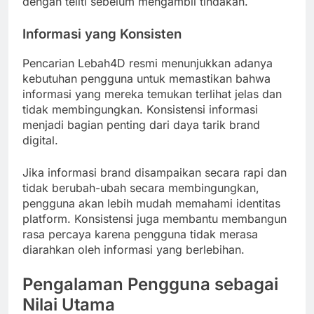
dengan teliti sebelum mengambil tindakan.
Informasi yang Konsisten
Pencarian Lebah4D resmi menunjukkan adanya
kebutuhan pengguna untuk memastikan bahwa
informasi yang mereka temukan terlihat jelas dan
tidak membingungkan. Konsistensi informasi
menjadi bagian penting dari daya tarik brand
digital.
Jika informasi brand disampaikan secara rapi dan
tidak berubah-ubah secara membingungkan,
pengguna akan lebih mudah memahami identitas
platform. Konsistensi juga membantu membangun
rasa percaya karena pengguna tidak merasa
diarahkan oleh informasi yang berlebihan.
Pengalaman Pengguna sebagai
Nilai Utama