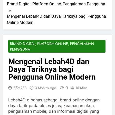
Brand Digital, Platform Online, Pengalaman Pengguna
Mengenal Lebah4D dan Daya Tariknya bagi Pengguna
Online Modern
BRAND DIGITAL, PLATFORM ONLINE, PENGALAMAN
PENGGUNA
Mengenal Lebah4D dan
Daya Tariknya bagi
Pengguna Online Modern
0
8f9c283
3 Months Ago
16 Mins
Lebah4D dibahas sebagai brand online dengan
daya tarik pada akses jelas, keamanan akun,
pengalaman mobile, dan informasi digital yang