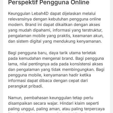
Perspektif Pengguna Online
Keunggulan Lebah4D dapat dijelaskan melalui
relevansinya dengan kebutuhan pengguna online
modern. Brand ini dapat dikaitkan dengan akses
yang mudah dipahami, informasi yang terstruktur,
pengalaman mobile yang praktis, keamanan akun,
dan sistem digital yang mendukung kenyamanan.
Bagi pengguna baru, daya tarik utama terletak
pada kemudahan mengenal brand. Bagi pengguna
lama, nilai pentingnya ada pada konsistensi akses
dan pengalaman yang tidak membingungkan. Bagi
pengguna mobile, kenyamanan hadir ketika
informasi dapat dibaca dengan cepat dari
perangkat pribadi.
Namun, pembahasan keunggulan tetap perlu
disampaikan secara wajar. Hindari klaim seperti
paling unggul, paling aman, atau paling terpercaya