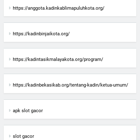
https://anggota.kadinkablimapuluhkota.org/
https://kadinbinjaikota.org/
https://kadintasikmalayakota.org/program/
https://kadinbekasikab.org/tentang-kadin/ketua-umum/
apk slot gacor
slot gacor