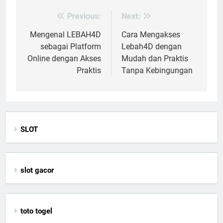
Previous:
Next:
Post
navigation
Mengenal LEBAH4D
Cara Mengakses
sebagai Platform
Lebah4D dengan
Online dengan Akses
Mudah dan Praktis
Praktis
Tanpa Kebingungan
SLOT
slot gacor
toto togel