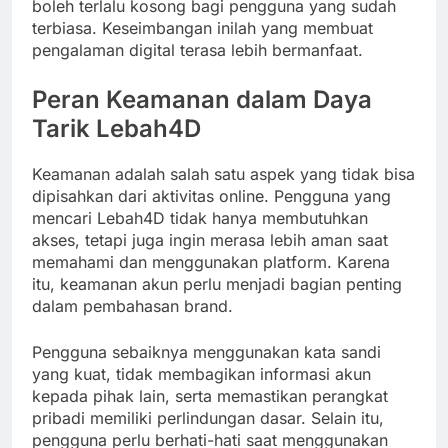
boleh terlalu kosong bagi pengguna yang sudah
terbiasa. Keseimbangan inilah yang membuat
pengalaman digital terasa lebih bermanfaat.
Peran Keamanan dalam Daya
Tarik Lebah4D
Keamanan adalah salah satu aspek yang tidak bisa
dipisahkan dari aktivitas online. Pengguna yang
mencari Lebah4D tidak hanya membutuhkan
akses, tetapi juga ingin merasa lebih aman saat
memahami dan menggunakan platform. Karena
itu, keamanan akun perlu menjadi bagian penting
dalam pembahasan brand.
Pengguna sebaiknya menggunakan kata sandi
yang kuat, tidak membagikan informasi akun
kepada pihak lain, serta memastikan perangkat
pribadi memiliki perlindungan dasar. Selain itu,
pengguna perlu berhati-hati saat menggunakan