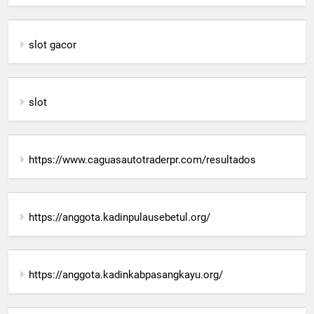
slot gacor
slot
https://www.caguasautotraderpr.com/resultados
https://anggota.kadinpulausebetul.org/
https://anggota.kadinkabpasangkayu.org/