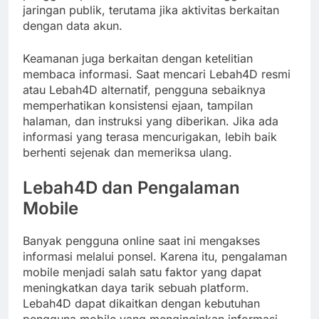
jaringan publik, terutama jika aktivitas berkaitan
dengan data akun.
Keamanan juga berkaitan dengan ketelitian
membaca informasi. Saat mencari Lebah4D resmi
atau Lebah4D alternatif, pengguna sebaiknya
memperhatikan konsistensi ejaan, tampilan
halaman, dan instruksi yang diberikan. Jika ada
informasi yang terasa mencurigakan, lebih baik
berhenti sejenak dan memeriksa ulang.
Lebah4D dan Pengalaman
Mobile
Banyak pengguna online saat ini mengakses
informasi melalui ponsel. Karena itu, pengalaman
mobile menjadi salah satu faktor yang dapat
meningkatkan daya tarik sebuah platform.
Lebah4D dapat dikaitkan dengan kebutuhan
pengguna mobile yang menginginkan informasi