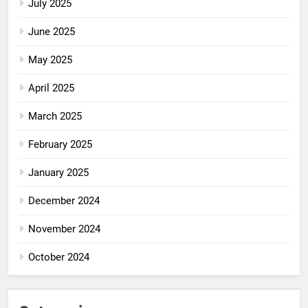
July 2025
June 2025
May 2025
April 2025
March 2025
February 2025
January 2025
December 2024
November 2024
October 2024