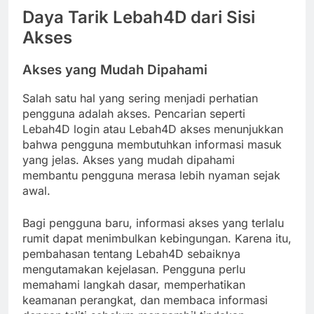
Daya Tarik Lebah4D dari Sisi
Akses
Akses yang Mudah Dipahami
Salah satu hal yang sering menjadi perhatian
pengguna adalah akses. Pencarian seperti
Lebah4D login atau Lebah4D akses menunjukkan
bahwa pengguna membutuhkan informasi masuk
yang jelas. Akses yang mudah dipahami
membantu pengguna merasa lebih nyaman sejak
awal.
Bagi pengguna baru, informasi akses yang terlalu
rumit dapat menimbulkan kebingungan. Karena itu,
pembahasan tentang Lebah4D sebaiknya
mengutamakan kejelasan. Pengguna perlu
memahami langkah dasar, memperhatikan
keamanan perangkat, dan membaca informasi