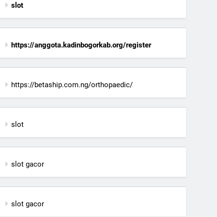
slot
https://anggota.kadinbogorkab.org/register
https://betaship.com.ng/orthopaedic/
slot
slot gacor
slot gacor