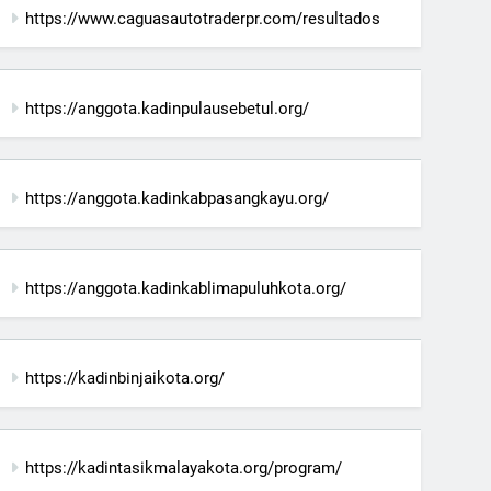
https://www.caguasautotraderpr.com/resultados
https://anggota.kadinpulausebetul.org/
https://anggota.kadinkabpasangkayu.org/
https://anggota.kadinkablimapuluhkota.org/
https://kadinbinjaikota.org/
https://kadintasikmalayakota.org/program/