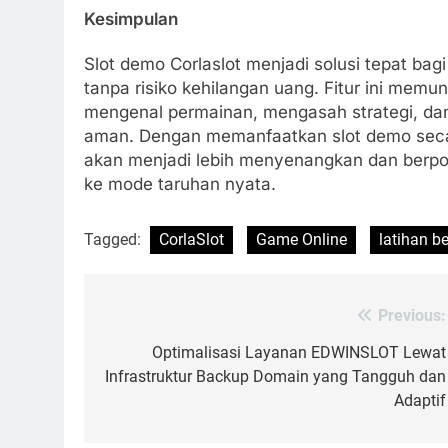
Kesimpulan
Slot demo Corlaslot menjadi solusi tepat bagi 
tanpa risiko kehilangan uang. Fitur ini mem
mengenal permainan, mengasah strategi, da
aman. Dengan memanfaatkan slot demo secar
akan menjadi lebih menyenangkan dan berpote
ke mode taruhan nyata.
Tagged:
CorlaSlot
Game Online
latihan b
Previous:
Post
navigation
Optimalisasi Layanan EDWINSLOT Lewat
Infrastruktur Backup Domain yang Tangguh dan
Adaptif