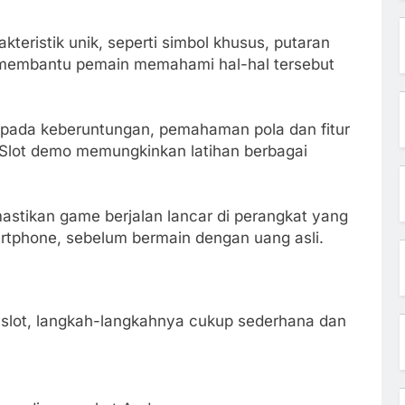
kteristik unik, seperti simbol khusus, putaran
o membantu pemain memahami hal-hal tersebut
g pada keberuntungan, pemahaman pola dan fitur
Slot demo memungkinkan latihan berbagai
astikan game berjalan lancar di perangkat yang
tphone, sebelum bermain dengan uang asli.
aslot, langkah-langkahnya cukup sederhana dan