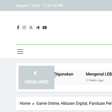
Skip
August 7, 2026
11:31:10 PM
to
content
ST 
Dapatkan 
kses yang Mudah Digunakan
Mengenal LEBAH4D dan S
2 Weeks Ago
HEADLINES
Home
Game Online, Hiburan Digital, Panduan Pe