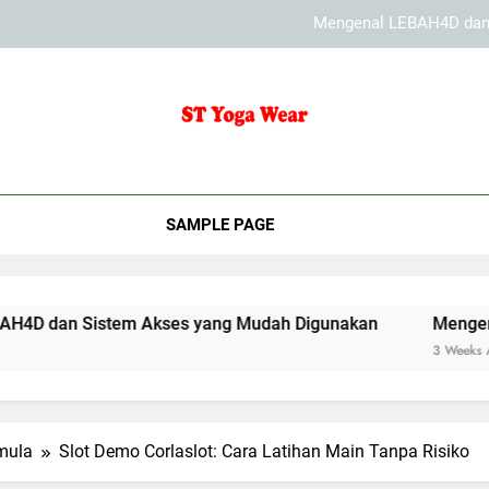
Mengenal LEBAH4D dan
Mengenal Struktur Layan
Mengenal Struktur La
Yoga Wear
Mengenal EDWINSLOT dan 
Pakaian Yoga Berkualitas Di ST Yoga Wear. Untuk Kenyamanan 
Mengenal LEBAH4D dan
SAMPLE PAGE
Mengenal Struktur Layan
Mengenal Struktur La
istem Akses yang Mudah Digunakan
Mengenal Struktu
3 Weeks Ago
mula
Slot Demo Corlaslot: Cara Latihan Main Tanpa Risiko