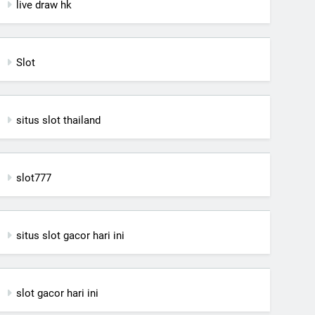
live draw hk
Slot
situs slot thailand
slot777
situs slot gacor hari ini
slot gacor hari ini