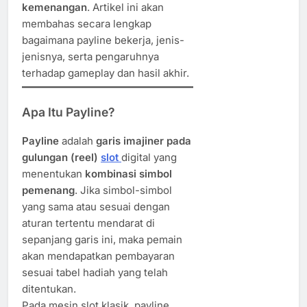
kemenangan
. Artikel ini akan
membahas secara lengkap
bagaimana payline bekerja, jenis-
jenisnya, serta pengaruhnya
terhadap gameplay dan hasil akhir.
Apa Itu Payline?
Payline
adalah
garis imajiner pada
gulungan (reel)
slot
digital yang
menentukan
kombinasi simbol
pemenang
. Jika simbol-simbol
yang sama atau sesuai dengan
aturan tertentu mendarat di
sepanjang garis ini, maka pemain
akan mendapatkan pembayaran
sesuai tabel hadiah yang telah
ditentukan.
Pada mesin slot klasik, payline