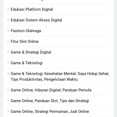
Edukasi Platform Digital
Edukasi Sistem Akses Digital
Fashion Olahraga
Fitur Slot Online
Game & Strategi Digital
Game & Teknologi
Game & Teknologi, Kesehatan Mental, Gaya Hidup Sehat,
Tips Produktivitas, Pengelolaan Waktu
Game Online, Hiburan Digital, Panduan Pemula
Game Online, Panduan Slot, Tips dan Strategi
Game Online, Strategi Permainan, Judi Online