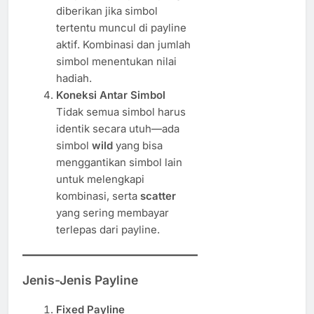
diberikan jika simbol
tertentu muncul di payline
aktif. Kombinasi dan jumlah
simbol menentukan nilai
hadiah.
Koneksi Antar Simbol
Tidak semua simbol harus
identik secara utuh—ada
simbol
wild
yang bisa
menggantikan simbol lain
untuk melengkapi
kombinasi, serta
scatter
yang sering membayar
terlepas dari payline.
Jenis-Jenis Payline
Fixed Payline