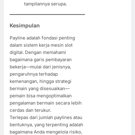
tampilannya serupa.
Kesimpulan
Payline adalah fondasi penting
dalam sistem kerja mesin slot
digital. Dengan memahami
bagaimana garis pembayaran
bekerja—mulai dari jenisnya,
pengaruhnya terhadap
kemenangan, hingga strategi
bermain yang disesuaikan—
pemain bisa mengoptimalkan
pengalaman bermain secara lebih
cerdas dan terukur.
Terlepas dari jumlah paylines atau
bentuknya, yang terpenting adalah
bagaimana Anda mengelola risiko,