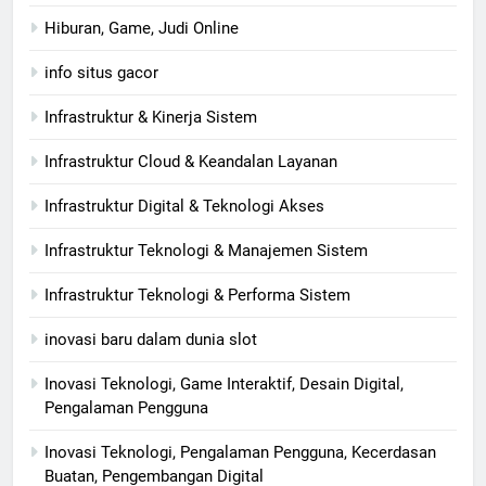
Hiburan, Game, Judi Online
info situs gacor
Infrastruktur & Kinerja Sistem
Infrastruktur Cloud & Keandalan Layanan
Infrastruktur Digital & Teknologi Akses
Infrastruktur Teknologi & Manajemen Sistem
Infrastruktur Teknologi & Performa Sistem
inovasi baru dalam dunia slot
Inovasi Teknologi, Game Interaktif, Desain Digital,
Pengalaman Pengguna
Inovasi Teknologi, Pengalaman Pengguna, Kecerdasan
Buatan, Pengembangan Digital