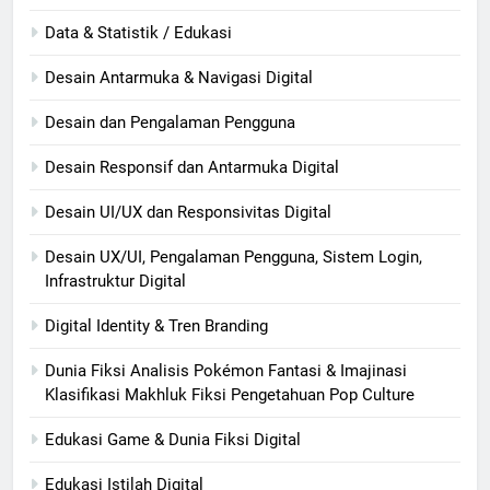
Data & Statistik / Edukasi
Desain Antarmuka & Navigasi Digital
Desain dan Pengalaman Pengguna
Desain Responsif dan Antarmuka Digital
Desain UI/UX dan Responsivitas Digital
Desain UX/UI, Pengalaman Pengguna, Sistem Login,
Infrastruktur Digital
Digital Identity & Tren Branding
Dunia Fiksi Analisis Pokémon Fantasi & Imajinasi
Klasifikasi Makhluk Fiksi Pengetahuan Pop Culture
Edukasi Game & Dunia Fiksi Digital
Edukasi Istilah Digital