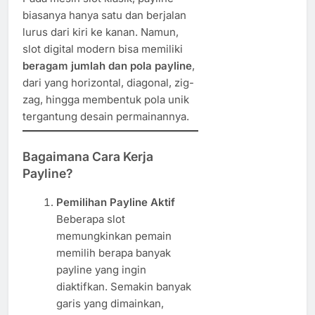
biasanya hanya satu dan berjalan
lurus dari kiri ke kanan. Namun,
slot digital modern bisa memiliki
beragam jumlah dan pola payline
,
dari yang horizontal, diagonal, zig-
zag, hingga membentuk pola unik
tergantung desain permainannya.
Bagaimana Cara Kerja
Payline?
Pemilihan Payline Aktif
Beberapa slot
memungkinkan pemain
memilih berapa banyak
payline yang ingin
diaktifkan. Semakin banyak
garis yang dimainkan,