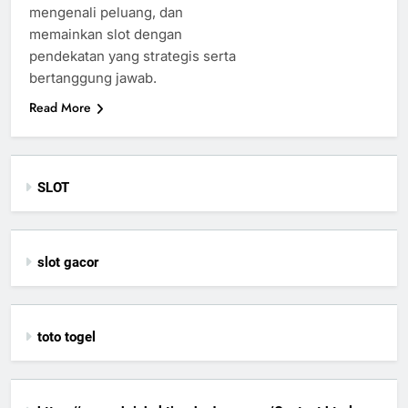
mengenali peluang, dan
memainkan slot dengan
pendekatan yang strategis serta
bertanggung jawab.
Read More
SLOT
slot gacor
toto togel