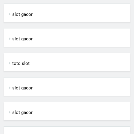
slot gacor
slot gacor
toto slot
slot gacor
slot gacor