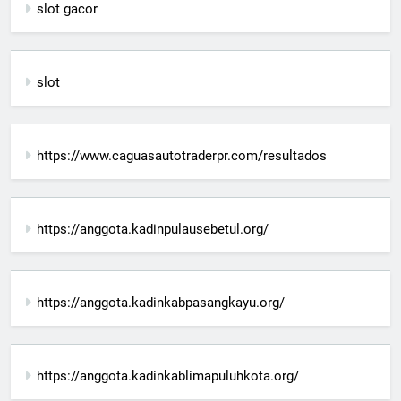
slot gacor
slot
https://www.caguasautotraderpr.com/resultados
https://anggota.kadinpulausebetul.org/
https://anggota.kadinkabpasangkayu.org/
https://anggota.kadinkablimapuluhkota.org/