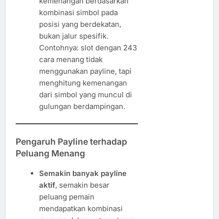
kemenangan berdasarkan
kombinasi simbol pada
posisi yang berdekatan,
bukan jalur spesifik.
Contohnya: slot dengan 243
cara menang tidak
menggunakan payline, tapi
menghitung kemenangan
dari simbol yang muncul di
gulungan berdampingan.
Pengaruh Payline terhadap
Peluang Menang
Semakin banyak payline
aktif
, semakin besar
peluang pemain
mendapatkan kombinasi