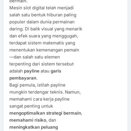
bermain.
Mesin slot digital telah menjadi
salah satu bentuk hiburan paling
populer dalam dunia permainan
daring. Di balik visual yang menarik
dan efek suara yang menggugah,
terdapat sistem matematis yang
menentukan kemenangan pemain
—dan salah satu elemen
terpenting dari sistem tersebut
adalah
payline
atau
garis
pembayaran
.
Bagi pemula, istilah payline
mungkin terdengar teknis. Namun,
memahami cara kerja payline
sangat penting untuk
mengoptimalkan strategi bermain
,
memahami risiko
, dan
meningkatkan peluang