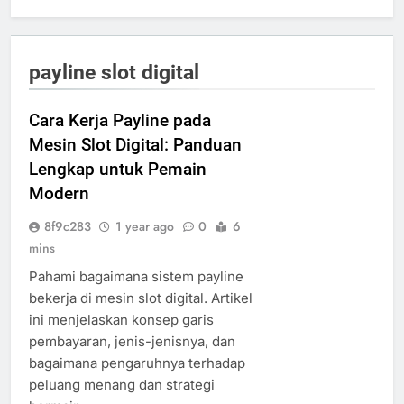
payline slot digital
Cara Kerja Payline pada
Mesin Slot Digital: Panduan
Lengkap untuk Pemain
Modern
8f9c283
1 year ago
0
6
mins
Pahami bagaimana sistem payline
bekerja di mesin slot digital. Artikel
ini menjelaskan konsep garis
pembayaran, jenis-jenisnya, dan
bagaimana pengaruhnya terhadap
peluang menang dan strategi