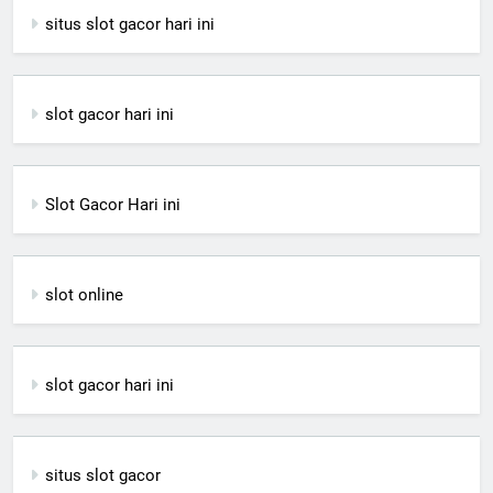
situs slot gacor hari ini
slot gacor hari ini
Slot Gacor Hari ini
slot online
slot gacor hari ini
situs slot gacor