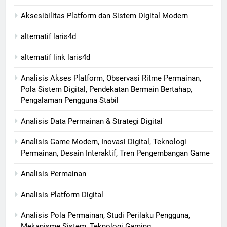
Aksesibilitas Platform dan Sistem Digital Modern
alternatif laris4d
alternatif link laris4d
Analisis Akses Platform, Observasi Ritme Permainan,
Pola Sistem Digital, Pendekatan Bermain Bertahap,
Pengalaman Pengguna Stabil
Analisis Data Permainan & Strategi Digital
Analisis Game Modern, Inovasi Digital, Teknologi
Permainan, Desain Interaktif, Tren Pengembangan Game
Analisis Permainan
Analisis Platform Digital
Analisis Pola Permainan, Studi Perilaku Pengguna,
Mekanisme Sistem, Teknologi Gaming