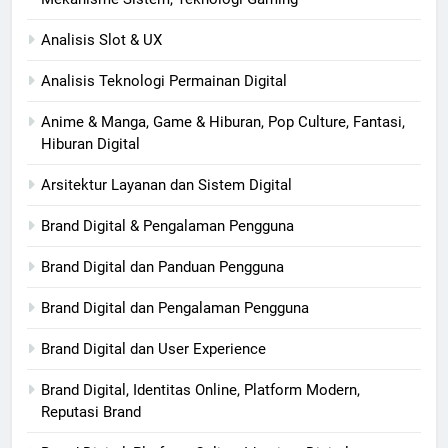
Analisis Slot & UX
Analisis Teknologi Permainan Digital
Anime & Manga, Game & Hiburan, Pop Culture, Fantasi,
Hiburan Digital
Arsitektur Layanan dan Sistem Digital
Brand Digital & Pengalaman Pengguna
Brand Digital dan Panduan Pengguna
Brand Digital dan Pengalaman Pengguna
Brand Digital dan User Experience
Brand Digital, Identitas Online, Platform Modern,
Reputasi Brand