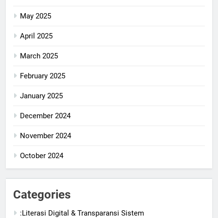
May 2025
April 2025
March 2025
February 2025
January 2025
December 2024
November 2024
October 2024
Categories
:Literasi Digital & Transparansi Sistem